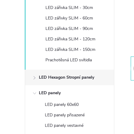
t
LED zářivka SLIM - 30cm
r
LED zářivky SLIM - 60cm
LED zářivka SLIM - 90cm
a
LED zářivka SLIM - 120cm
n
LED zářivka SLIM - 150cm
Prachotěsná LED svítidla
n
í
LED Hexagon Stropní panely
p
LED panely
LED panely 60x60
a
LED panely přisazené
n
LED panely vestavné