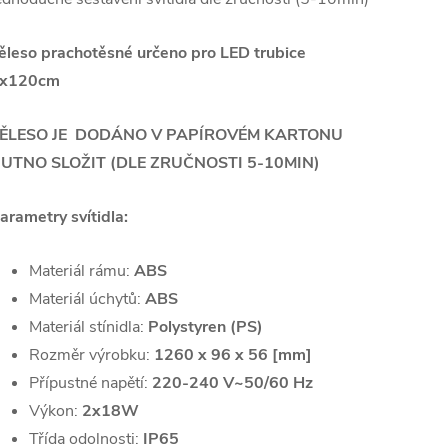
ěleso prachotěsné určeno pro LED trubice
x120cm
ĚLESO JE DODÁNO V PAPÍROVÉM KARTONU
UTNO SLOŽIT (DLE ZRUČNOSTI 5-10MIN)
arametry svítidla:
Materiál rámu:
ABS
Materiál úchytů:
ABS
Materiál stínidla:
Polystyren (PS)
Rozměr výrobku:
1260 x 96 x 56 [mm]
Přípustné napětí:
220-240 V
~
50/60 Hz
Výkon:
2x18W
Třída odolnosti:
IP65