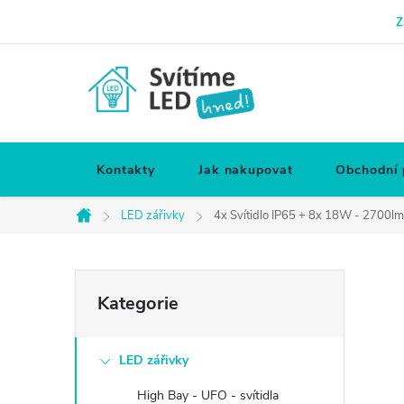
Přejít
Z
na
obsah
Kontakty
Jak nakupovat
Obchodní
LED zářivky
4x Svítidlo IP65 + 8x 18W - 2700l
Domů
P
Přeskočit
Kategorie
kategorie
o
LED zářivky
s
High Bay - UFO - svítidla