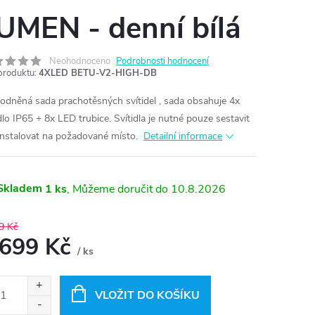
UMEN - denní bílá
Neohodnoceno
Podrobnosti hodnocení
produktu:
4XLED BETU-V2-HIGH-DB
odněná sada prachotěsných svítidel , sada obsahuje 4x
idlo IP65 + 8x LED trubice. Svítidla je nutné pouze sestavit
instalovat na požadované místo.
Detailní informace
Skladem
1 ks
10.8.2026
9 Kč
 699 Kč
/ ks
ná
:
VLOŽIT DO KOŠÍKU