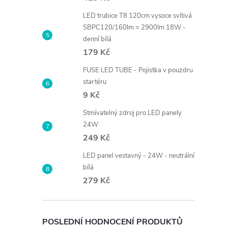
LED trubice T8 120cm vysoce svítivá
SBPC120/160lm = 2900lm 18W -
denní bílá
179 Kč
FUSE LED TUBE - Pojistka v pouzdru
startéru
9 Kč
Stmívatelný zdroj pro LED panely
24W
249 Kč
LED panel vestavný - 24W - neutrální
bílá
279 Kč
POSLEDNÍ HODNOCENÍ PRODUKTŮ