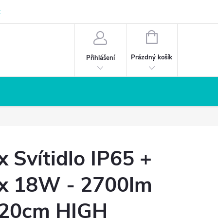
z
NÁKUPNÍ
KOŠÍK
Prázdný košík
Přihlášení
x Svítidlo IP65 +
x 18W - 2700lm
20cm HIGH