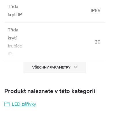
Třída
IP65
krytí IP
:
Třída
krytí
20
trubice
IP
:
VŠECHNY PARAMETRY
Produkt naleznete v této kategorii
LED zářivky