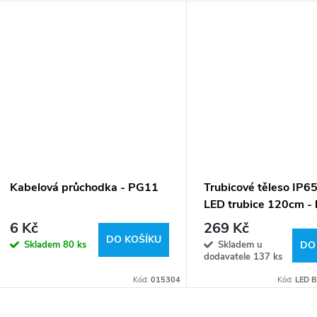
Kabelová průchodka - PG11
Trubicové těleso IP65
LED trubice 120cm - 
trubic
6 Kč
269 Kč
DO KOŠÍKU
Skladem
80 ks
Skladem u
DO
dodavatele
137 ks
Kód:
015304
Kód:
LED 