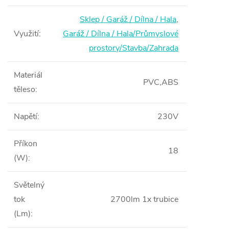
Sklep / Garáž / Dílna / Hala
,
Využití
:
Garáž / Dílna / Hala/Průmyslové
prostory/Stavba/Zahrada
Materiál
PVC,ABS
těleso
:
Napětí
:
230V
Příkon
18
(W)
:
Světelný
tok
2700lm 1x trubice
(Lm)
: