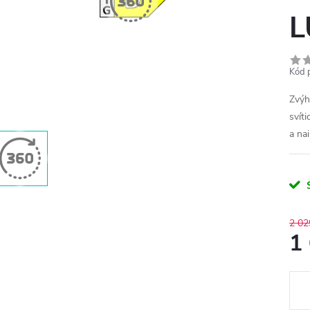
L
Kód 
Zvýh
svít
a na
2 02
1
Měr
cena