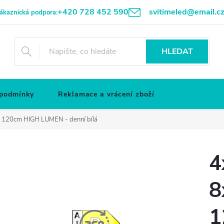
+420 728 452 590
svitimeled@email.c
ákaznická podpora:
HLEDAT
 podmínky
Reklamace a vrácení zboží
m 120cm HIGH LUMEN - denní bílá
4
8
1