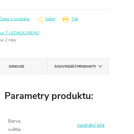
Dotaz k produktu
Sdílet
Tisk
ka:
T-LED/KOLORENO
ka
:
2 roky
DISKUZE
SOUVISEJÍCÍ PRODUKTY
Parametry produktu:
Barva
neutrální bílá
světla
: