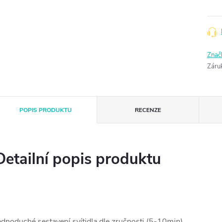
Znač
Záru
POPIS PRODUKTU
RECENZE
Detailní popis produktu
ednoduché sestavení svítidla dle zručnosti (5-10min)