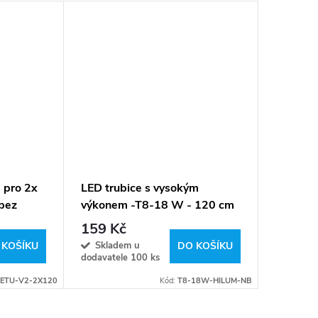
 pro 2x
LED trubice s vysokým
bez
výkonem -T8-18 W - 120 cm
- 2700lm - neutrální bílá
159 Kč
Skladem u
 KOŠÍKU
DO KOŠÍKU
dodavatele
100 ks
BETU-V2-2X120
Kód:
T8-18W-HILUM-NB