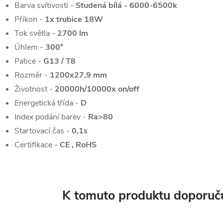
Barva svítivosti -
Studená bílá - 6000-6500k
Příkon -
1x trubice 18W
Tok světla -
2700
lm
Úhlem -
300
°
Patice -
G13 / T8
Rozměr -
1200x27,9 mm
Životnost -
20000h/10000x on/off
Energetická třída -
D
Index podání barev -
Ra>80
Startovací čas -
0,1s
Certifikace -
CE , RoHS
K tomuto produktu doporuču