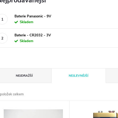
Nejprodávanější
Baterie Panasonic - 9V
Skladem
Baterie - CR2032 - 3V
Skladem
Ř
NEJDRAŽŠÍ
NEJLEVNĚJŠÍ
a
položek celkem
z
V
e