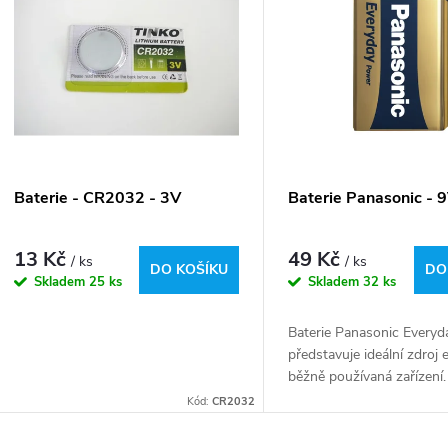
ý
n
p
p
s
r
p
Baterie - CR2032 - 3V
Baterie Panasonic - 
o
r
13 Kč
49 Kč
/ ks
/ ks
d
DO KOŠÍKU
DO
Skladem
25 ks
Skladem
32 ks
o
u
Baterie Panasonic Every
d
představuje ideální zdroj 
k
běžně používaná zařízení
u
delší výdrž. Standartní řa
Kód:
CR2032
t
alkalických baterií: navrže
aby...