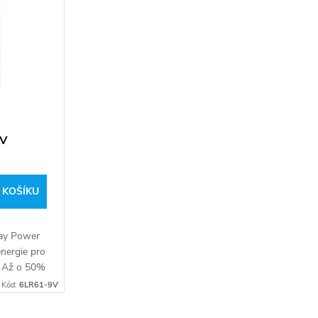
9V
 KOŠÍKU
day Power
energie pro
. Až o 50%
da
Kód:
6LR61-9V
na tak,