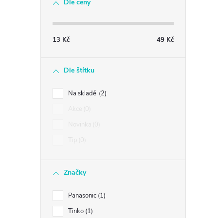
Dle ceny
13
Kč
49
Kč
Dle štítku
Na skladě
2
Akce
0
Novinka
0
Tip
0
Značky
Panasonic
1
Tinko
1