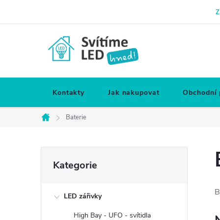
Přejít
Z
na
obsah
Kontakty
Jak nakupovat
Obchodní
Baterie
Domů
P
Přeskočit
Kategorie
kategorie
o
B
LED zářivky
s
High Bay - UFO - svítidla