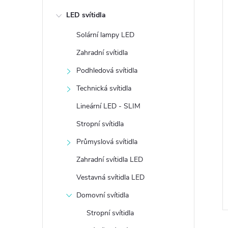
e
LED svítidla
l
í
Solární lampy LED
i
Zahradní svítidla
Podhledová svítidla
Technická svítidla
Lineární LED - SLIM
Stropní svítidla
Průmyslová svítidla
Zahradní svítidla LED
Vestavná svítidla LED
Domovní svítidla
Stropní svítidla