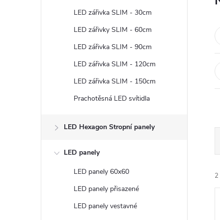
t
LED zářivka SLIM - 30cm
r
LED zářivky SLIM - 60cm
LED zářivka SLIM - 90cm
a
LED zářivka SLIM - 120cm
n
LED zářivka SLIM - 150cm
Prachotěsná LED svítidla
n
í
LED Hexagon Stropní panely
p
LED panely
LED panely 60x60
a
2
LED panely přisazené
n
LED panely vestavné