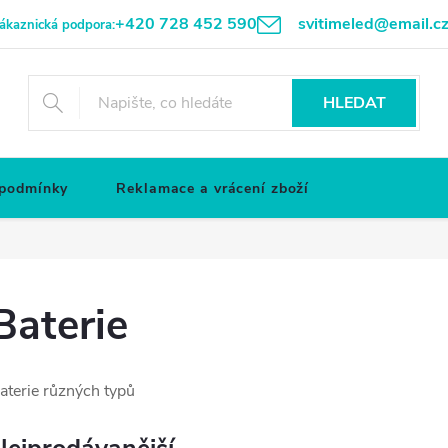
+420 728 452 590
svitimeled@email.c
ákaznická podpora:
HLEDAT
 podmínky
Reklamace a vrácení zboží
Baterie
aterie různých typů