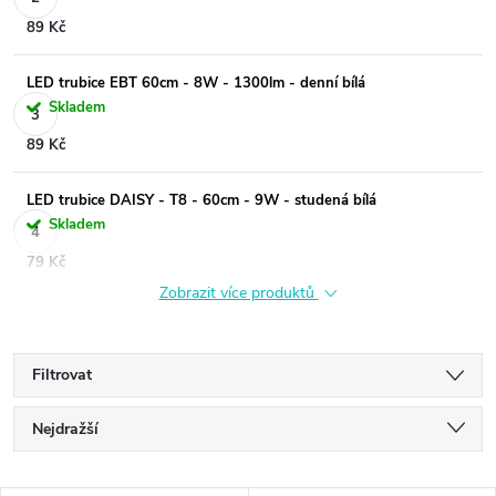
89 Kč
LED trubice EBT 60cm - 8W - 1300lm - denní bílá
Skladem
89 Kč
LED trubice DAISY - T8 - 60cm - 9W - studená bílá
Skladem
79 Kč
Zobrazit více produktů
Filtrovat
Ř
Nejdražší
a
Nejlevnější