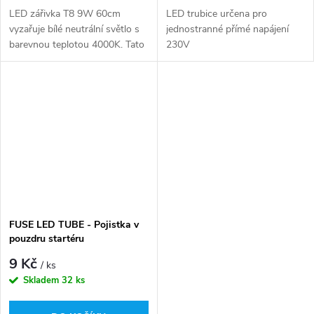
LED zářivka T8 9W 60cm
LED trubice určena pro
vyzařuje bílé neutrální světlo s
jednostranné přímé napájení
barevnou teplotou 4000K. Tato
230V
barva je vynikající volbou pro
pracoviště, protože prokázala
výhody pro produktivitu a...
FUSE LED TUBE - Pojistka v
pouzdru startéru
9 Kč
/ ks
Skladem
32 ks