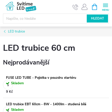
Přejít
NÁKUPNÍ
KOŠÍK
na
obsah
HLEDAT
LED trubice
LED trubice 60 cm
Nejprodávanější
FUSE LED TUBE - Pojistka v pouzdru startéru
Skladem
9 Kč
LED trubice EBT 60cm - 8W - 1400lm - studená bílá
Skladem