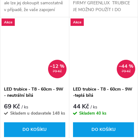
ale lze jej dokoupit samostatně
FIRMY GREENLUX TRUBICE
v případě, že vaše zapojení
JE MOŽNO POUŽÍT I DO
vyžaduje jeho použití. Podrobné
KLASICKÝCH TĚLES S
Akce
Akce
informace o možnostech
MAGNETICKÝM
zapojení najdete...
PŘEDŘADNÍKEM - V TOMTO
PŘÍPADĚ JE NUTNO
DOKOUPIT LED STARTÉR
–12 %
–44 %
79 Kč
79 Kč
LED trubice - T8 - 60cm - 9W
LED trubice - T8 - 60cm - 9W
- neutrální bílá
-teplá bílá
69 Kč
44 Kč
/ ks
/ ks
Skladem u dodavatele
148 ks
Skladem
40 ks
DO KOŠÍKU
DO KOŠÍKU