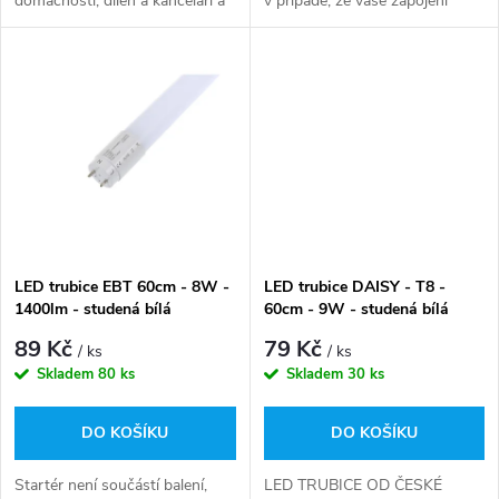
domácností, dílen a kanceláří a
v případě, že vaše zapojení
u
nahrazuje klasické zářivky T8.
vyžaduje jeho použití. Podrobné
k
Naše trubice jsou vhodné na
informace o možnostech
k
jakékoliv pracoviště, díky
zapojení najdete...
t
široké...
t
ů
ů
LED trubice EBT 60cm - 8W -
LED trubice DAISY - T8 -
1400lm - studená bílá
60cm - 9W - studená bílá
89 Kč
79 Kč
/ ks
/ ks
Skladem
80 ks
Skladem
30 ks
DO KOŠÍKU
DO KOŠÍKU
Startér není součástí balení,
LED TRUBICE OD ČESKÉ