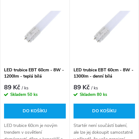
V
Nejprodávanější
z
ý
Abecedně
e
p
n
i
í
s
p
LED trubice EBT 60cm - 8W -
LED trubice EBT 60cm - 8W -
1200lm - teplá bílá
1300lm - denní bílá
p
r
89 Kč
89 Kč
/ ks
/ ks
r
Skladem
50 ks
Skladem
80 ks
o
o
DO KOŠÍKU
DO KOŠÍKU
d
d
LED trubice 60cm je novým
Startér není součástí balení,
u
trendem v osvětlení
ale lze jej dokoupit samostatně