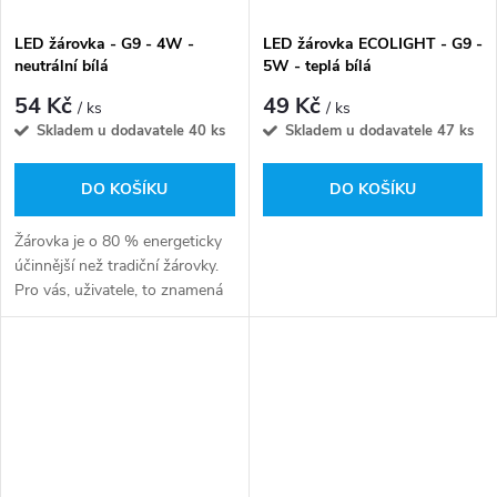
LED žárovka - G9 - 4W -
LED žárovka ECOLIGHT - G9 -
neutrální bílá
5W - teplá bílá
54 Kč
49 Kč
/ ks
/ ks
Skladem u dodavatele
40 ks
Skladem u dodavatele
47 ks
DO KOŠÍKU
DO KOŠÍKU
Žárovka je o 80 % energeticky
účinnější než tradiční žárovky.
Pro vás, uživatele, to znamená
značné úspory na účtech za
energie. Dlouhodobé používání
LED žárovky G9 4W může
vést...