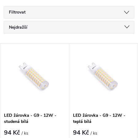
Filtrovat
Ř
Nejdražší
a
Nejlevnější
V
Nejprodávanější
z
ý
Abecedně
e
p
n
i
í
s
p
LED žárovka - G9 - 12W -
LED žárovka - G9 - 12W -
studená bílá
teplá bílá
p
r
94 Kč
94 Kč
/ ks
/ ks