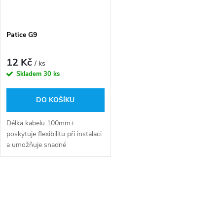
Patice G9
12 Kč
/ ks
Skladem
30 ks
DO KOŠÍKU
Délka kabelu 100mm+
poskytuje flexibilitu při instalaci
a umožňuje snadné
přizpůsobení různým designům
osvětlení.
O
v