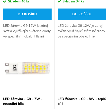
r
Skladem
40 ks
Skladem
34 ks
o
o
DO KOŠÍKU
DO KOŠÍKU
d
d
LED žárovka G9 12W je zdroj
LED žárovka G9 12W je zdroj
u
světla využívající světelné diody
světla využívající světelné diody
ve speciálním obalu. Hlavní
ve speciálním obalu. Hlavní
u
výhodou 12W LED žárovky G9
výhodou 12W LED žárovky G9
k
je nízká spotřeba energie, při
je nízká spotřeba energie, při
k
vyzařování světla...
vyzařování světla...
t
t
ů
ů
LED žárovka - G9 - 7W -
LED žárovka - G9 - 8W - teplá
neutrální bílá
bílá