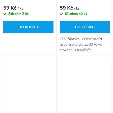
59 Kč
59 Kč
/ ks
/ ks
Skladem
2 ks
Skladem
40 ks
DO KOŠÍKU
DO KOŠÍKU
LED žárovka G9 8W nabízí
úsporu energie až 80 % ve
srovnání s tradičními
halogenovými žárovkami
stejného výkonu. To nejen
přináší výhody pro životní
prostředí, ale také výrazně...