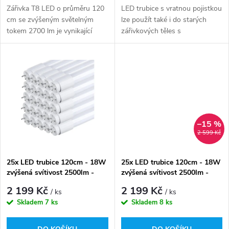
d
d
Zářivka T8 LED o průměru 120
LED trubice s vratnou pojistkou
u
cm se zvýšeným světelným
lze použít také i do starých
tokem 2700 lm je vynikající
zářivkových těles s
u
volbou pro prostory vyžadující
elektromagnetickým
k
intenzivní a rovnoměrné
předřadníkem (tlumivkou)
k
osvětlení. Je ideální pro
výměnou kus za kus včetně
t
kanceláře,...
výměny starého startéru za...
t
ů
ů
–15 %
2 599 Kč
25x LED trubice 120cm - 18W
25x LED trubice 120cm - 18W
zvýšená svítivost 2500lm -
zvýšená svítivost 2500lm -
denní bílá
studená bílá
2 199 Kč
2 199 Kč
/ ks
/ ks
Skladem
7 ks
Skladem
8 ks