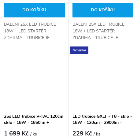
DO KOŠÍKU
DO KOŠÍKU
BALENÍ 25X LED TRUBICE
BALENÍ 25X LED TRUBICE
18W + LED STARTÉR
18W + LED STARTÉR
ZDARMA - TRUBICE JE
ZDARMA - TRUBICE JE
MOŽNO POUŽÍT DO
MOŽNO POUŽÍT DO
Novinka
KLASICKÝCH ZÁŘIVEK S
KLASICKÝCH ZÁŘIVEK S
MAGNETICKÝM
MAGNETICKÝM
PŘEDŘADÍKEM VÝMĚNOU
PŘEDŘADÍKEM VÝMĚNOU
KUS ZA KUS
KUS ZA KUS.
25x LED trubice V-TAC 120cm
LED trubice GXLT - T8 - sklo -
sklo - 18W - 1850lm +
18W - 120cm - 2900lm -
STARTÉR - denní bílá
neutrální bílá
1 699 Kč
229 Kč
/ ks
/ ks