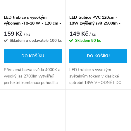
LED trubice s vysokým
LED trubice PVC 120cm -
výkonem -T8-18 W - 120 cm -
18W zvýšený svit 2500lm -
2700lm - neutrální bílá
studená bílá + LED startér
159 Kč
149 Kč
/ ks
/ ks
Skladem u dodavatele
100 ks
Skladem
80 ks
DO KOŠÍKU
DO KOŠÍKU
Přirozená barva světla 4000K a
LED trubice s vysokým
vysoký jas 2700lm vytvářejí
světelným tokem v klasické
perfektní kombinaci pohodlí a
sptřebě 18W VHODNÉ I DO
funkčnosti. Skleněná LED
KLASICKÝCH ZÁŘIVKOVÍCH
trubice T8 High Lumen je
TĚLES S MAGNETICKÝM
moderním zdrojem světla pro
PŘEŘEDNÍKEM VÝMĚNA KUS
jakýkoli...
ZA KUS + LED STARTÉR
ZDARMA