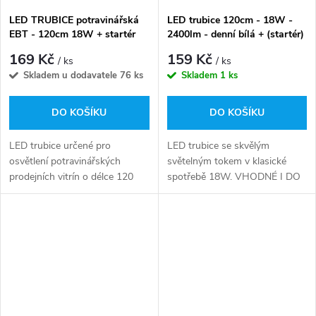
LED TRUBICE potravinářská
LED trubice 120cm - 18W -
EBT - 120cm 18W + startér
2400lm - denní bílá + (startér)
zdarma
zdarma
169 Kč
159 Kč
/ ks
/ ks
Skladem u dodavatele
76 ks
Skladem
1 ks
DO KOŠÍKU
DO KOŠÍKU
LED trubice určené pro
LED trubice se skvělým
osvětlení potravinářských
světelným tokem v klasické
prodejních vitrín o délce 120
spotřebě 18W. VHODNÉ I DO
cm představují moderní
KLASICKÝCH STARÝCH
náhradu za klasické zářivky
TĚLES S MAGNETICKÝM
typu T8. S jejich narůžovělým
PŘEŘADNÍKEM LED
světlem jsou...
STARTÉR V CENĚ TRUBICE
ZDARMA