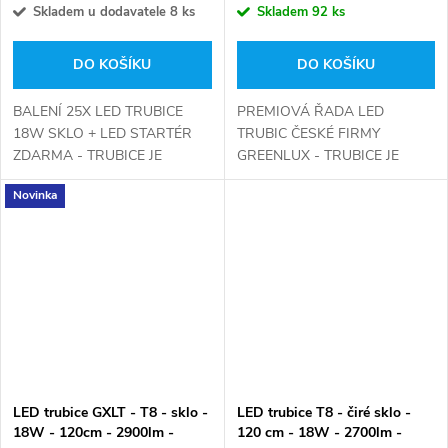
Skladem u dodavatele
8 ks
Skladem
92 ks
DO KOŠÍKU
DO KOŠÍKU
BALENÍ 25X LED TRUBICE
PREMIOVÁ ŘADA LED
18W SKLO + LED STARTÉR
TRUBIC ČESKÉ FIRMY
ZDARMA - TRUBICE JE
GREENLUX - TRUBICE JE
MOŽNO POUŽÍT DO
MOŽNÉ POUŽÍT I DO
Novinka
KLASICKÝCH ZÁŘIVEK S
STARÝCH TĚLES S
MAGNETICKÝM
MAGNETICKÝM
PŘEDŘADÍKEM VÝMĚNOU
PŘEŘADNÍKEM (NUTNO
KUS ZA KUS
DOKOUPIT LED STARTÉR)
LED trubice GXLT - T8 - sklo -
LED trubice T8 - čiré sklo -
18W - 120cm - 2900lm -
120 cm - 18W - 2700lm -