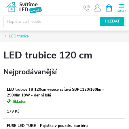
Přejít
NÁKUPNÍ
KOŠÍK
na
obsah
HLEDAT
LED trubice
LED trubice 120 cm
Nejprodávanější
LED trubice T8 120cm vysoce svítivá SBPC120/160lm =
2900lm 18W - denní bílá
Skladem
179 Kč
FUSE LED TUBE - Pojistka v pouzdru startéru