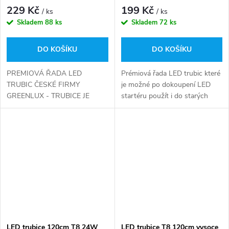
studená bílá
studená bílá
229 Kč
199 Kč
/ ks
/ ks
Skladem
88 ks
Skladem
72 ks
DO KOŠÍKU
DO KOŠÍKU
PREMIOVÁ ŘADA LED
Prémiová řada LED trubic které
TRUBIC ČESKÉ FIRMY
je možné po dokoupení LED
GREENLUX - TRUBICE JE
startéru použít i do starých
MOŽNÉ POUŽÍT I DO
těles s tlumivkou (magnetický
STARÝCH TĚLES S
předřadník / startér)
MAGNETICKÝM
PŘEDŘADNÍKEM (NUTNO
DOKOUPIT LED STARTÉR)
LED trubice 120cm T8 24W
LED trubice T8 120cm vysoce