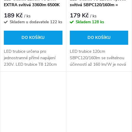
EXTRA svítivá 3360lm 6500K
svítivá SBPC120/160lm =
- studená bílá
2900lm 18W - denní bílá
189 Kč
179 Kč
/ ks
/ ks
Skladem u dodavatele
122 ks
Skladem
128 ks
DO KOŠÍKU
DO KOŠÍKU
LED trubice určena pro
LED trubice 120cm
jednostranné přímé napájení
SBPC120/160lm se světelnou
230V. LED trubice T8 120cm
účinností až 160 lm/W je nová
24W HIGH LUMEN je účinný
řada LED zářivek se zárukou 3
světelný zdroj určený pro
roky, které nabízí světelný tok
profesionální osvětlení
až 2900lm. Tato LED...
kanceláří, skladů,...