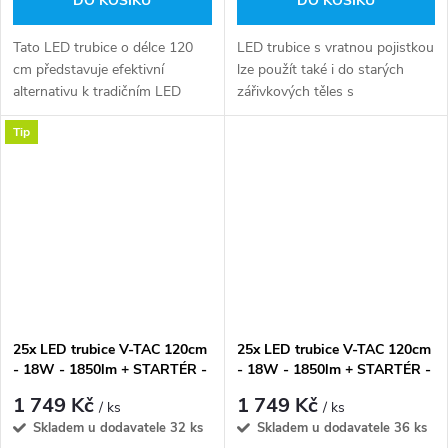
DO KOŠÍKU
DO KOŠÍKU
Tato LED trubice o délce 120
LED trubice s vratnou pojistkou
cm představuje efektivní
lze použít také i do starých
alternativu k tradičním LED
zářivkových těles s
žárovkám, lze použít i do
elektromagnetickým
Tip
starých těles s tlumivkou a
předřadníkem (tlumivkou)
magnetickým předřadníkem
výměnou kus za kus včetně
obsahuje vratnou...
výměny starého startéru za...
25x LED trubice V-TAC 120cm
25x LED trubice V-TAC 120cm
- 18W - 1850lm + STARTÉR -
- 18W - 1850lm + STARTÉR -
denní bílá
studená bílá
1 749 Kč
1 749 Kč
/ ks
/ ks
Skladem u dodavatele
32 ks
Skladem u dodavatele
36 ks