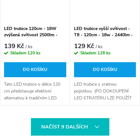
LED trubice 120cm - 18W
LED trubice vyšší svítivost -
zvýšená svítivost 2500lm -
T8 - 120cm - 18w - 2440lm -
studená bílá + LED (startér)
denní bílá
139 Kč
129 Kč
/ ks
/ ks
zdarma
Skladem
120 ks
Skladem
128 ks
DO KOŠÍKU
DO KOŠÍKU
Tato LED trubice o délce 120
LED trubice s vratnou
cm představuje efektivní
pojistkou (PO DOKOUPENÍ
alternativu k tradičním LED
LED STRATÉRU LZE POUŽÍT
žárovkám, lze použít i do
DO KLASICKÝCH STARÝCH
starých těles s tlumivkou a
ZÁŘIVKOVÍCH TĚLES S
magnetickým předřadníkem
PŘEDŘADNÍKEM
O
obsahuje vratnou...
TLUMIVKOU)
NAČÍST 9 DALŠÍCH
v