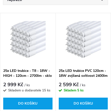
Ř
a
Nejlevnější
V
Nejprodávanější
z
ý
Abecedně
e
p
n
i
í
s
p
25x LED trubice - T8 - 18W -
25x LED trubice PVC 120cm -
HIGH - 120cm - 2700lm - sklo
18W zvýšená svítivost 2400lm
p
- studená bílá
- denní bílá
r
2 999 Kč
2 599 Kč
/ ks
/ ks
r
Skladem u dodavatele
15 ks
Skladem
5 ks
o
o
DO KOŠÍKU
DO KOŠÍKU