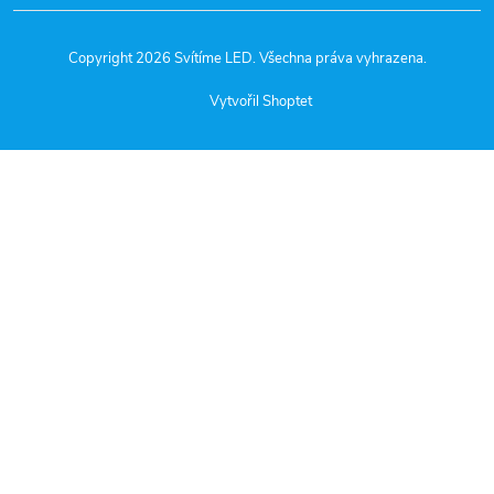
Copyright 2026
Svítíme LED
. Všechna práva vyhrazena.
Vytvořil Shoptet