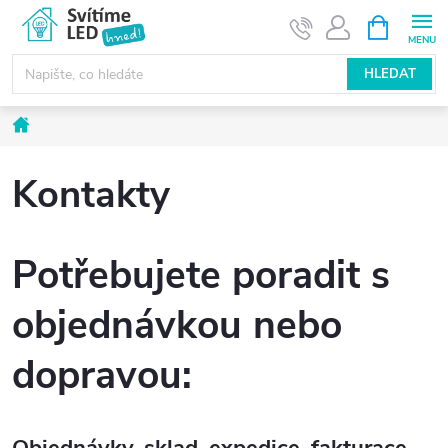
Přejít
NÁKUPNÍ
KOŠÍK
na
obsah
HLEDAT
Domů
Kontakty
Potřebujete poradit s
objednávkou nebo
dopravou:
Objednávky, sklad, expedice, fakturace,