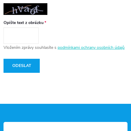
Opište text z obrázku
Vložením zprávy souhlasíte s
podmínkami ochrany osobních údajů
ODESLAT
Z
á