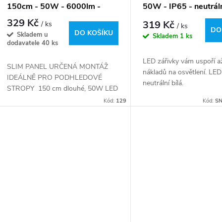
150cm - 50W - 6000lm -
50W - IP65 - neutráln
denní bílá
329 Kč
319 Kč
/ ks
/ ks
DO
DO KOŠÍKU
Skladem u
Skladem
1 ks
dodavatele
40 ks
LED zářivky vám uspoří 
SLIM PANEL URČENÁ MONTÁŽ
nákladů na osvětlení. LED
IDEÁLNĚ PRO PODHLEDOVÉ
neutrální bílá.
STROPY 150 cm dlouhé, 50W LED
svítidlo Batten LED je dokonalým
Kód:
129
Kód:
SN
řešením pro osvětlení interiéru a
kombinuje energetickou...