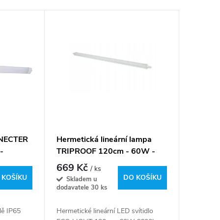
é NECTER
Hermetická lineární lampa
-
TRIPROOF 120cm - 60W -
neutrální bílá
669 Kč
/ ks
 KOŠÍKU
DO KOŠÍKU
Skladem u
dodavatele
30 ks
dě IP65
Hermetické lineární LED svítidlo