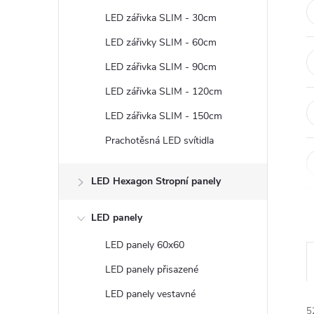
t
LED zářivka SLIM - 30cm
r
LED zářivky SLIM - 60cm
LED zářivka SLIM - 90cm
a
LED zářivka SLIM - 120cm
n
LED zářivka SLIM - 150cm
Prachotěsná LED svítidla
n
í
LED Hexagon Stropní panely
p
LED panely
LED panely 60x60
a
LED panely přisazené
n
LED panely vestavné
5