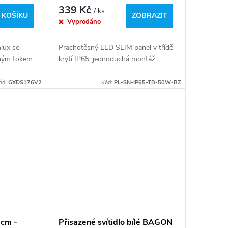
á -
339 Kč
/ ks
 KOŠÍKU
ZOBRAZIT
Vyprodáno
nlux se
Prachotěsný LED SLIM panel v třídě
lným tokem
krytí IP65. jednoduchá montáž.
ód:
GXDS176V2
Kód:
PL-SN-IP65-TD-50W-BZ
0cm -
Přisazené svítidlo bílé BAGON