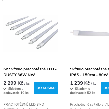
z
V
e
ý
n
p
p
s
r
p
6x Svítidlo prachotěsné LED -
Svítidlo prachotěsn
o
DUSTY 36W NW
IP65 - 150cm - 80W 
r
3800/4500lm - denní bílá
10000lm - denní bílá
2 299 Kč
1 239 Kč
/ ks
/ ks
d
DO KOŠÍKU
DO
Skladem u
Skladem u
o
dodavatele
10 ks
dodavatele
52 ks
u
d
PRACHOTĚSNÉ LED SMD
Prachotěsné svítidlo v tří