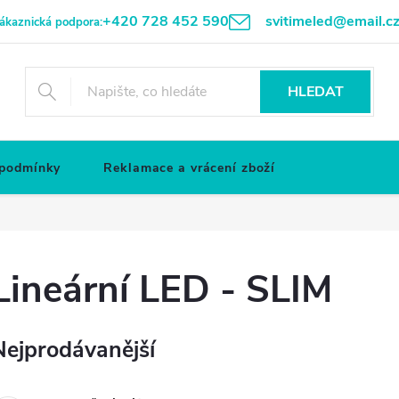
+420 728 452 590
svitimeled@email.c
ákaznická podpora:
HLEDAT
 podmínky
Reklamace a vrácení zboží
Lineární LED - SLIM
Nejprodávanější