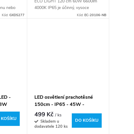
ECO LIGHT 120 cm 60W 6600lm
ěnu nebo
4000K IP65 je účinný, vysoce
výkonný světelný zdroj s vysokou
Kód:
GXDS277
Kód:
EC-20106-NB
odolností vůči vnějším vlivům. Je
určeno pro...
LED -
LED osvětlení prachotěsné
38W
150cm - IP65 - 45W -
/6000lm
4500lm - 4000K
499 Kč
/ ks
 KOŠÍKU
DO KOŠÍKU
Skladem u
dodavatele
120 ks