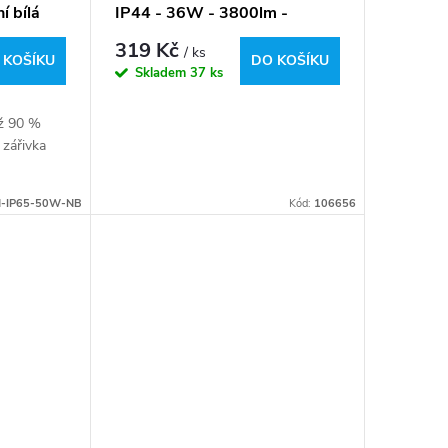
í bílá
IP44 - 36W - 3800lm -
120cm - teplá bílá
319 Kč
/ ks
 KOŠÍKU
DO KOŠÍKU
Skladem
37 ks
až 90 %
 zářivka
-IP65-50W-NB
Kód:
106656