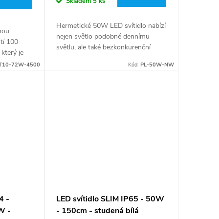
Skladem
5 ks
Hermetické 50W LED svítidlo nabízí
nou
nejen světlo podobné dennímu
tí 100
světlu, ale také bezkonkurenční
který je
úsporu energie a odolnost, která
rční
T10-72W-4500
Kód:
PL-50W-NW
převyšuje tradiční řešení. Užijte si
ové
dokonalé...
4 -
LED svítidlo SLIM IP65 - 50W
W -
- 150cm - studená bílá