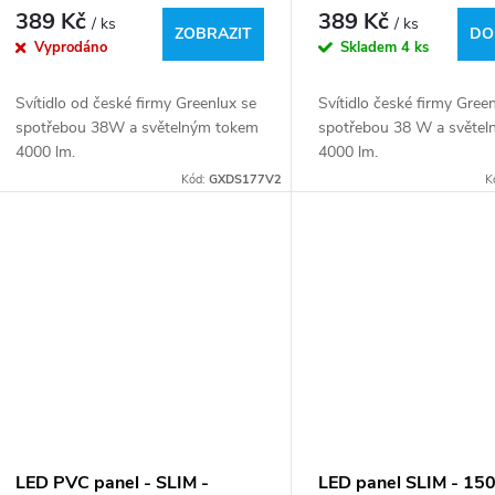
4000lm - denní bílá -
4000lm - studená bíl
389 Kč
389 Kč
/ ks
/ ks
GXDS177V2
GXDS176v2
ZOBRAZIT
DO
Vyprodáno
Skladem
4 ks
Svítidlo od české firmy Greenlux se
Svítidlo české firmy Gree
spotřebou 38W a světelným tokem
spotřebou 38 W a světe
4000 lm.
4000 lm.
Kód:
GXDS177V2
K
LED PVC panel - SLIM -
LED panel SLIM - 15