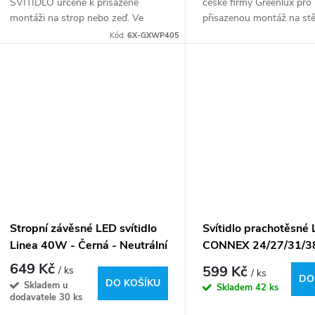
SVÍTIDLO určené k přisazené
české firmy Greenlux pro
k
montáži na strop nebo zeď. Ve
přisazenou montáž na st
u
svítidle jsou průchozí vodiče L a N,
strop.
Kód:
6X-GXWP405
t
které umožňují průběžné zapojení
k
většího počtu svítidel...
ů
t
ů
Stropní závěsné LED svítidlo
Svítidlo prachotěsné 
Linea 40W - Černá - Neutrální
CONNEX 24/27/31/
bílá - 4500K
3CCT ADJ max.5150
649 Kč
599 Kč
/ ks
/ ks
DO
DO KOŠÍKU
Skladem u
Skladem
42 ks
dodavatele
30 ks