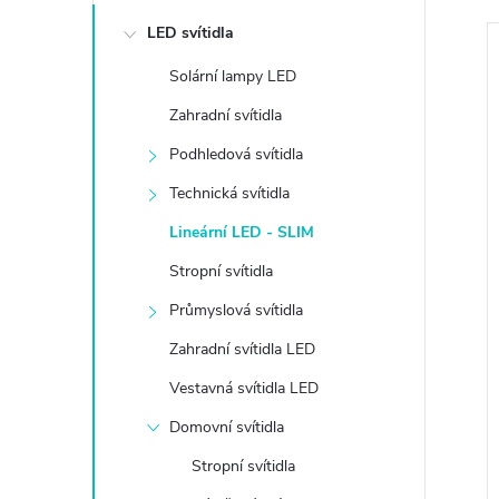
e
LED svítidla
l
Solární lampy LED
Zahradní svítidla
Podhledová svítidla
í
Technická svítidla
i
Lineární LED - SLIM
Stropní svítidla
Průmyslová svítidla
Zahradní svítidla LED
Vestavná svítidla LED
Domovní svítidla
Stropní svítidla