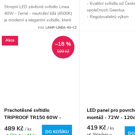
- Kvalitní svítidla od Česk
Stropní LED závěsné svítidlo Linea
společnosti Geenlux.
40W - černé - neutrální bílá (4500K)
- Regulovatelný výkon
je moderní a elegantní svítidlo, které
24/27/31/38W - Nastavite
se bez problémů hodí do
Kód:
LAMP-LINEA-40-CZ
světla (CCT): 3000K / 420
nejrůznějších interiérů. Díky svému...
6500K
Akce
–18 %
599 Kč
Prachotěsné svítidlo
LED panel pro povrc
TRIPROOF TR150 60W -
montáž - 72W - 120
6600lm IP65 - denní bílá
stříbrný - denní bílá
419 Kč
489 Kč
/ ks
/ ks
DO KOŠÍKU
DO
Skladem u