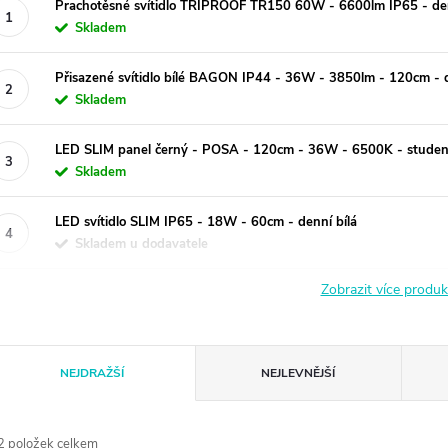
Prachotěsné svítidlo TRIPROOF TR150 60W - 6600lm IP65 - den
Skladem
Přisazené svítidlo bílé BAGON IP44 - 36W - 3850lm - 120cm - d
Skladem
LED SLIM panel černý - POSA - 120cm - 36W - 6500K - studená
Skladem
LED svítidlo SLIM IP65 - 18W - 60cm - denní bílá
Skladem u dodavatele
Zobrazit více produ
Ř
NEJDRAŽŠÍ
NEJLEVNĚJŠÍ
a
2
položek celkem