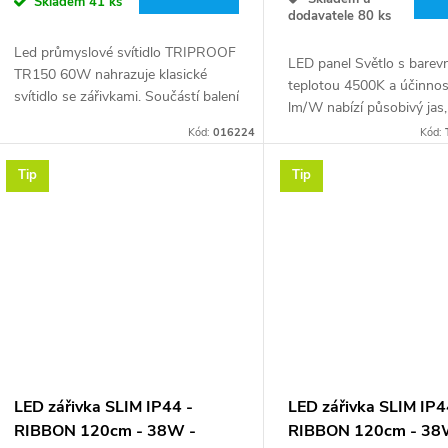
Skladem
41 ks
dodavatele
80 ks
Led průmyslové svítidlo TRIPROOF
LED panel Světlo s barev
TR150 60W nahrazuje klasické
teplotou 4500K a účinnos
svítidlo se zářivkami. Součástí balení
lm/W nabízí působivý jas, 
jsou 2 úchyty na připevnění na
ideální pro domácí i kome
Kód:
016224
Kód:
strop, 2x šroub a 2x
prostory. Hliníkové panel
hmoždinka a záslepka pro...
pouzdro zajišťuje...
Tip
Tip
LED zářivka SLIM IP44 -
LED zářivka SLIM IP4
RIBBON 120cm - 38W -
RIBBON 120cm - 38