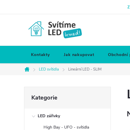
Přejít
Z
na
obsah
Kontakty
Jak nakupovat
Obchodní
LED svítidla
Lineární LED - SLIM
Domů
P
Přeskočit
Kategorie
kategorie
o
LED zářivky
s
High Bay - UFO - svítidla