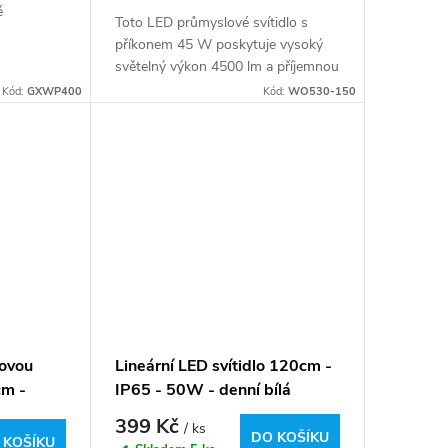
é
Toto LED průmyslové svítidlo s
příkonem 45 W poskytuje vysoký
světelný výkon 4500 lm a příjemnou
lná barva
neutrální bílou barvu světla (4000K).
Kód:
GXWP400
Kód:
WO530-150
0K /
hovou
Lineární LED svítidlo 120cm -
cm -
IP65 - 50W - denní bílá
399 Kč
/ ks
DO KOŠÍKU
 KOŠÍKU