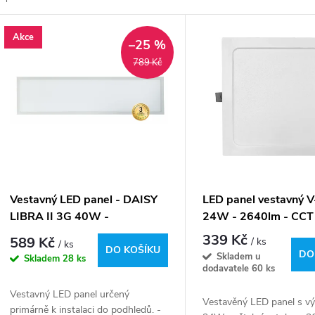
z
V
Akce
e
–25 %
ý
789 Kč
n
p
p
s
r
p
Vestavný LED panel - DAISY
LED panel vestavný V
o
LIBRA II 3G 40W -
24W - 2640lm - CCT 
r
4000/4890lm - denní bílá
barvy světla
339 Kč
589 Kč
/ ks
/ ks
d
DO KOŠÍKU
DO
Skladem u
Skladem
28 ks
o
dodavatele
60 ks
u
Vestavný LED panel určený
d
Vestavěný LED panel s 
primárně k instalaci do podhledů. -