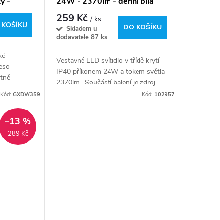
ý -
24W - 2370lm - denní bílá
259 Kč
/ ks
 KOŠÍKU
DO KOŠÍKU
Skladem u
dodavatele
87 ks
ké
Vestavné LED svítidlo v třídě krytí
leso
IP40 příkonem 24W a tokem světla
itně
2370lm. Součástí balení je zdroj
é barvě.PS
pro napájení panelu a sada 2 pružin
Kód:
GXDW359
Kód:
102957
rovnoměrný
pro instalaci do podhledu....
–13 %
289 Kč