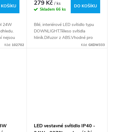
279 Kč
/ ks
 KOŠÍKU
DO KOŠÍKU
Skladem
66 ks
el 24W
Bílé, interiérové LED svítidlo typu
odhledu.
DOWNLIGHT.Těleso svítidla
í nejsou
hliník.Difuzor z ABS.Vhodné pro
ícení
osvětlení umýváren a
Kód:
102702
Kód:
GXDW333
ratenký
koupelen.Součástí balení je CCD
napájecí zdroj.Efektní díky...
18W
LED vestavné svítidlo IP40 -