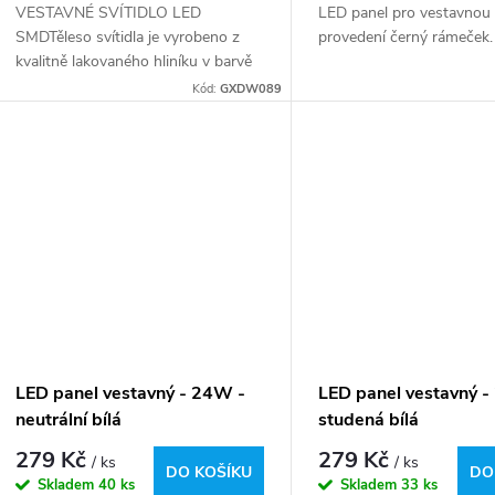
VESTAVNÉ SVÍTIDLO LED
LED panel pro vestavnou
SMDTěleso svítidla je vyrobeno z
provedení černý rámeček
kvalitně lakovaného hliníku v barvě
matný chrom.PS NANO difuzor
Kód:
GXDW089
zajišťuje rovnoměrný rozptyl
neoslňujícího světla v...
LED panel vestavný - 24W -
LED panel vestavný 
neutrální bílá
studená bílá
279 Kč
279 Kč
/ ks
/ ks
DO KOŠÍKU
DO
Skladem
40 ks
Skladem
33 ks