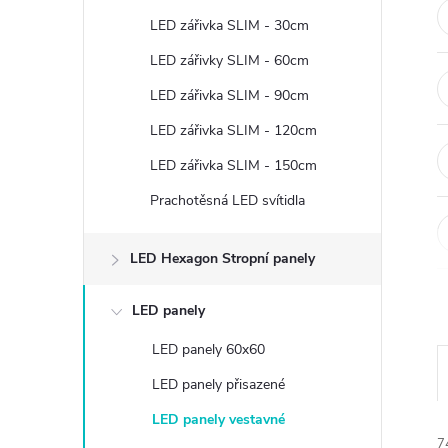
t
LED zářivka SLIM - 30cm
r
LED zářivky SLIM - 60cm
LED zářivka SLIM - 90cm
a
LED zářivka SLIM - 120cm
n
LED zářivka SLIM - 150cm
Prachotěsná LED svítidla
n
í
LED Hexagon Stropní panely
p
LED panely
LED panely 60x60
a
LED panely přisazené
n
LED panely vestavné
7