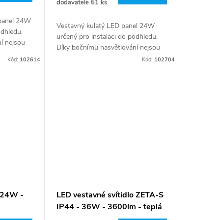
dodavatele
61 ks
 panel 24W
Vestavný kulatý LED panel 24W
odhledu.
určený pro instalaci do podhledu.
í nejsou
Díky bočnímu nasvětlování nejsou
ícení
jednotlivé LEDky při rozsvícení
Kód:
102614
Kód:
102704
ratenký
viditelné a lze použít i ultratenký
design.
- 24W -
LED vestavné svítidlo ZETA-S
IP44 - 36W - 3600lm - teplá
bílá