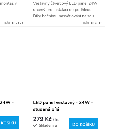
 montáž v
Vestavný čtvercový LED panel 24W
.
určený pro instalaci do podhledu.
Díky bočnímu nasvětlování nejsou
jednotlivé LEDky při rozsvícení
Kód:
102121
Kód:
102613
viditelné a lze použít i ultratenký
design
- 24W -
LED panel vestavný - 24W -
studená bílá
279 Kč
/ ks
 KOŠÍKU
DO KOŠÍKU
Skladem u