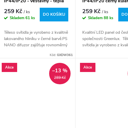
IP44/IP20 - vestavný - teplá
IP44/IP20 černý kulat
bílá
vestavný - teplá bílá
259 Kč
259 Kč
/ ks
/ ks
DO KOŠÍKU
DO
Skladem
61 ks
Skladem
88 ks
Těleso svítidla je vyrobeno z kvalitně
Kvalitní LED panel od čes
lakovaného hliníku v černé barvě.PS
společnosti Greenlux. Tě
NANO difuzor zajišťuje rovnoměrný
svítidla je vyrobeno z kval
rozptyl neoslňujícího světla v
lakovaného hliníku v čern
Kód:
GXDW361
širokém úhlu 120°.Energeticky
NANO difuzor zajišťuje 
úsporná...
rozptyl...
Akce
Akce
–13 %
289 Kč