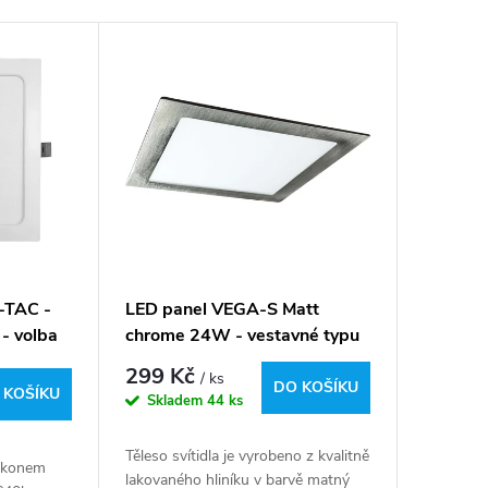
-TAC -
LED panel VEGA-S Matt
- volba
chrome 24W - vestavné typu
downlight - denní bílá
299 Kč
/ ks
DO KOŠÍKU
 KOŠÍKU
Skladem
44 ks
Těleso svítidla je vyrobeno z kvalitně
výkonem
lakovaného hliníku v barvě matný