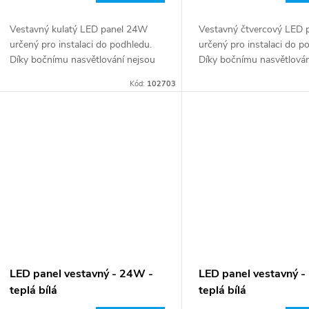
Vestavný kulatý LED panel 24W
Vestavný čtvercový LED
určený pro instalaci do podhledu.
určený pro instalaci do p
Díky bočnímu nasvětlování nejsou
Díky bočnímu nasvětlován
jednotlivé LEDky při rozsvícení
jednotlivé LEDky při rozsv
Kód:
102703
viditelné a lze použít i ultratenký
viditelné a lze použít i ult
design.
design
LED panel vestavný - 24W -
LED panel vestavný 
teplá bílá
teplá bílá