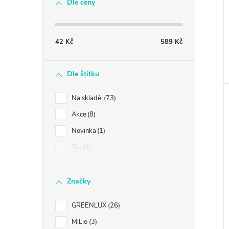
Dle ceny
42
Kč
589
Kč
Dle štítku
Na skladě
73
Akce
8
Novinka
1
Tip
0
Značky
GREENLUX
26
MiLio
3