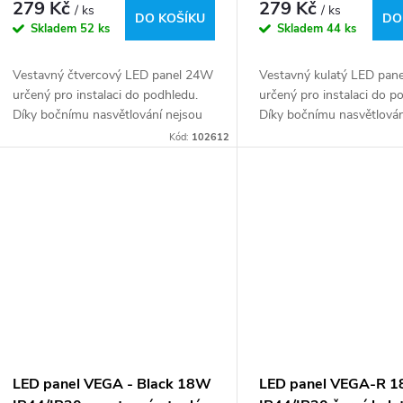
279 Kč
279 Kč
/ ks
/ ks
DO KOŠÍKU
DO
Skladem
52 ks
Skladem
44 ks
Vestavný čtvercový LED panel 24W
Vestavný kulatý LED pan
určený pro instalaci do podhledu.
určený pro instalaci do p
Díky bočnímu nasvětlování nejsou
Díky bočnímu nasvětlován
jednotlivé LEDky při rozsvícení
jednotlivé LEDky při rozsv
Kód:
102612
viditelné a lze použít i ultratenký
viditelné a lze použít i ult
design.
design.
LED panel VEGA - Black 18W
LED panel VEGA-R 