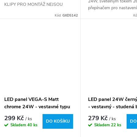
24W, světelným tokem 2
k
KLIPY PRO MONTÁŽ NEJSOU
přepínačem pro nastavení
u
SOUČÁSTÍ VÝROBKU nutno
světla (3000/4000/65000
Kód:
GXDS142
K
t
dokoupit zde
panel je osazen LED SM
k
čipy s extrémně...
ů
t
ů
LED panel VEGA-S Matt
LED panel 24W černý
chrome 24W - vestavné typu
- vestavný - studená 
downlight - teplá bílá
299 Kč
279 Kč
/ ks
/ ks
DO KOŠÍKU
DO
Skladem
40 ks
Skladem
22 ks