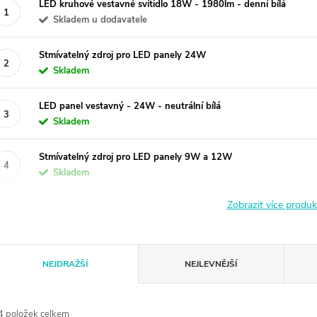
LED kruhové vestavné svítidlo 18W - 1980lm - denní bílá
Skladem u dodavatele
Stmívatelný zdroj pro LED panely 24W
Skladem
LED panel vestavný - 24W - neutrální bílá
Skladem
Stmívatelný zdroj pro LED panely 9W a 12W
Skladem
Zobrazit více produ
Ř
NEJDRAŽŠÍ
NEJLEVNĚJŠÍ
a
4
položek celkem