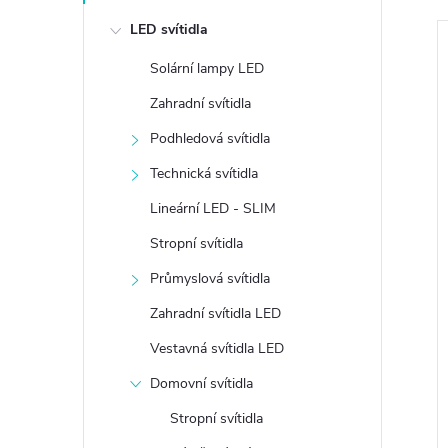
e
LED svítidla
l
Solární lampy LED
Zahradní svítidla
Podhledová svítidla
í
Technická svítidla
i
Lineární LED - SLIM
Stropní svítidla
Průmyslová svítidla
Zahradní svítidla LED
Vestavná svítidla LED
Domovní svítidla
Stropní svítidla