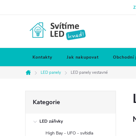
Přejít
Z
na
obsah
Kontakty
Jak nakupovat
Obchodní
LED panely
LED panely vestavné
Domů
P
Přeskočit
Kategorie
kategorie
o
LED zářivky
s
High Bay - UFO - svítidla