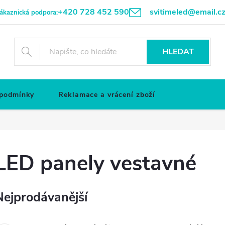
+420 728 452 590
svitimeled@email.c
ákaznická podpora:
HLEDAT
 podmínky
Reklamace a vrácení zboží
LED panely vestavné
Nejprodávanější