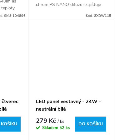
640lm as
chrom.PS NANO difuzor zajišťuje
 teploty
rovnoměrný rozptyl neoslňujícího
K). LED
ód:
SKU-104896
Kód:
GXDW115
světla v širokém úhlu
D-CREE
120°.Energeticky...
 čtverec
LED panel vestavný - 24W -
bílá
neutrální bílá
279 Kč
/ ks
 KOŠÍKU
DO KOŠÍKU
Skladem
52 ks