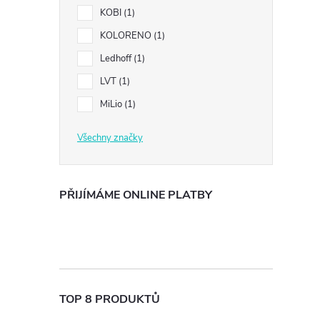
l
KOBI
1
KOLORENO
1
Ledhoff
1
LVT
1
MiLio
1
í
Všechny značky
PŘIJÍMÁME ONLINE PLATBY
r
TOP 8 PRODUKTŮ