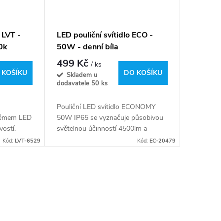
- LVT -
LED pouliční svítidlo ECO -
0k
50W - denní bíla
499 Kč
/ ks
 KOŠÍKU
DO KOŠÍKU
Skladem u
dodavatele
50 ks
Pouliční LED svítidlo ECONOMY
témem LED
50W IP65 se vyznačuje působivou
vostí.
světelnou účinností 4500lm a
ko
neutrální barvou světla 5000K, což
Kód:
LVT-6529
Kód:
EC-20479
 parcích
zaručuje vynikající kvalitu osvětlení v
městských...