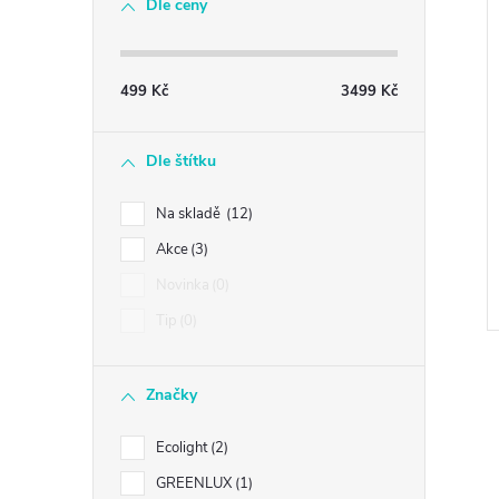
Dle ceny
499
Kč
3499
Kč
Dle štítku
Na skladě
12
Akce
3
Novinka
0
Tip
0
Značky
Ecolight
2
GREENLUX
1