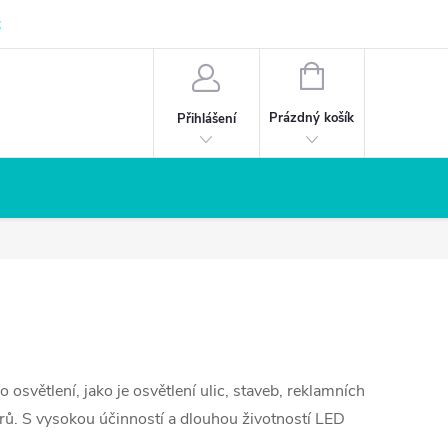
z
NÁKUPNÍ
KOŠÍK
Prázdný košík
Přihlášení
osvětlení, jako je osvětlení ulic, staveb, reklamních
torů. S vysokou účinností a dlouhou životností LED