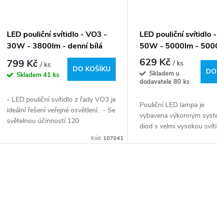
LED pouliční svítidlo - VO3 -
LED pouliční svítidlo 
30W - 3800lm - denní bílá
50W - 5000lm - 500
629 Kč
799 Kč
/ ks
/ ks
DO KOŠÍKU
DO
Skladem u
Skladem
41 ks
dodavatele
80 ks
- LED pouliční svítidlo z řady VO3 je
Pouliční LED lampa je
ideální řešení veřejné osvětlení. - Se
vybavena výkonným sys
světelnou účinností 120
diod s velmi vysokou svíti
lm/W a krytím IP65 zajišťuje
Výrobek se skvěle hodí ja
Kód:
107041
odolnost vůči...
osvětlení vnitřních cest, v
zahrad, teras...
O
v