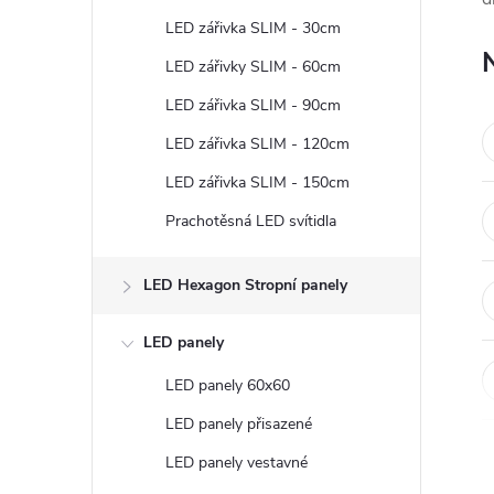
t
LED zářivka SLIM - 30cm
r
LED zářivky SLIM - 60cm
LED zářivka SLIM - 90cm
a
LED zářivka SLIM - 120cm
n
LED zářivka SLIM - 150cm
Prachotěsná LED svítidla
n
í
LED Hexagon Stropní panely
p
LED panely
LED panely 60x60
a
LED panely přisazené
n
LED panely vestavné