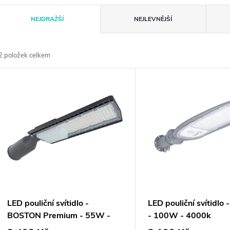
Ř
NEJDRAŽŠÍ
NEJLEVNĚJŠÍ
a
2
položek celkem
z
V
e
ý
n
p
p
s
r
p
LED pouliční svítidlo -
LED pouliční svítidlo
o
BOSTON Premium - 55W -
- 100W - 4000k
7700lm