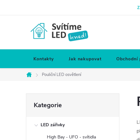
Přejít
Z
na
obsah
Kontakty
Jak nakupovat
Obchodní
Pouliční LED osvětlení
Domů
P
Přeskočit
Kategorie
kategorie
o
L
LED zářivky
s
p
High Bay - UFO - svítidla
d