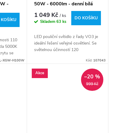
0W -
50W - 6000lm - denní bílá
1 049 Kč
/ ks
DO KOŠÍKU
 KOŠÍKU
Skladem
63 ks
LED pouliční svítidlo z řady VO3 je
nnosti 110
ideální řešení veřejné osvětlení. Se
ětla 5000K
světelnou účinností 120
rytu se
lm/W a krytím IP65 zajišťuje
ech
L-XGW-H100W
Kód:
107043
odolnost vůči povětrnostním...
Akce
–20 %
999 Kč