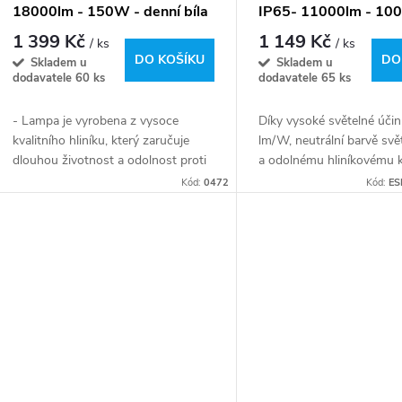
18000lm - 150W - denní bíla
IP65- 11000lm - 10
denní bíla
1 399 Kč
1 149 Kč
/ ks
/ ks
DO KOŠÍKU
DO
Skladem u
Skladem u
dodavatele
60 ks
dodavatele
65 ks
- Lampa je vyrobena z vysoce
Díky vysoké světelné úči
kvalitního hliníku, který zaručuje
lm/W, neutrální barvě sv
dlouhou životnost a odolnost proti
a odolnému hliníkovému k
poškození.
tato lampa osvědčí za vš
Kód:
0472
Kód:
ES
podmínek – od domácího
příjezdového cesty, přes...