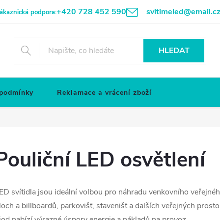
+420 728 452 590
svitimeled@email.c
ákaznická podpora:
HLEDAT
 podmínky
Reklamace a vrácení zboží
Pouliční LED osvětlení
ED svítidla jsou ideální volbou pro náhradu venkovního veřejného 
loch a billboardů, parkovišť, stavenišť a dalších veřejných pros
iod nabízí výrazné úspory energie a nákladů na provoz.