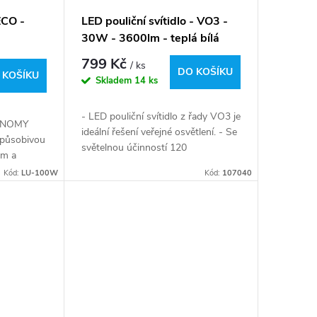
ECO -
LED pouliční svítidlo - VO3 -
30W - 3600lm - teplá bílá
799 Kč
/ ks
DO KOŠÍKU
 KOŠÍKU
Skladem
14 ks
- LED pouliční svítidlo z řady VO3 je
CONOMY
ideální řešení veřejné osvětlení. - Se
 působivou
světelnou účinností 120
lm a
lm/W a krytím IP65 zajišťuje
000K, což
Kód:
LU-100W
Kód:
107040
odolnost vůči...
 osvětlení v