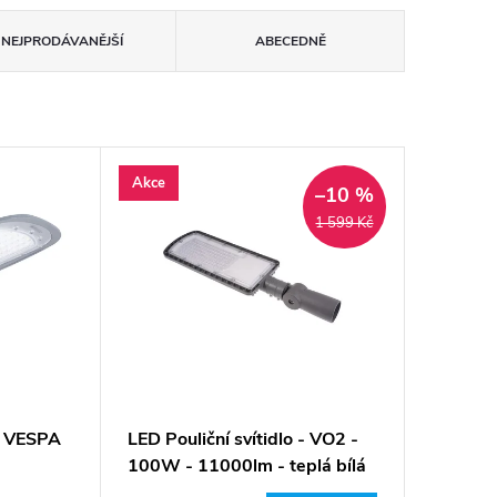
NEJPRODÁVANĚJŠÍ
ABECEDNĚ
Akce
–10 %
1 599 Kč
 - VESPA
LED Pouliční svítidlo - VO2 -
100W - 11000lm - teplá bílá