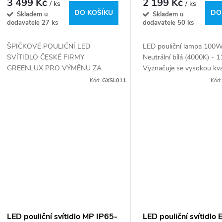
r
3 499 Kč
2 199 Kč
/ ks
/ ks
d
DO KOŠÍKU
DO
Skladem u
Skladem u
o
dodavatele
27 ks
dodavatele
50 ks
u
d
ŠPIČKOVÉ POULIČNÍ LED
LED pouliční lampa 100W
SVÍTIDLO ČESKÉ FIRMY
Neutrální bílá (4000K) -
k
GREENLUX PRO VÝMĚNU ZA
Vyznačuje se vysokou kva
u
SODÍKOVÉ SVÍTÍDLO 1:1 PRO
zpracování a moderním d
Kód:
GXSL011
Kód
t
IDEÁLNÍ OCHRANU PRODUKTU
Je vyrobena z vysoce kval
k
DOPORUČUJEME DOOBJEDNAT
materiálů, které...
ů
PŘEPĚTOVOU OCHRANU NA
t
10kV
ů
LED pouliční svítidlo MP IP65-
LED pouliční svítidlo 