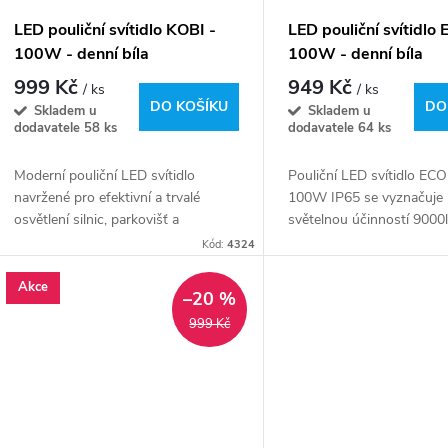
LED pouliční svítidlo KOBI -
LED pouliční svítidlo 
100W - denní bíla
100W - denní bíla
999 Kč
949 Kč
/ ks
/ ks
DO KOŠÍKU
DO
Skladem u
Skladem u
dodavatele
58 ks
dodavatele
64 ks
Moderní pouliční LED svítidlo
Pouliční LED svítidlo E
navržené pro efektivní a trvalé
100W IP65 se vyznačuje
osvětlení silnic, parkovišť a
světelnou účinností 9000
veřejných prostor. Díky
neutrální barvou světla 5
Kód:
4324
asymetrickému rozložení světla
zaručuje vynikající kvalitu
130×75° zajišťuje optimální...
městských...
Akce
–20 %
999 Kč