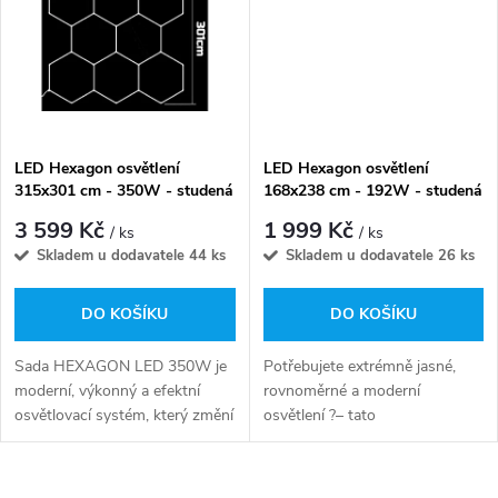
t
ů
ů
LED Hexagon osvětlení
LED Hexagon osvětlení
315x301 cm - 350W - studená
168x238 cm - 192W - studená
bílá
bílá
3 599 Kč
1 999 Kč
/ ks
/ ks
Skladem u dodavatele
44 ks
Skladem u dodavatele
26 ks
DO KOŠÍKU
DO KOŠÍKU
Sada HEXAGON LED 350W je
Potřebujete extrémně jasné,
moderní, výkonný a efektní
rovnoměrné a moderní
osvětlovací systém, který změní
osvětlení ?– tato
každý prostor, dodá mu
sada HEXAGON LED 5S
profesionální vzhled a zajistí
192W byla navržena právě pro
vynikající viditelnost....
vás. Ideální pro detailingová