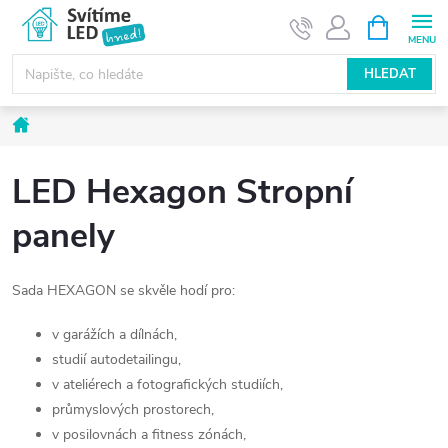
Přejít
NÁKUPNÍ
KOŠÍK
na
obsah
HLEDAT
Domů
LED Hexagon Stropní
panely
Sada HEXAGON se skvěle hodí pro:
v garážích a dílnách,
studií autodetailingu,
v ateliérech a fotografických studiích,
průmyslových prostorech,
v posilovnách a fitness zónách,