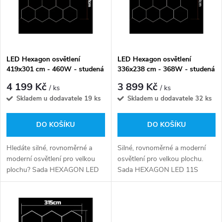
p
n
i
í
s
p
LED Hexagon osvětlení
LED Hexagon osvětlení
419x301 cm - 460W - studená
336x238 cm - 368W - studená
p
bílá
bílá
r
4 199 Kč
3 899 Kč
/ ks
/ ks
r
Skladem u dodavatele
19 ks
Skladem u dodavatele
32 ks
o
o
DO KOŠÍKU
DO KOŠÍKU
d
d
Hledáte silné, rovnoměrné a
Silné, rovnoměrné a moderní
u
moderní osvětlení pro velkou
osvětlení pro velkou plochu.
plochu? Sada HEXAGON LED
Sada HEXAGON LED 11S
u
460W je pokročilý systém
368W je pokročilý systém
k
vytvořený pro prostory
vytvořený pro prostory
k
vyžadující vysokou jasnost a
vyžadující vysokou jasnost a
t
plnou...
plnou...