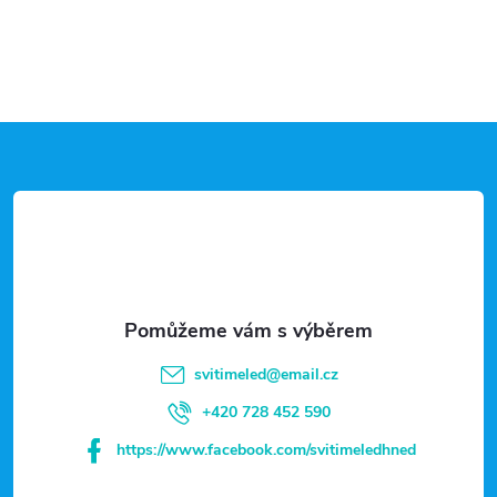
O
studia,...
v
l
Z
á
d
á
a
p
c
a
í
t
p
svitimeled
@
email.cz
r
í
+420 728 452 590
v
https://www.facebook.com/svitimeledhned