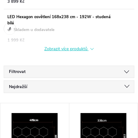
3 899 Kč
LED Hexagon osvětlení 168x238 cm - 192W - studená
bílá
Skladem u dodavatele
1 999 Kč
Zobrazit více produktů
Filtrovat
Ř
Nejdražší
a
Nejlevnější
V
Nejprodávanější
z
ý
Abecedně
e