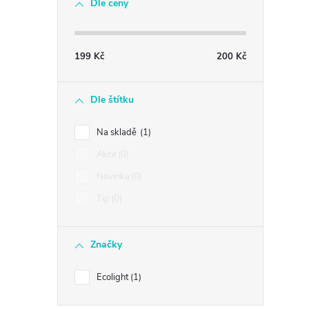
Dle ceny
199
Kč
200
Kč
Dle štítku
Na skladě
1
Akce
0
Novinka
0
Tip
0
Značky
Ecolight
1