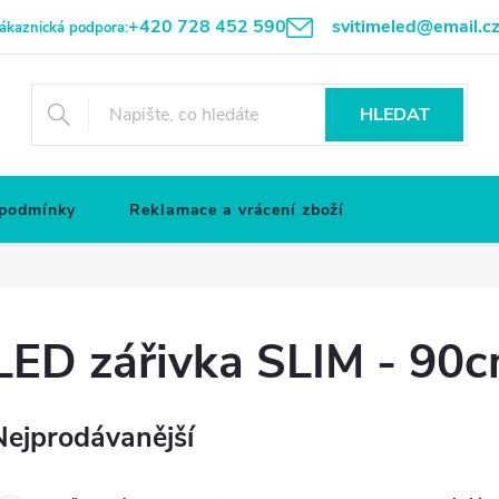
+420 728 452 590
svitimeled@email.c
ákaznická podpora:
HLEDAT
 podmínky
Reklamace a vrácení zboží
LED zářivka SLIM - 90
Nejprodávanější