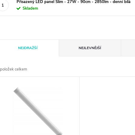
Přisazený LED panel Slim - 27W - 90cm - 2850lm - denní bílá
Skladem
Ř
NEJDRAŽŠÍ
NEJLEVNĚJŠÍ
a
položek celkem
z
V
e
ý
n
p