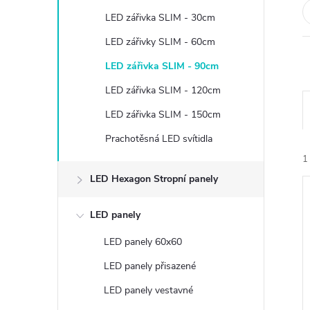
t
LED zářivka SLIM - 30cm
r
LED zářivky SLIM - 60cm
LED zářivka SLIM - 90cm
a
LED zářivka SLIM - 120cm
n
LED zářivka SLIM - 150cm
Prachotěsná LED svítidla
n
1
í
LED Hexagon Stropní panely
p
LED panely
LED panely 60x60
a
LED panely přisazené
í
n
i
LED panely vestavné