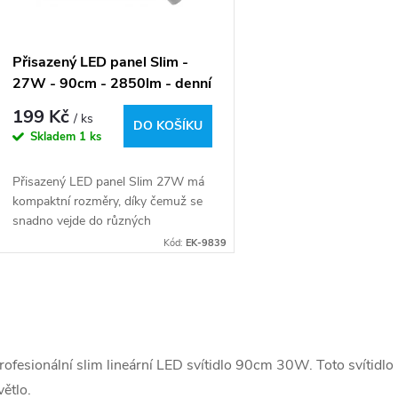
p
s
r
p
Přisazený LED panel Slim -
o
27W - 90cm - 2850lm - denní
r
bílá
199 Kč
/ ks
d
DO KOŠÍKU
Skladem
1 ks
o
u
Přisazený LED panel Slim 27W má
d
kompaktní rozměry, díky čemuž se
k
snadno vejde do různých
u
prostor. Délka panelu je 900 mm,
Kód:
EK-9839
t
což odpovídá 0,9 metru, jak je
k
uvedeno v názvu...
ů
O
t
v
rofesionální slim lineární LED svítidlo 90cm 30W. Toto svítidlo 
ů
větlo.