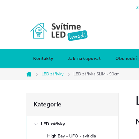
Přejít
Z
na
obsah
Kontakty
Jak nakupovat
Obchodní
LED zářivky
LED zářivka SLIM - 90cm
Domů
P
Přeskočit
Kategorie
kategorie
o
LED zářivky
s
High Bay - UFO - svítidla