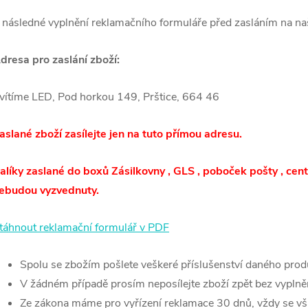
 následné vyplnění reklamačního formuláře před zasláním na na
dresa pro zaslání zboží:
vítíme LED, Pod horkou 149, Prštice, 664 46
aslané zboží zasílejte jen na tuto přímou adresu.
alíky zaslané do boxů Zásilkovny , GLS , poboček pošty , cen
ebudou vyzvednuty.
táhnout reklamační formulář v PDF
Spolu se zbožím pošlete veškeré příslušenství daného prod
V žádném případě prosím neposílejte zboží zpět bez vypln
Ze zákona máme pro vyřízení reklamace 30 dnů, vždy se vša