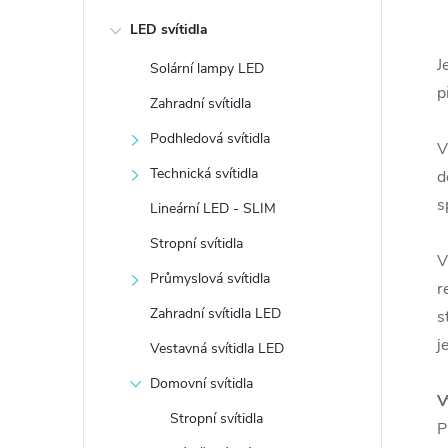
e
LED svítidla
l
J
Solární lampy LED
p
Zahradní svítidla
Podhledová svítidla
V
Technická svítidla
d
s
Lineární LED - SLIM
Stropní svítidla
V
Průmyslová svítidla
r
Zahradní svítidla LED
s
j
Vestavná svítidla LED
Domovní svítidla
V
Stropní svítidla
P