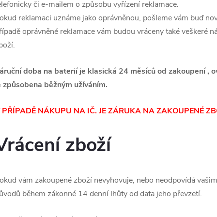
elefonicky či e-mailem o způsobu vyřízení reklamace.
okud reklamaci uznáme jako oprávněnou, pošleme vám buď nový
řípadě oprávněné reklamace vám budou vráceny také veškeré n
boží.
áruční doba na baterií je klasická 24 měsíců od zakoupení , 
e způsobena běžným užíváním.
 PŘÍPADĚ NÁKUPU NA IČ. JE ZÁRUKA NA ZAKOUPENÉ ZB
Vrácení zboží
okud vám zakoupené zboží nevyhovuje, nebo neodpovídá vašim 
ůvodů během zákonné 14 denní lhůty od data jeho převzetí.