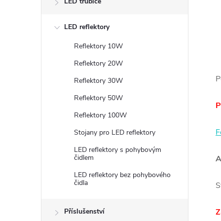
LED trubice
LED reflektory
Reflektory 10W
Reflektory 20W
P
Reflektory 30W
Reflektory 50W
P
Reflektory 100W
F
Stojany pro LED reflektory
LED reflektory s pohybovým
čidlem
A
LED reflektory bez pohybového
čidla
S
Z
Příslušenství