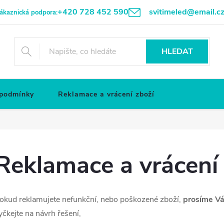
+420 728 452 590
svitimeled@email.c
ákaznická podpora:
HLEDAT
 podmínky
Reklamace a vrácení zboží
Reklamace a vrácení
okud reklamujete nefunkční, nebo poškozené zboží,
prosíme Vá
yčkejte na návrh řešení,