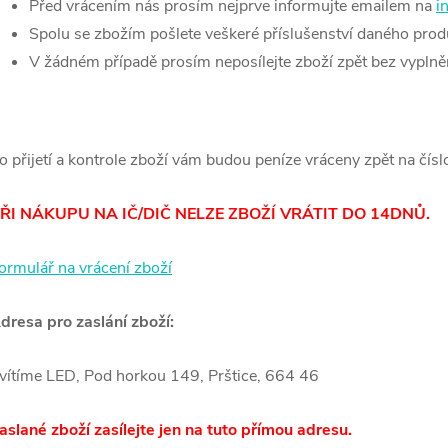
Před vrácením nás prosím nejprve informujte emailem na
i
Spolu se zbožím pošlete veškeré příslušenství daného prod
V žádném případě prosím neposílejte zboží zpět bez vypln
o přijetí a kontrole zboží vám budou peníze vráceny zpět na čísl
ŘI NÁKUPU NA IČ/DIČ NELZE ZBOŽÍ VRÁTIT DO 14DNŮ.
ormulář na vrácení zboží
dresa pro zaslání zboží:
vítíme LED, Pod horkou 149, Prštice, 664 46
aslané zboží zasílejte jen na tuto přímou adresu.