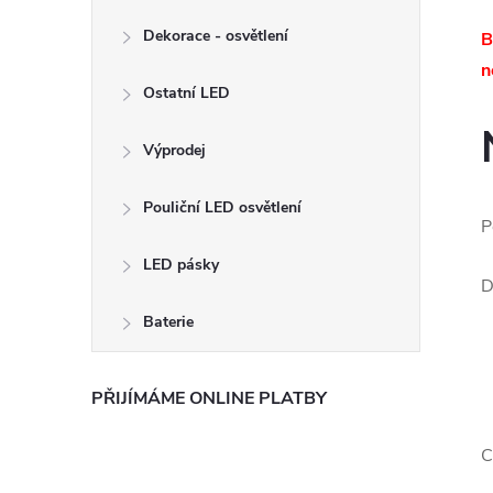
Dekorace - osvětlení
B
n
Ostatní LED
Výprodej
Pouliční LED osvětlení
P
LED pásky
D
Baterie
PŘIJÍMÁME ONLINE PLATBY
C