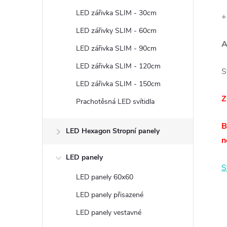
t
LED zářivka SLIM - 30cm
+
r
LED zářivky SLIM - 60cm
A
LED zářivka SLIM - 90cm
a
LED zářivka SLIM - 120cm
S
n
LED zářivka SLIM - 150cm
Z
Prachotěsná LED svítidla
n
B
í
LED Hexagon Stropní panely
n
p
LED panely
S
LED panely 60x60
a
LED panely přisazené
n
LED panely vestavné