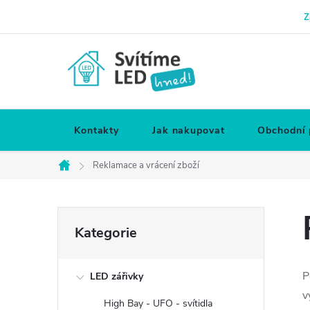
Přejít
Z
na
obsah
Kontakty
Jak nakupovat
Obchodní
Reklamace a vrácení zboží
Domů
P
Přeskočit
Kategorie
kategorie
o
P
LED zářivky
s
v
High Bay - UFO - svítidla