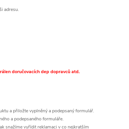
ši adresu.
trálen doručovacích dep dopravců atd.
uktu a přiložte vyplněný a podepsaný formulář.
ěného a podepsaného formuláře.
k snažíme vyřídit reklamaci v co nejkratším