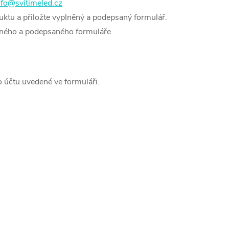
nfo@svitimeled.cz
uktu a přiložte vyplněný a podepsaný formulář.
ěného a podepsaného formuláře.
o účtu uvedené ve formuláři.