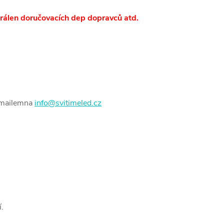
trálen doručovacích dep dopravců atd.
mailem
na
info@svitimeled.cz
.