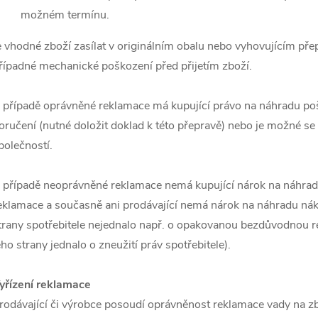
možném termínu.
e vhodné zboží zasílat v originálním obalu nebo vyhovujícím pře
řípadné mechanické poškození před přijetím zboží.
 případě oprávněné reklamace má kupující právo na náhradu po
oručení (nutné doložit doklad k této přepravě) nebo je možné se
polečností.
 případě neoprávněné reklamace nemá kupující nárok na náhrad
eklamace a současně ani prodávající nemá nárok na náhradu nákl
trany spotřebitele nejednalo např. o opakovanou bezdůvodnou rek
eho strany jednalo o zneužití práv spotřebitele).
yřízení reklamace
rodávající či výrobce posoudí oprávněnost reklamace vady na z