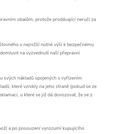
pravním obalům, protože prodávající neručí za
štovného v nejnižší nutné výši k bezpečnému
 domluvit na vyzvednutí naší přepravní
u svých nákladů spojených s vyřízením
adů, které vznikly na jeho straně (pokud se ze
lamaci, u které se již dá dovozovat, že se z
boží a po posouzení vyrozumí kupujícího