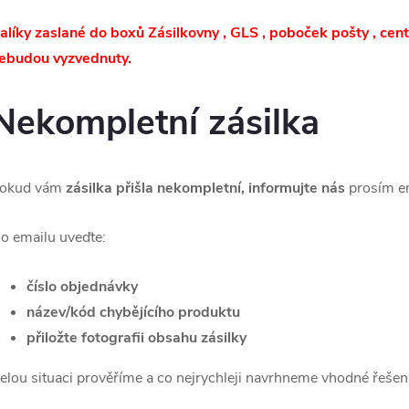
alíky zaslané do boxů Zásilkovny , GLS , poboček pošty , cen
ebudou vyzvednuty.
Nekompletní zásilka
okud vám
zásilka přišla nekompletní, informujte nás
prosím e
o emailu uveďte:
číslo objednávky
název/kód chybějícího produktu
přiložte fotografii obsahu zásilky
elou situaci prověříme a co nejrychleji navrhneme vhodné řešení