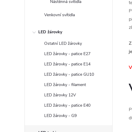
Nástěnná svítidla
t
P
Venkovní svítidla
p
z
LED žárovky
Z
Ostatní LED žárovky
j
LED žárovky - patice E27
LED žárovky - patice E14
V
LED žárovky - patice GU10
LED žárovky - filament
LED žárovky 12V
LED žárovky - patice E40
P
LED žárovky - G9
d