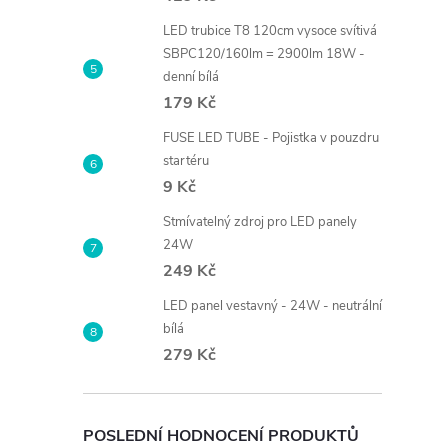
LED trubice T8 120cm vysoce svítivá
SBPC120/160lm = 2900lm 18W -
denní bílá
179 Kč
FUSE LED TUBE - Pojistka v pouzdru
startéru
9 Kč
Stmívatelný zdroj pro LED panely
24W
249 Kč
LED panel vestavný - 24W - neutrální
bílá
279 Kč
POSLEDNÍ HODNOCENÍ PRODUKTŮ