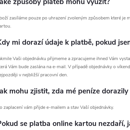
Jaké způsoby plateb mohu využít?
boží zasíláme pouze po uhrazení zvoleným způsobem které je 
artou.
Kdy mi dorazí údaje k platbě, pokud jse
akmile Vaši objednávku přijmeme a zpracujeme ihned Vám vysta
terá Vám bude zaslána na e-mail. V případě objednávky o víkend
ejpozději v nejbližší pracovní den.
Jak mohu zjistit, zda mé peníze dorazily
o zaplacení vám přijde e-mailem a stav Vaší objednávky.
Pokud se platba online kartou nezdaří,