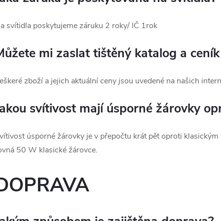
a svítidla poskytujeme záruku 2 roky/ IČ 1rok
Můžete mi zaslat tištěný katalog a cení
eškeré zboží a jejich aktuální ceny jsou uvedené na našich inte
Jakou svítivost mají úsporné žárovky op
vítivost úsporné žárovky je v přepočtu krát pět oproti klasick
ovná 50 W klasické žárovce.
DOPRAVA