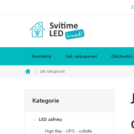
Přejít
Z
na
obsah
Kontakty
Jak nakupovat
Obchodní
Jak nakupovat
Domů
P
Přeskočit
Kategorie
kategorie
o
LED zářivky
s
High Bay - UFO - svítidla