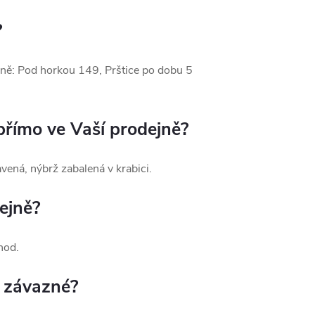
?
ně: Pod horkou 149, Prštice po dobu 5
přímo ve Vaší prodejně?
vená, nýbrž zabalená v krabici.
ejně?
chod.
í závazné?