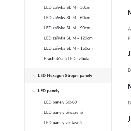
t
LED zářivka SLIM - 30cm
r
LED zářivky SLIM - 60cm
LED zářivka SLIM - 90cm
A
a
p
LED zářivka SLIM - 120cm
n
LED zářivka SLIM - 150cm
Prachotěsná LED svítidla
n
B
í
LED Hexagon Stropní panely
p
LED panely
LED panely 60x60
B
a
LED panely přisazené
n
LED panely vestavné