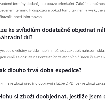
vedené termíny dodání jsou pouze orientační. Záleží na možnost
vedeném termínu k dispozici a pokud tomu tak není a vyskytne s
ákazník ihned informován.
Lze ke svítidlům dodatečně objednat ná
náhradní díl?
ýrobce u většiny svítidel nabízí možnost zakoupit náhradní skla
ejich ceně se dozvíte na kontaktních telefonních číslech či e-mai
Jak dlouho trvá doba expedice?
akmile je zboží předáno dopravní službě DPD, pak je zboží zákaz
Mohu si zboží doobjednat, jestliže jsem 