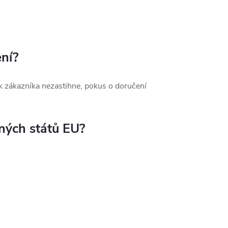
ní?
k zákazníka nezastihne, pokus o doručení
iných států EU?