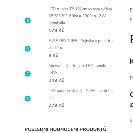
LED trubice T8 120cm vysoce svítivá
P
SBPC120/160lm = 2900lm 18W -
p
denní bílá
179 Kč
FUSE LED TUBE - Pojistka v pouzdru
startéru
9 Kč
Stmívatelný zdroj pro LED panely
24W
P
249 Kč
LED panel vestavný - 24W - neutrální
bílá
279 Kč
J
POSLEDNÍ HODNOCENÍ PRODUKTŮ