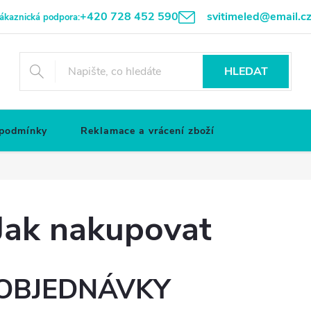
+420 728 452 590
svitimeled@email.c
ákaznická podpora:
HLEDAT
 podmínky
Reklamace a vrácení zboží
Jak nakupovat
OBJEDNÁVKY