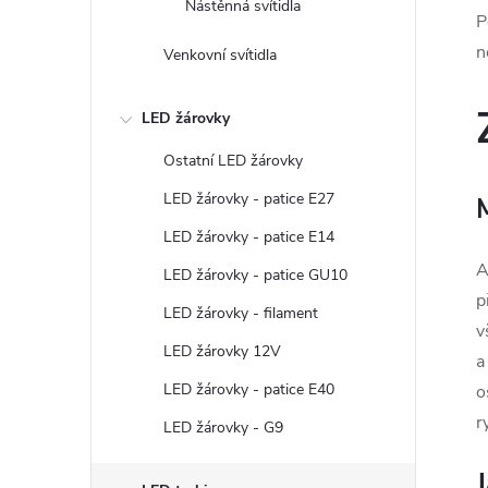
Nástěnná svítidla
P
n
Venkovní svítidla
LED žárovky
Ostatní LED žárovky
LED žárovky - patice E27
LED žárovky - patice E14
A
LED žárovky - patice GU10
p
LED žárovky - filament
v
LED žárovky 12V
a
LED žárovky - patice E40
o
r
LED žárovky - G9