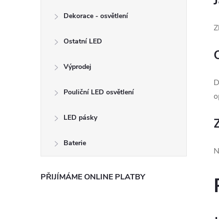
Dekorace - osvětlení
Z
Ostatní LED
Výprodej
D
Pouliční LED osvětlení
o
LED pásky
Baterie
N
PŘIJÍMÁME ONLINE PLATBY