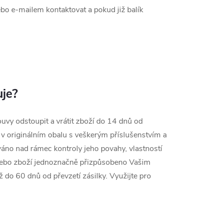
bo e-mailem kontaktovat a pokud již balík
uje?
ouvy odstoupit a vrátit zboží do 14 dnů od
né v originálním obalu s veškerým příslušenstvím a
váno nad rámec kontroly jeho povahy, vlastností
 nebo zboží jednoznačně přizpůsobeno Vašim
 do 60 dnů od převzetí zásilky. Využijte pro