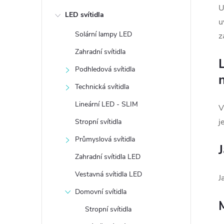
e
U
LED svítidla
u
l
Solární lampy LED
z
Zahradní svítidla
Podhledová svítidla
Technická svítidla
Lineární LED - SLIM
V
j
Stropní svítidla
Průmyslová svítidla
Zahradní svítidla LED
Vestavná svítidla LED
J
Domovní svítidla
Stropní svítidla