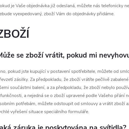
okud je Vaše objednávka již odeslaná, můžete nás telefonicky ne
ebude vyexpedovaný, zboží Vám do objednávky přidáme.
ZBOŽÍ
Může se zboží vrátit, pokud mi nevyhov
no, pokud jste kupující v postavení spotřebitele, můžete od sml
řevzetí zásilky. Za předpokladu, že zboží vrátíte pečlivě zabale
šemi součástmi balení, a za předpokladu, že zboží nebylo použí
 funkčnosti, a nejedná se o zboží upravené podle Vašeho přání
sobním potřebám, můžete odstoupit od smlouvy a vrátit zboží až
ychlé vyřešení situace speciálního formuláře.
Jaká záruka je poskytována na svítidla?