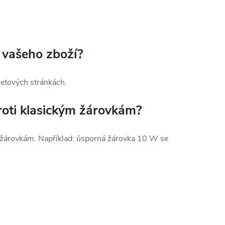
k vašeho zboží?
rnetových stránkách.
roti klasickým žárovkám?
ým žárovkám. Například: úsporná žárovka 10 W se