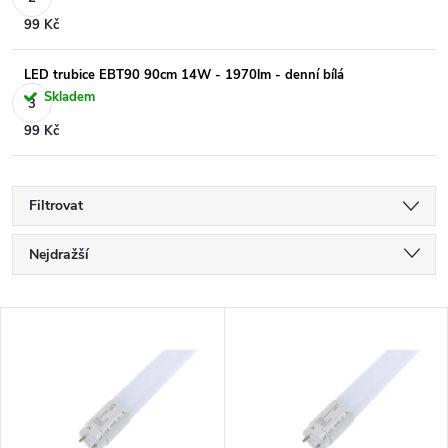
99 Kč
LED trubice EBT90 90cm 14W - 1970lm - denní bílá
Skladem
99 Kč
Filtrovat
Ř
Nejdražší
a
Nejlevnější
V
Nejprodávanější
z
ý
Abecedně
e
p