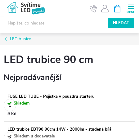
Přejít
NÁKUPNÍ
KOŠÍK
na
obsah
HLEDAT
LED trubice
LED trubice 90 cm
Nejprodávanější
FUSE LED TUBE - Pojistka v pouzdru startéru
Skladem
9 Kč
LED trubice EBT90 90cm 14W - 2000lm - studená bílá
Skladem u dodavatele