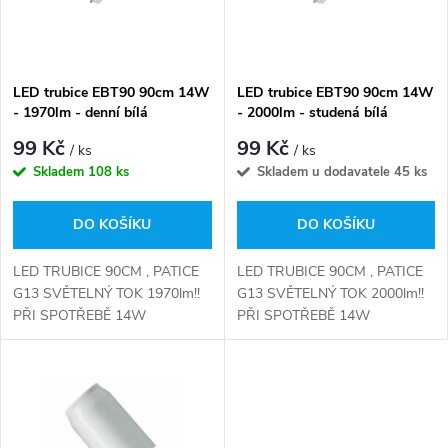
n
i
í
s
p
LED trubice EBT90 90cm 14W
LED trubice EBT90 90cm 14W
- 1970lm - denní bílá
- 2000lm - studená bílá
p
r
99 Kč
99 Kč
/ ks
/ ks
r
Skladem
108 ks
Skladem u dodavatele
45 ks
o
o
DO KOŠÍKU
DO KOŠÍKU
d
d
LED TRUBICE 90CM , PATICE
LED TRUBICE 90CM , PATICE
u
G13 SVĚTELNÝ TOK 1970lm!!
G13 SVĚTELNÝ TOK 2000lm!!
PŘI SPOTŘEBĚ 14W
PŘI SPOTŘEBĚ 14W
u
TRUBICE JE MOŽNÉ POUŽÍT
TRUBICE JE MOŽNÉ POUŽÍT
k
DO TĚELES S MAGNETICKÝM
DO TĚELES S MAGNETICKÝM
k
PŘEDŘADNÍKEM VÝMĚNOU
PŘEDŘADNÍKEM VÝMĚNOU
t
KUS ZA KUS STARTÉR NENÍ...
KUS ZA KUS STARTÉR NENÍ...
t