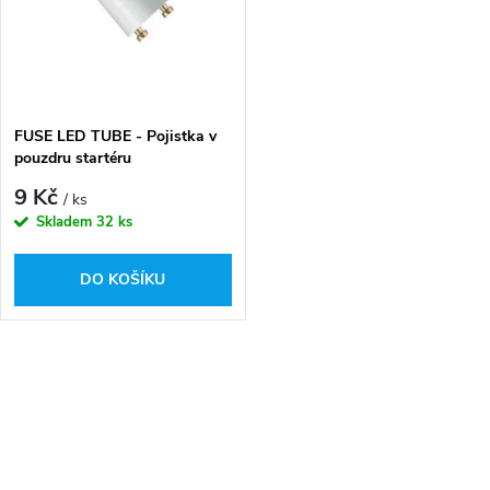
ů
ů
FUSE LED TUBE - Pojistka v
pouzdru startéru
9 Kč
/ ks
Skladem
32 ks
DO KOŠÍKU
O
v
l