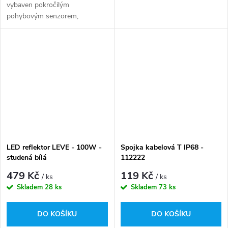
vybaven pokročilým
pohybovým senzorem,
který automaticky zapne
světlo po detekci pohybu v
dosahu jeho provozu.
LED reflektor LEVE - 100W -
Spojka kabelová T IP68 -
studená bílá
112222
479 Kč
119 Kč
/ ks
/ ks
Skladem
28 ks
Skladem
73 ks
DO KOŠÍKU
DO KOŠÍKU