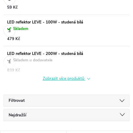
59 Kč
LED reflektor LEVE - 100W - studená bílá
Skladem
479 Kč
LED reflektor LEVE - 200W - studená bílá
Skladem u dodavatele
839 Kč
Zobrazit více produktů
Filtrovat
Ř
Nejdražší
a
Nejlevnější