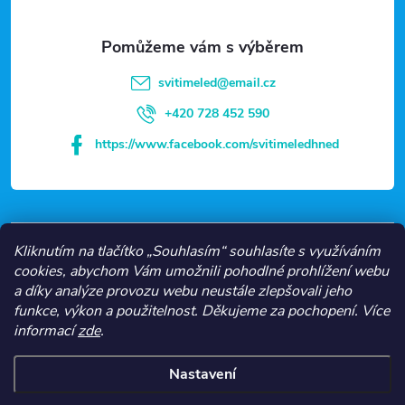
c
a
í
t
p
svitimeled
@
email.cz
r
í
+420 728 452 590
v
https://www.facebook.com/svitimeledhned
k
y
v
VŠE O NÁKUPU
Kliknutím na tlačítko „Souhlasím“ souhlasíte s využíváním
cookies, abychom Vám umožnili pohodlné prohlížení webu
ý
a díky analýze provozu webu neustále zlepšovali jeho
NEJČASTĚJŠÍ KATEGORIE
funkce, výkon a použitelnost.
Děkujeme za pochopení.
Více
p
informací
zde
.
O NÁS
i
Nastavení
s