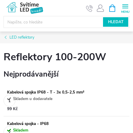
Přejít
NÁKUPNÍ
KOŠÍK
na
obsah
HLEDAT
LED reflektory
Reflektory 100-200W
Nejprodávanější
Kabelová spojka IP68 - T - 3x 0,5-2,5 mm²
Skladem u dodavatele
99 Kč
Kabelová spojka - IP68
Skladem