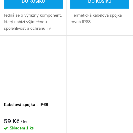
DO KOŠÍKU
DO KOŠÍKU
Jedná se o výrazný komponent,
Hermetická kabelová spojka
který nabízí výjimečnou
rovná IP68
spolehlivost a ochranu i v
nejnáročnějších pracovních
prostředích, a to vysoké třídě
těsnosti IP68.
Kabelová spojka - IP68
59 Kč
/ ks
Skladem
1 ks