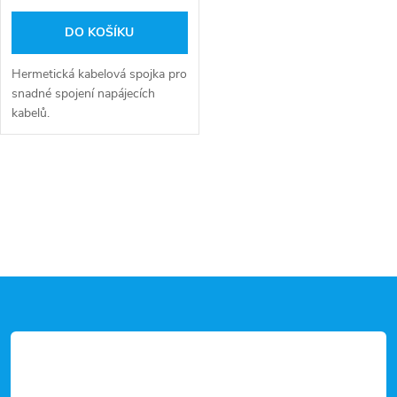
DO KOŠÍKU
Hermetická kabelová spojka pro
snadné spojení napájecích
kabelů.
O
v
l
Z
á
d
á
a
p