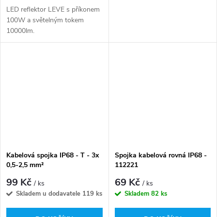
LED reflektor LEVE s příkonem
100W a světelným tokem
10000lm.
Kabelová spojka IP68 - T - 3x
Spojka kabelová rovná IP68 -
0,5-2,5 mm²
112221
99 Kč
69 Kč
/ ks
/ ks
Skladem u dodavatele
119 ks
Skladem
82 ks