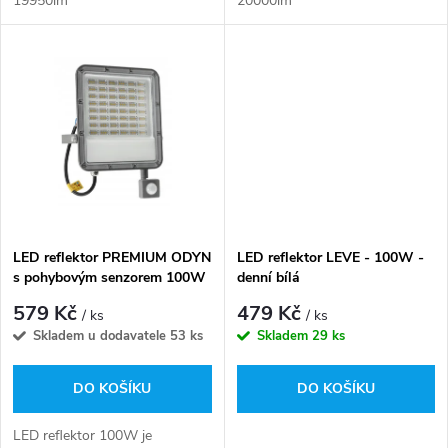
19950lm
20000lm
u
k
k
t
t
ů
ů
LED reflektor PREMIUM ODYN
LED reflektor LEVE - 100W -
s pohybovým senzorem 100W
denní bílá
- 9000lm - denní bílá
579 Kč
479 Kč
/ ks
/ ks
Skladem u dodavatele
53 ks
Skladem
29 ks
DO KOŠÍKU
DO KOŠÍKU
LED reflektor 100W je