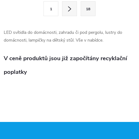
l
S
1
18
t
á
r
d
á
LED svítidla do domácnosti, zahradu či pod pergolu, lustry do
a
n
domácnosti, lampičky na dětský stůl. Vše v nabídce.
k
c
o
V ceně produktů jsou již započítány recyklační
í
v
poplatky
á
p
n
r
í
v
k
Z
y