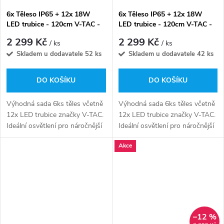
6x Těleso IP65 + 12x 18W
6x Těleso IP65 + 12x 18W
LED trubice - 120cm V-TAC -
LED trubice - 120cm V-TAC -
denní bílá
studená bílá
2 299 Kč
2 299 Kč
/ ks
/ ks
Skladem u dodavatele
52 ks
Skladem u dodavatele
42 ks
DO KOŠÍKU
DO KOŠÍKU
Výhodná sada 6ks těles včetně
Výhodná sada 6ks těles včetně
12x LED trubice značky V-TAC.
12x LED trubice značky V-TAC.
Ideální osvětlení pro náročnější
Ideální osvětlení pro náročnější
podmínky za výhodnou cenu.
podmínky za výhodnou cenu.
Akce
–12 %