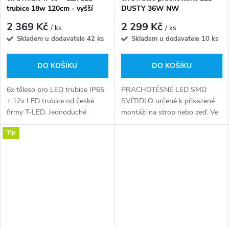
trubice 18w 120cm - vyšší
DUSTY 36W NW
svítivost - 2x2500lm -studená
3800/4500lm - denní bílá
2 369 Kč
2 299 Kč
/ ks
/ ks
bílá
Skladem u dodavatele
42 ks
Skladem u dodavatele
10 ks
DO KOŠÍKU
DO KOŠÍKU
6x těleso pro LED trubice IP65
PRACHOTĚSNÉ LED SMD
+ 12x LED trubice od české
SVÍTIDLO určené k přisazené
firmy T-LED. Jednoduché
montáži na strop nebo zeď. Ve
sestavení tělesa dle zručnosti
svítidle jsou průchozí vodiče L a
Tip
za do 5min, dle návodu.
N, které umožňují průběžné
zapojení většího počtu svítidel...