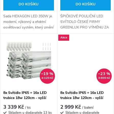
o
o
DO KOŠÍKU
DO KOŠÍKU
d
d
Sada HEXAGON LED 350W je
ŠPIČKOVÉ POULIČNÍ LED
u
moderní, výkonný a efektní
SVÍTIDLO ČESKÉ FIRMY
osvětlovací systém, který změní
GREENLUX PRO VÝMĚNU ZA
u
každý prostor, dodá mu
SODÍKOVÉ SVÍTÍDLO 1:1
k
Akce
profesionální vzhled a zajistí
PRO IDEÁLNÍ OCHRANU
k
vynikající viditelnost....
PRODUKTU DOPORUČUJEME
t
DOOBJEDNAT PŘEPĚTOVOU
t
OCHRANU NA 10kV
ů
ů
–19 %
–23 %
4 129 Kč
3 899 Kč
8x Svítidlo IP65 + 16x LED
8x Svítidlo IP65 + 16x LED
trubice 18w 120cm - vyšší
trubice 18w 120cm - vyšší
svítivost - 2x2440lm - denní
svítivost - 2x2500lm - denní
3 339 Kč
2 999 Kč
/ ks
/ balení
bílá
bílá
Skladem u dodavatele
13 ks
Skladem u dodavatele