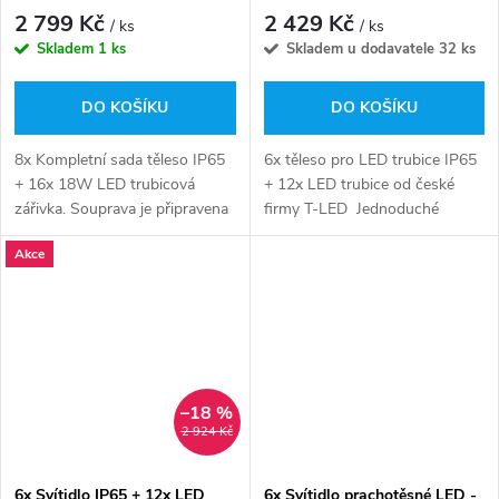
bílá
svítivost - 2x2500lm - denní
2 799 Kč
2 429 Kč
/ ks
/ ks
bílá
Skladem
1 ks
Skladem u dodavatele
32 ks
DO KOŠÍKU
DO KOŠÍKU
8x Kompletní sada těleso IP65
6x těleso pro LED trubice IP65
+ 16x 18W LED trubicová
+ 12x LED trubice od české
zářivka. Souprava je připravena
firmy T-LED Jednoduché
k použití bez dalších úprav
sestavení tělesa dle zručnosti
Akce
nebo dodatečných nákladů.
za do 5min, dle návodu.
Stačí pouze připojit zářivku do...
–18 %
2 924 Kč
6x Svítidlo IP65 + 12x LED
6x Svítidlo prachotěsné LED -