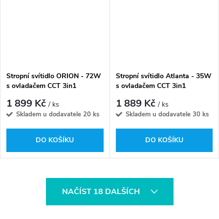
Stropní svítidlo ORION - 72W
Stropní svítidlo Atlanta - 35W
s ovladačem CCT 3in1
s ovladačem CCT 3in1
1 899 Kč
1 889 Kč
/ ks
/ ks
Skladem u dodavatele
20 ks
Skladem u dodavatele
30 ks
DO KOŠÍKU
DO KOŠÍKU
O
NAČÍST 18 DALŠÍCH
v