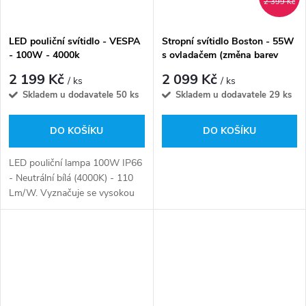
2 399 Kč
LED pouliční svítidlo - VESPA
Stropní svítidlo Boston - 55W
- 100W - 4000k
s ovladačem (změna barev
3v1)
2 199 Kč
2 099 Kč
/ ks
/ ks
Skladem u dodavatele
50 ks
Skladem u dodavatele
29 ks
DO KOŠÍKU
DO KOŠÍKU
LED pouliční lampa 100W IP66
- Neutrální bílá (4000K) - 110
Lm/W. Vyznačuje se vysokou
kvalitou zpracování a moderním
designem. Je vyrobena z vysoce
kvalitních materiálů, které...