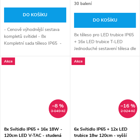
30 balení
DO KOŠÍKU
DO KOŠÍKU
- Cenově výhodnější sestava
8x těleso pro LED trubice IP65
kompletů svítidel - 8x
+ 16x LED trubice T-LED
Kompletní sada těleso IP65 -
Jednoduché sestavení tělesa dle
16x 18W kvalitní LED trubicová
zručnosti za do 5min, dle
zářivka s vyšší svítivostí od
Akce
Akce
návodu.
České firmy...
–8 %
–16 %
3 049 Kč
2 924 Kč
8x Svítidlo IP65 + 16x 18W -
6x Svítidlo IP65 + 12x LED
120cm LED V-TAC - studená
trubice 18w 120cm - vyšší