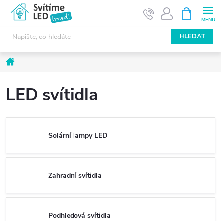
Přejít
NÁKUPNÍ
KOŠÍK
na
obsah
HLEDAT
Domů
LED svítidla
Solární lampy LED
Zahradní svítidla
Podhledová svítidla