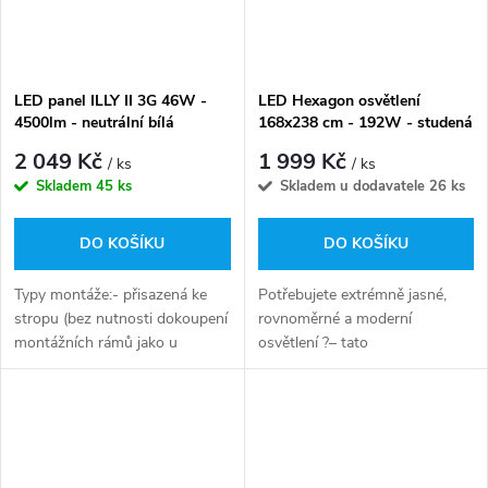
LED panel ILLY II 3G 46W -
LED Hexagon osvětlení
4500lm - neutrální bílá
168x238 cm - 192W - studená
bílá
2 049 Kč
1 999 Kč
/ ks
/ ks
Skladem
45 ks
Skladem u dodavatele
26 ks
DO KOŠÍKU
DO KOŠÍKU
Typy montáže:- přisazená ke
Potřebujete extrémně jasné,
stropu (bez nutnosti dokoupení
rovnoměrné a moderní
montážních rámů jako u
osvětlení ?– tato
klasických LED panelů) Při
sada HEXAGON LED 5S
dokoupení
192W byla navržena právě pro
příslušenství GXPS139 je
vás. Ideální pro detailingová
možné svítidlo...
studia,...