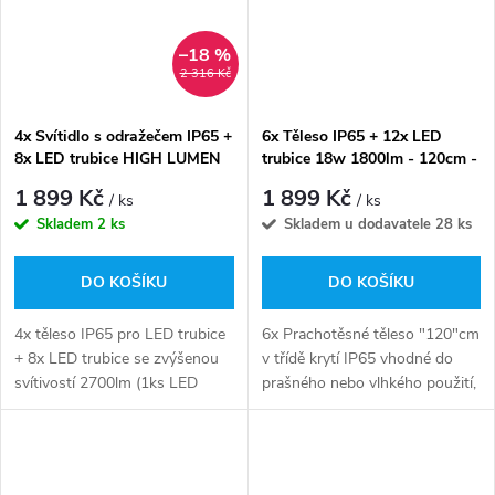
–18 %
2 316 Kč
4x Svítidlo s odražečem IP65 +
6x Těleso IP65 + 12x LED
8x LED trubice HIGH LUMEN
trubice 18w 1800lm - 120cm -
18w 2700lm - studená bílá
studená bílá
1 899 Kč
1 899 Kč
/ ks
/ ks
Skladem
2 ks
Skladem u dodavatele
28 ks
DO KOŠÍKU
DO KOŠÍKU
4x těleso IP65 pro LED trubice
6x Prachotěsné těleso "120"cm
+ 8x LED trubice se zvýšenou
v třídě krytí IP65 vhodné do
svítivostí 2700lm (1ks LED
prašného nebo vlhkého použití,
trubice)
v ceně setu 12x LED
trubice ideální volba do garáží,
dílen, stoláren a všude tam...