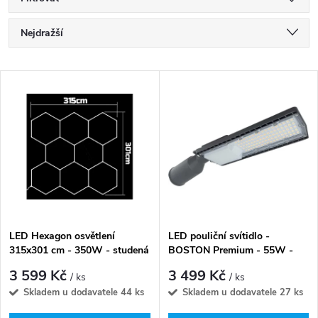
Ř
Nejdražší
a
Nejlevnější
V
Nejprodávanější
z
ý
Abecedně
e
p
n
i
í
s
p
LED Hexagon osvětlení
LED pouliční svítidlo -
315x301 cm - 350W - studená
BOSTON Premium - 55W -
p
bílá
7700lm
r
3 599 Kč
3 499 Kč
/ ks
/ ks
r
Skladem u dodavatele
44 ks
Skladem u dodavatele
27 ks