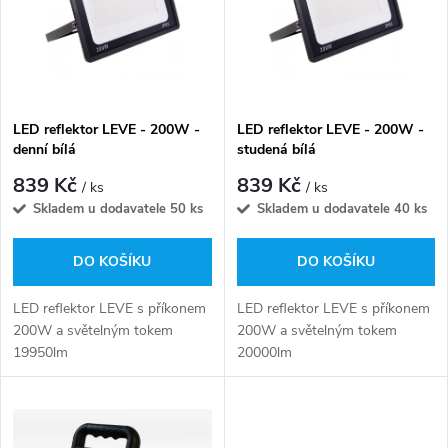
p
n
i
í
s
p
LED reflektor LEVE - 200W -
LED reflektor LEVE - 200W -
denní bílá
studená bílá
p
r
839 Kč
839 Kč
/ ks
/ ks
r
Skladem u dodavatele
50 ks
Skladem u dodavatele
40 ks
o
o
DO KOŠÍKU
DO KOŠÍKU
d
d
LED reflektor LEVE s příkonem
LED reflektor LEVE s příkonem
u
200W a světelným tokem
200W a světelným tokem
19950lm
20000lm
u
k
k
t