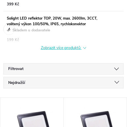
399 Kč
Solight LED reflektor TOP, 20W, max. 2600lm, 3CCT,
volitený výkon 100/50%, IP65, rychlokonektor
Skladem u dodavatele
199 Kč
Zobrazit více produktů
Filtrovat
Ř
Nejdražší
a
Nejlevnější
V
Nejprodávanější
z
ý
Abecedně
e