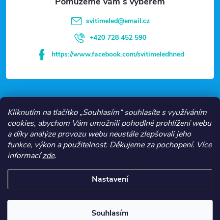
s
t
svitimeled
@
email.cz
u
í
+420 728 452 590
https://www.facebook.com/svitimeledhned
VŠE O NÁKUPU
Kliknutím na tlačítko „Souhlasím“ souhlasíte s využíváním
cookies, abychom Vám umožnili pohodlné prohlížení webu
a díky analýze provozu webu neustále zlepšovali jeho
NEJČASTĚJŠÍ KATEGORIE
funkce, výkon a použitelnost.
Děkujeme za pochopení.
Více
informací
zde
.
O NÁS
Nastavení
Copyright 2026
Svítíme LED
. Všechna práva vyhrazena.
Souhlasím