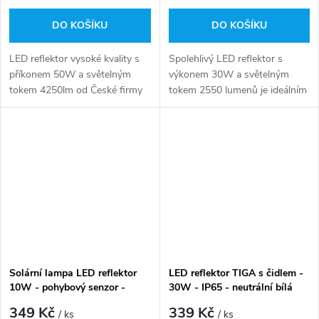
DO KOŠÍKU
DO KOŠÍKU
LED reflektor vysoké kvality s
Spolehlivý LED reflektor s
příkonem 50W a světelným
výkonem 30W a světelným
tokem 4250lm od České firmy
tokem 2550 lumenů je ideálním
GREENLUX
řešením pro automatické
osvětlení venkovních prostor.
Solární lampa LED reflektor
LED reflektor TIGA s čidlem -
10W - pohybový senzor -
30W - IP65 - neutrální bílá
denní bílá
349 Kč
339 Kč
/ ks
/ ks