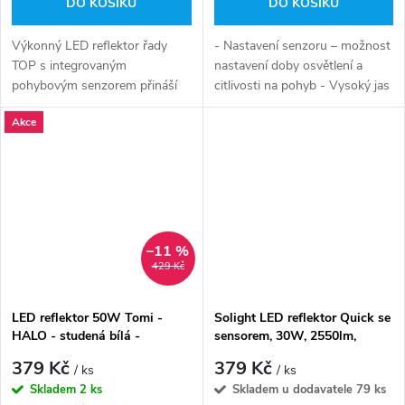
DO KOŠÍKU
DO KOŠÍKU
Výkonný LED reflektor řady
- Nastavení senzoru – možnost
TOP s integrovaným
nastavení doby osvětlení a
pohybovým senzorem přináší
citlivosti na pohyb - Vysoký jas
maximální pohodlí a efektivitu
– 2700 lm pro efektivní
Akce
pro venkovní osvětlení.
osvětlení prostoru - Odolnost
proti...
–11 %
429 Kč
LED reflektor 50W Tomi -
Solight LED reflektor Quick se
HALO - studená bílá -
sensorem, 30W, 2550lm,
GXLR013
4000K, IP44, černý
379 Kč
379 Kč
/ ks
/ ks
Skladem
2 ks
Skladem u dodavatele
79 ks