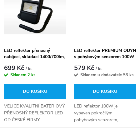
t
ů
ů
LED reflektor přenosný
LED reflektor PREMIUM ODYN
nabíjecí, skládací 1400/700lm,
s pohybovým senzorem 100W
20W - denní bílá
- 9000lm - denní bílá
699 Kč
579 Kč
/ ks
/ ks
Skladem
2 ks
Skladem u dodavatele
53 ks
DO KOŠÍKU
DO KOŠÍKU
VELICE KVALITNÍ BATERIOVÝ
LED reflektor 100W je
PŘENOSNÝ REFLEKTOR LED
vybaven pokročilým
OD ČESKÉ FIRMY
pohybovým senzorem,
GREENLUXtěleso svítidla:
který automaticky zapne
lakovaný hliníkdifuzor: tvrzené
světlo po detekci pohybu v