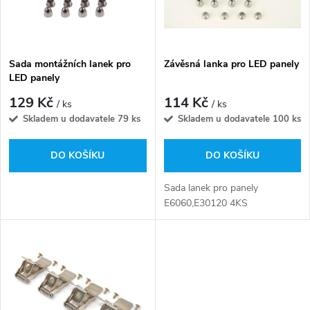
n
i
í
s
p
Sada montážních lanek pro
Závěsná lanka pro LED panely
LED panely
p
r
129 Kč
114 Kč
/ ks
/ ks
r
Skladem u dodavatele
79 ks
Skladem u dodavatele
100 ks
o
o
DO KOŠÍKU
DO KOŠÍKU
d
d
Sada lanek pro panely
u
E6060,E30120 4KS
u
k
k
t
t