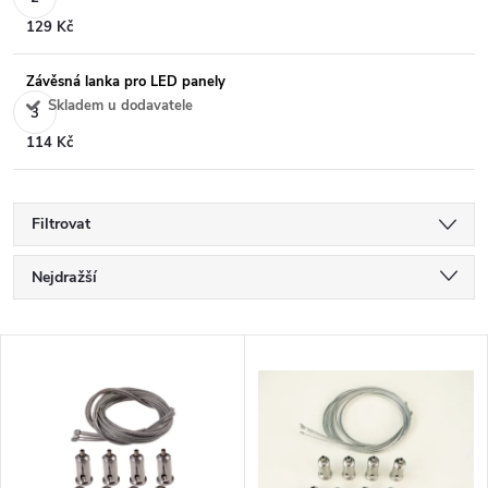
129 Kč
Závěsná lanka pro LED panely
Skladem u dodavatele
114 Kč
Filtrovat
Ř
Nejdražší
a
Nejlevnější
V
Nejprodávanější
z
ý
Abecedně
e
p