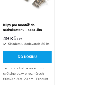
ů
ů
Klipy pro montáž do
sádrokartonu - sada 4ks
49 Kč
/ ks
Skladem u dodavatele
80 ks
DO KOŠÍKU
Tento produkt je určen pro
světelné boxy o rozměrech
60x60 a 30x120 cm. Produkt
je vyroben z vysoce kvalitních
materiálů, které zajišťují
odolnost a odolnost vůči
O
různým...