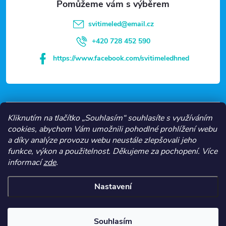
t
svitimeled
@
email.cz
í
+420 728 452 590
https://www.facebook.com/svitimeledhned
VŠE O NÁKUPU
Kliknutím na tlačítko „Souhlasím“ souhlasíte s využíváním
cookies, abychom Vám umožnili pohodlné prohlížení webu
a díky analýze provozu webu neustále zlepšovali jeho
NEJČASTĚJŠÍ KATEGORIE
funkce, výkon a použitelnost.
Děkujeme za pochopení.
Více
informací
zde
.
O NÁS
Nastavení
Copyright 2026
Svítíme LED
. Všechna práva vyhrazena.
Souhlasím