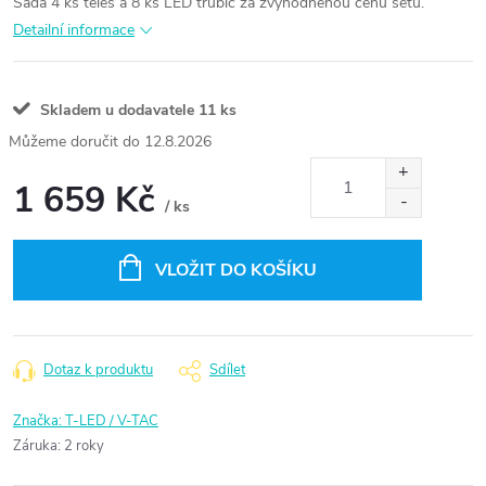
Sada 4 ks těles a 8 ks LED trubic za zvýhodněnou cenu setu.
Detailní informace
Skladem u dodavatele
11 ks
12.8.2026
1 659 Kč
/ ks
Měrná
cena:
VLOŽIT DO KOŠÍKU
Dotaz k produktu
Sdílet
Značka:
T-LED / V-TAC
Záruka
:
2 roky