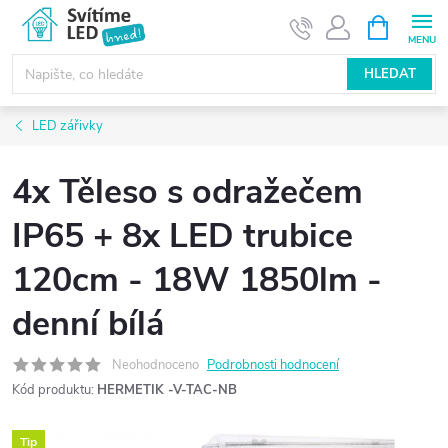
Přejít
NÁKUPNÍ
KOŠÍK
na
obsah
HLEDAT
LED zářivky
4x Těleso s odražečem
IP65 + 8x LED trubice
120cm - 18W 1850lm -
denní bílá
Neohodnoceno
Podrobnosti hodnocení
Kód produktu:
HERMETIK -V-TAC-NB
Tip