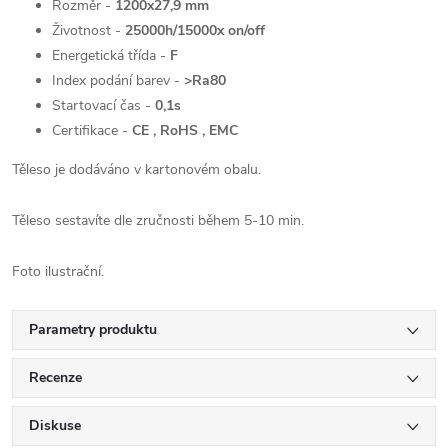
Rozměr -
1200x27,9 mm
Životnost -
25000h/15000x on/off
Energetická třída -
F
Index podání barev -
>Ra80
Startovací čas -
0,1s
Certifikace -
CE , RoHS , EMC
Těleso je dodáváno v kartonovém obalu.
Těleso sestavíte dle zručnosti během 5-10 min.
Foto ilustrační.
Parametry produktu
Recenze
Diskuse