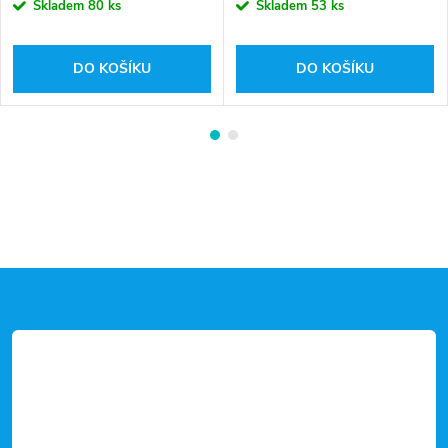
Skladem
80 ks
Skladem
53 ks
DO KOŠÍKU
DO KOŠÍKU
Z
á
p
a