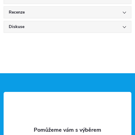
Recenze
Diskuse
Z
á
p
a