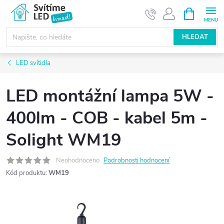
Přejít
NÁKUPNÍ
KOŠÍK
na
obsah
HLEDAT
LED svítidla
LED montážní lampa 5W -
400lm - COB - kabel 5m -
Solight WM19
Neohodnoceno
Podrobnosti hodnocení
Kód produktu:
WM19