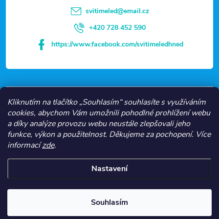
t
svitimeled
@
email.cz
í
+420 728 452 590
https://www.facebook.com/svitimeledhned
VŠE O NÁKUPU
Kliknutím na tlačítko „Souhlasím“ souhlasíte s využíváním
cookies, abychom Vám umožnili pohodlné prohlížení webu
a díky analýze provozu webu neustále zlepšovali jeho
NEJČASTĚJŠÍ KATEGORIE
funkce, výkon a použitelnost.
Děkujeme za pochopení.
Více
informací
zde
.
O NÁS
Nastavení
Copyright 2026
Svítíme LED
. Všechna práva vyhrazena.
Souhlasím
Vytvořil Shoptet