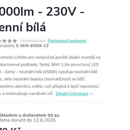
000lm - 230V -
enní bílá
Neohodnoceno
Podrobnosti hodnocení
produktu:
S-36W-4500K-CZ
omické svítidlo pro nenáročné použití ideální montáž na
okartonové podhledy.
Tenký 36W 1,2m povrchový LED
 - černý - neutrální bílá (4500K) vyzařuje neutrální bílé
o. Jeho neutrální teplota chromatičnosti se blíží
ozenému dennímu světlu, což přispívá k lepší reprodukci
v a minimalizuje namáhání očí.
Detailní informace
kladem u dodavatele
95 ks
12.8.2026