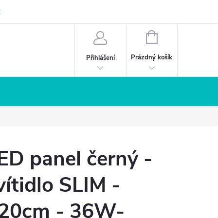
z
NÁKUPNÍ
KOŠÍK
Prázdný košík
Přihlášení
ED panel černý -
vítidlo SLIM -
20cm - 36W-