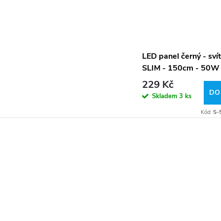
LED panel černý - svít
SLIM - 150cm - 50W 
4700lm - 230V - denn
229 Kč
DO
Skladem
3 ks
Kód:
S-