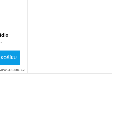
idlo
-
í bílá
 KOŠÍKU
50W-4500K-CZ