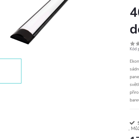
4
d
Kód 
Ekon
sádr
panel
světl
přir
bare
S