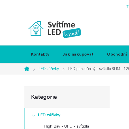
Přejít
Z
na
obsah
Kontakty
Jak nakupovat
Obchodní
LED zářivky
LED panel černý - svítidlo SLIM - 
Domů
P
Přeskočit
Kategorie
kategorie
o
LED zářivky
s
High Bay - UFO - svítidla