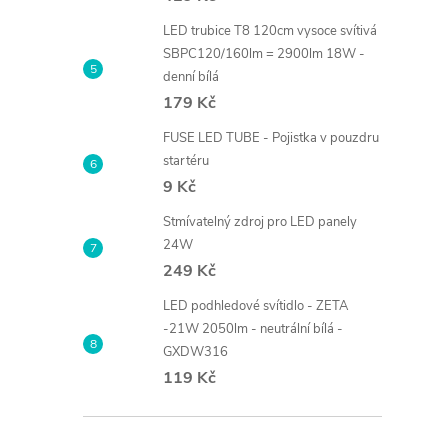
LED trubice T8 120cm vysoce svítivá
SBPC120/160lm = 2900lm 18W -
denní bílá
179 Kč
FUSE LED TUBE - Pojistka v pouzdru
startéru
9 Kč
Stmívatelný zdroj pro LED panely
24W
249 Kč
LED podhledové svítidlo - ZETA
-21W 2050lm - neutrální bílá -
GXDW316
119 Kč