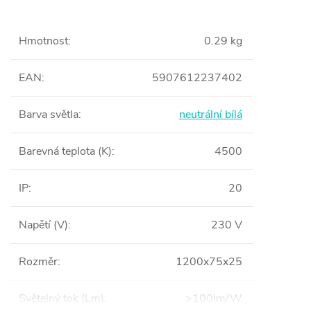
Hmotnost
:
0.29 kg
EAN
:
5907612237402
Barva světla
:
neutrální bílá
Barevná teplota (K)
:
4500
IP
:
20
Napětí (V)
:
230 V
Rozměr
:
1200x75x25
Světelný tok (Lm)
:
>100lm/W