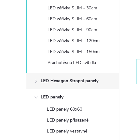
t
LED zářivka SLIM - 30cm
r
LED zářivky SLIM - 60cm
LED zářivka SLIM - 90cm
a
LED zářivka SLIM - 120cm
n
LED zářivka SLIM - 150cm
Prachotěsná LED svítidla
n
í
LED Hexagon Stropní panely
p
LED panely
LED panely 60x60
a
LED panely přisazené
n
LED panely vestavné