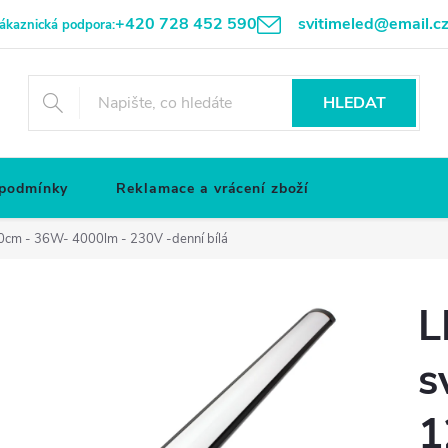
+420 728 452 590
svitimeled@email.c
ákaznická podpora:
HLEDAT
 podmínky
Reklamace a vrácení zboží
120cm - 36W- 4000lm - 230V -denní bílá
L
s
1