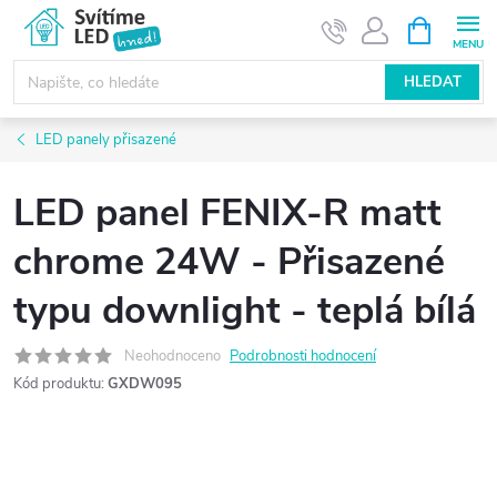
Přejít
NÁKUPNÍ
KOŠÍK
na
obsah
HLEDAT
LED panely přisazené
LED panel FENIX-R matt
chrome 24W - Přisazené
typu downlight - teplá bílá
Neohodnoceno
Podrobnosti hodnocení
Kód produktu:
GXDW095