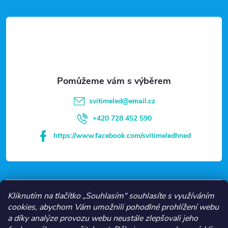
á
p
a
t
svitimeled
@
email.cz
í
+420 728 452 590
https://www.facebook.com/svitimeledhned
VŠE O NÁKUPU
Kliknutím na tlačítko „Souhlasím“ souhlasíte s využíváním
cookies, abychom Vám umožnili pohodlné prohlížení webu
a díky analýze provozu webu neustále zlepšovali jeho
NEJČASTĚJŠÍ KATEGORIE