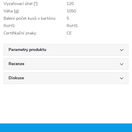
Vyzařovací úhel [°]:
120
Váha [g]:
1050
Balení-počet kusů v kartónu:
5
RoHS:
RoHS
Certifikační znaky:
CE
Parametry produktu
Recenze
Diskuse
Z