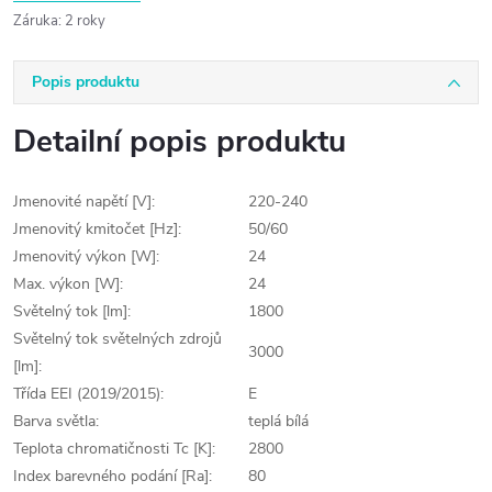
Záruka
:
2 roky
Popis produktu
Detailní popis produktu
Jmenovité napětí [V]:
220-240
Jmenovitý kmitočet [Hz]:
50/60
Jmenovitý výkon [W]:
24
Max. výkon [W]:
24
Světelný tok [lm]:
1800
Světelný tok světelných zdrojů
3000
[lm]:
Třída EEI (2019/2015):
E
Barva světla:
teplá bílá
Teplota chromatičnosti Tc [K]:
2800
Index barevného podání [Ra]:
80