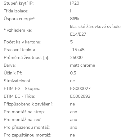
Stupeň krytí IP:
IP20
Třída izolace:
II
Úspora energie*:
86%
klasické žárovkové svítidlo
* vzhledem ke:
E14/E27
Počet ks v kartonu:
5
Pracovní teplota:
-15+45
Průměrná životnost [h]:
25000
Barva:
matt chrome
Účiník Pf:
0,5
Stmívatelnost:
ne
ETIM EG - Skupina:
EG000027
ETIM EC - Třída:
EC002892
Přizpůsobeno k zavěšení:
ne
Pro montáž na strop:
ano
Pro montáž na zeď:
ano
Pro přisazenou montáž:
ano
Pro zapuštěnou montáž:
ne