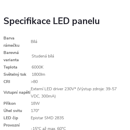
Specifikace LED panelu
Barva
Bílá
rámečku
Barevná
Studená bílá
varianta
Teplota
6000K
Světelný tok
1800lm
CRI
>80
Externí LED driver 230V* (Výstup zdroje: 39-57
Vstupní napětí
VDC, 300mA)
Příkon
18W
Úhel svitu
170°
LED čip
Epistar SMD 2835
Provozní
-15°C až max. 60°C