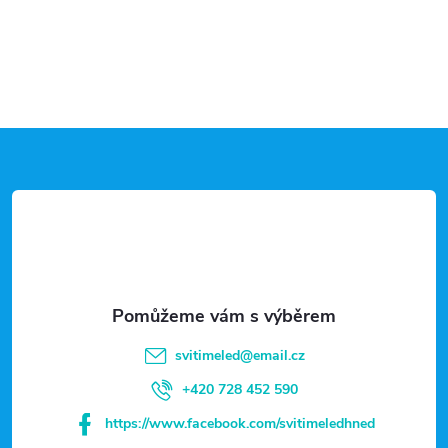
Z
á
p
a
t
svitimeled
@
email.cz
í
+420 728 452 590
https://www.facebook.com/svitimeledhned