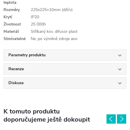
teplota
Rozměry
225x225×10mm (d/š/v)
Krytí
IP20
Životnost
25 000h
Materiál
Stříkaný kov, difusor plast
Stmívatelné
Ne, po výměně zdroje ano
Parametry produktu
Recenze
Diskuse
K tomuto produktu
doporučujeme ještě dokoupit