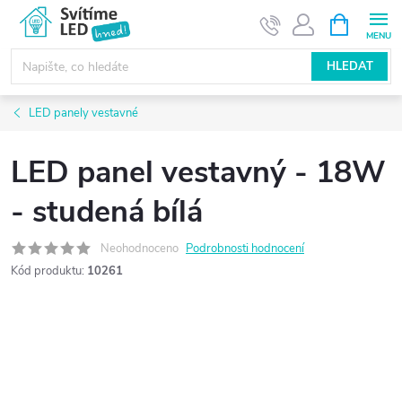
Přejít
NÁKUPNÍ
KOŠÍK
na
obsah
HLEDAT
LED panely vestavné
LED panel vestavný - 18W
- studená bílá
Neohodnoceno
Podrobnosti hodnocení
Kód produktu:
10261