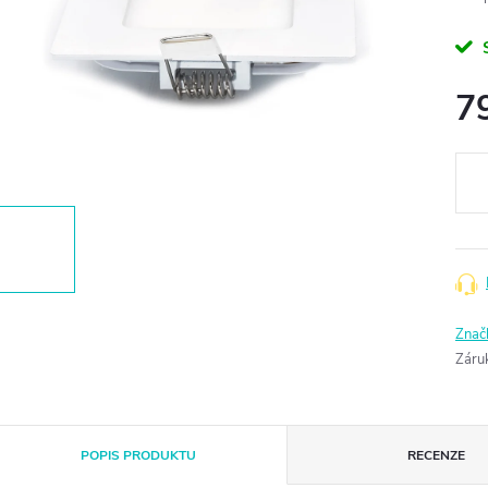
7
Měr
cena
Znač
Záru
POPIS PRODUKTU
RECENZE