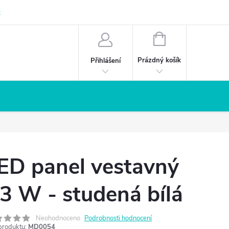
z
NÁKUPNÍ
KOŠÍK
Prázdný košík
Přihlášení
ED panel vestavný
 3 W - studená bílá
Neohodnoceno
Podrobnosti hodnocení
produktu:
MD0054