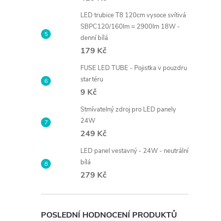
LED trubice T8 120cm vysoce svítivá
SBPC120/160lm = 2900lm 18W -
denní bílá
179 Kč
FUSE LED TUBE - Pojistka v pouzdru
startéru
9 Kč
Stmívatelný zdroj pro LED panely
24W
249 Kč
LED panel vestavný - 24W - neutrální
bílá
279 Kč
POSLEDNÍ HODNOCENÍ PRODUKTŮ