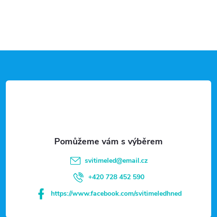
Z
á
p
a
t
svitimeled
@
email.cz
í
+420 728 452 590
https://www.facebook.com/svitimeledhned