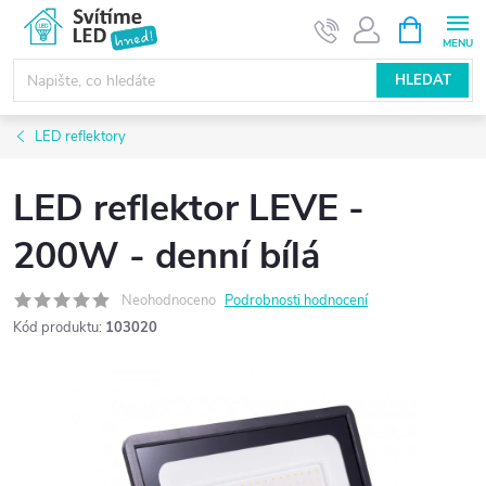
Přejít
NÁKUPNÍ
KOŠÍK
na
obsah
HLEDAT
LED reflektory
LED reflektor LEVE -
200W - denní bílá
Neohodnoceno
Podrobnosti hodnocení
Kód produktu:
103020