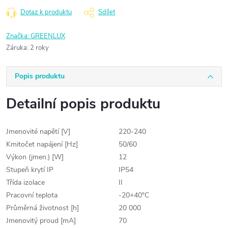
Dotaz k produktu
Sdílet
Značka:
GREENLUX
Záruka
:
2 roky
Popis produktu
Detailní popis produktu
Jmenovité napětí [V]
220-240
Kmitočet napájení [Hz]
50/60
Výkon (jmen.) [W]
12
Stupeň krytí IP
IP54
Třída izolace
II
Pracovní teplota
-20+40°C
Průměrná životnost [h]
20 000
Jmenovitý proud [mA]
70