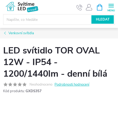
Přejít
NÁKUPNÍ
KOŠÍK
na
obsah
HLEDAT
Venkovní svítidla
LED svítidlo TOR OVAL
12W - IP54 -
1200/1440lm - denní bílá
Neohodnoceno
Podrobnosti hodnocení
Kód produktu:
GXDS357