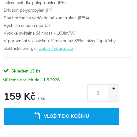
Těleso svítidla: polypropylen (PP)
Difuzor: polypropylen (PP)
Prachotěsná a voděodolná konstrukce (IP54).
Rychlá a snadná montáž.
Vysoká světelná účinnost - 100lm/W
V porovnání s klasickou žárovkou až 89% snížení spotřeby
elektrické energie.
Detailní informace
Skladem
13 ks
11.8.2026
159 Kč
/ ks
Měrná
cena:
VLOŽIT DO KOŠÍKU