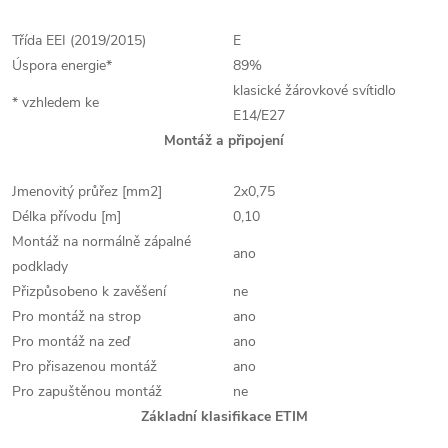
Třída EEI (2019/2015)
E
Úspora energie*
89%
klasické žárovkové svítidlo
* vzhledem ke
E14/E27
Montáž a připojení
Jmenovitý průřez [mm2]
2x0,75
Délka přívodu [m]
0,10
Montáž na normálně zápalné
ano
podklady
Přizpůsobeno k zavěšení
ne
Pro montáž na strop
ano
Pro montáž na zeď
ano
Pro přisazenou montáž
ano
Pro zapuštěnou montáž
ne
Základní klasifikace ETIM