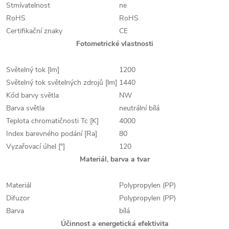
Stmívatelnost
ne
RoHS
RoHS
Certifikační znaky
CE
Fotometrické vlastnosti
Světelný tok [lm]
1200
Světelný tok světelných zdrojů [lm]
1440
Kód barvy světla
NW
Barva světla
neutrální bílá
Teplota chromatičnosti Tc [K]
4000
Index barevného podání [Ra]
80
Vyzařovací úhel [°]
120
Materiál, barva a tvar
Materiál
Polypropylen (PP)
Difuzor
Polypropylen (PP)
Barva
bílá
Účinnost a energetická efektivita