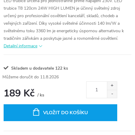
LED trubice určena pro jednostranné přímé napájení 230V.
LED
trubice T8 120cm 24W HIGH LUMEN je účinný světelný zdroj
určený pro profesionální osvětlení kanceláří, skladů, chodeb a
veřejných zařízení. Díky vysoké světelné účinnosti 140 lm/W a
světelnému toku 3360 lm je energeticky úspornou alternativou k
tradičním zářivkám a poskytuje jasné a rovnoměrné osvětlení.
Detailní informace
Skladem u dodavatele
122 ks
11.8.2026
189 Kč
/ ks
Měrná
cena:
VLOŽIT DO KOŠÍKU