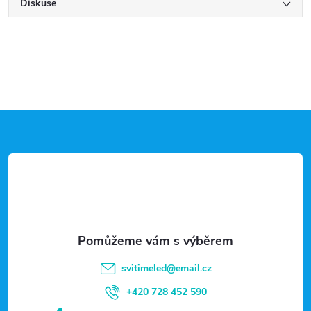
Diskuse
Z
á
p
a
t
svitimeled
@
email.cz
í
+420 728 452 590