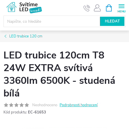
Přejít
NÁKUPNÍ
KOŠÍK
na
obsah
HLEDAT
LED trubice 120 cm
LED trubice 120cm T8
24W EXTRA svítivá
3360lm 6500K - studená
bílá
Neohodnoceno
Podrobnosti hodnocení
Kód produktu:
EC-61653