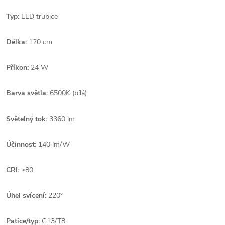
Typ:
LED trubice
Délka:
120 cm
Příkon:
24 W
Barva světla:
65
00K (bílá)
Světelný tok:
3360 lm
Účinnost:
140 lm/W
CRI:
≥80
Úhel svícení:
220°
Patice/typ:
G13/
T8