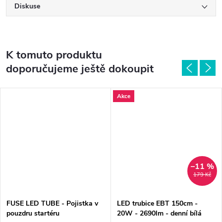
Diskuse
K tomuto produktu
doporučujeme ještě dokoupit
Akce
–11 %
179 Kč
FUSE LED TUBE - Pojistka v
LED trubice EBT 150cm -
pouzdru startéru
20W - 2690lm - denní bílá