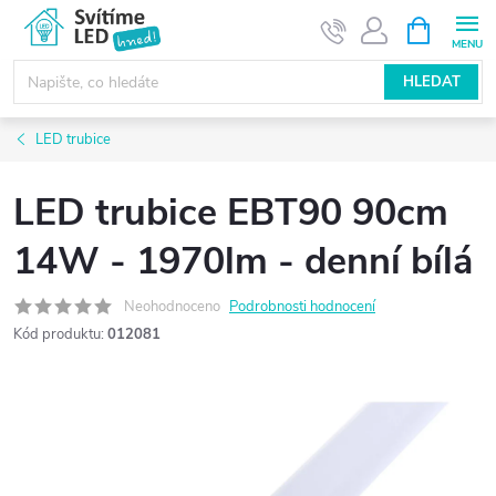
Přejít
NÁKUPNÍ
KOŠÍK
na
obsah
HLEDAT
LED trubice
LED trubice EBT90 90cm
14W - 1970lm - denní bílá
Neohodnoceno
Podrobnosti hodnocení
Kód produktu:
012081