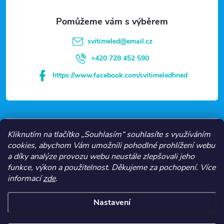
a
t
svitimeled
@
email.cz
í
+420 728 452 590
https://www.facebook.com/svitimeledhned
VŠE O NÁKUPU
Kliknutím na tlačítko „Souhlasím“ souhlasíte s využíváním
cookies, abychom Vám umožnili pohodlné prohlížení webu
a díky analýze provozu webu neustále zlepšovali jeho
NEJČASTĚJŠÍ KATEGORIE
funkce, výkon a použitelnost.
Děkujeme za pochopení.
Více
informací
zde
.
O NÁS
Nastavení