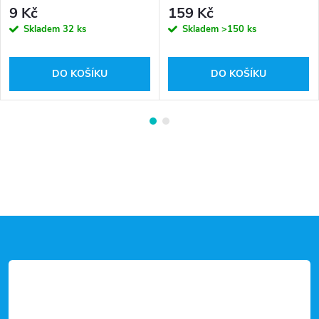
9 Kč
159 Kč
Skladem
32 ks
Skladem
>150 ks
DO KOŠÍKU
DO KOŠÍKU
Z
á
p