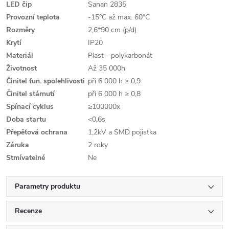
LED čip
Sanan 2835
Provozní teplota
-15°C až max. 60°C
Rozměry
2,6*90 cm (p/d)
Krytí
IP20
Materiál
Plast - polykarbonát
Životnost
Až 35 000h
Činitel fun. spolehlivosti
při 6 000 h ≥ 0,9
Činitel stárnutí
při 6 000 h ≥ 0,8
Spínací cyklus
≥100000x
Doba startu
<0,6s
Přepěťová ochrana
1,2kV a SMD pojistka
Záruka
2 roky
Stmívatelné
Ne
Parametry produktu
Recenze