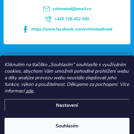
t
svitimeled
@
email.cz
í
+420 728 452 590
https://www.facebook.com/svitimeledhned
VŠE O NÁKUPU
Kliknutím na tlačítko „Souhlasím“ souhlasíte s využíváním
cookies, abychom Vám umožnili pohodlné prohlížení webu
a díky analýze provozu webu neustále zlepšovali jeho
NEJČASTĚJŠÍ KATEGORIE
funkce, výkon a použitelnost.
Děkujeme za pochopení.
Více
informací
zde
.
O NÁS
Nastavení
Copyright 2026
Svítíme LED
. Všechna práva vyhrazena.
Souhlasím
Vytvořil Shoptet