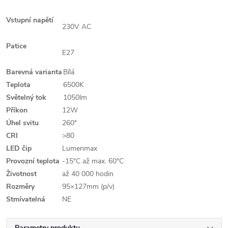
Vstupní napětí
230V AC
Patice
E27
Barevná varianta
Bílá
Teplota
6500K
Světelný tok
1050lm
Příkon
12W
Úhel svitu
260°
CRI
>80
LED čip
Lumenmax
Provozní teplota
-15°C až max. 60°C
Životnost
až 40 000 hodin
Rozměry
95×127mm (p/v)
Stmívatelná
NE
Parametry produktu