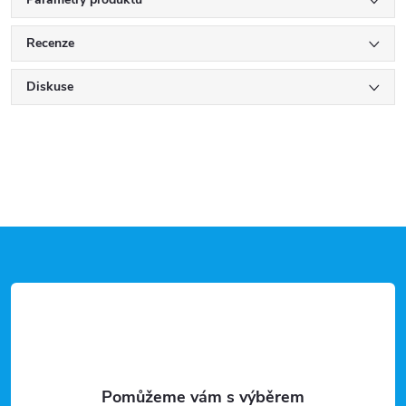
Recenze
Diskuse
Z
á
p
a