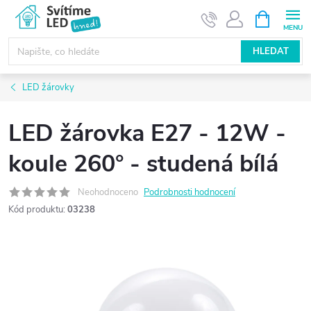
Přejít
NÁKUPNÍ
KOŠÍK
na
obsah
HLEDAT
LED žárovky
LED žárovka E27 - 12W -
koule 260° - studená bílá
Neohodnoceno
Podrobnosti hodnocení
Kód produktu:
03238