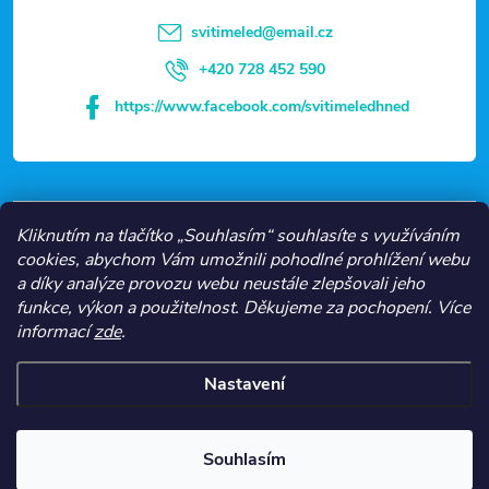
t
svitimeled
@
email.cz
í
+420 728 452 590
https://www.facebook.com/svitimeledhned
VŠE O NÁKUPU
Kliknutím na tlačítko „Souhlasím“ souhlasíte s využíváním
cookies, abychom Vám umožnili pohodlné prohlížení webu
a díky analýze provozu webu neustále zlepšovali jeho
NEJČASTĚJŠÍ KATEGORIE
funkce, výkon a použitelnost.
Děkujeme za pochopení.
Více
informací
zde
.
O NÁS
Nastavení
Copyright 2026
Svítíme LED
. Všechna práva vyhrazena.
Souhlasím
Vytvořil Shoptet