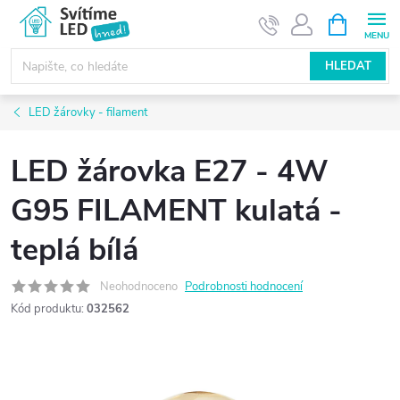
Přejít
NÁKUPNÍ
KOŠÍK
na
obsah
HLEDAT
LED žárovky - filament
LED žárovka E27 - 4W
G95 FILAMENT kulatá -
teplá bílá
Neohodnoceno
Podrobnosti hodnocení
Kód produktu:
032562