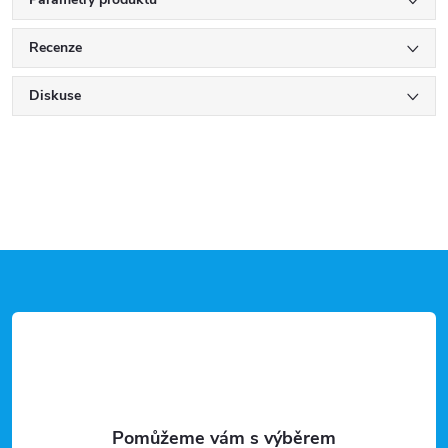
Recenze
Diskuse
Z
á
p
a