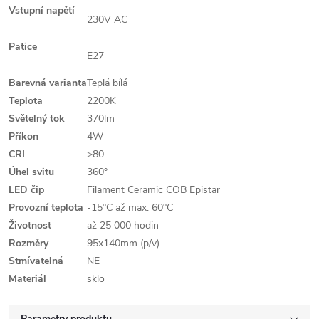
Vstupní napětí
230V AC
Patice
E27
Barevná varianta
Teplá bílá
Teplota
2200K
Světelný tok
370lm
Příkon
4W
CRI
>80
Úhel svitu
360°
LED čip
Filament Ceramic COB Epistar
Provozní teplota
-15°C až max. 60°C
Životnost
až 25 000 hodin
Rozměry
95x140mm (p/v)
Stmívatelná
NE
Materiál
sklo
Parametry produktu