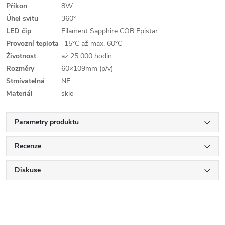
Příkon
8W
Úhel svitu
360°
LED čip
Filament Sapphire COB Epistar
Provozní teplota
-15°C až max. 60°C
Životnost
až 25 000 hodin
Rozměry
60×109mm (p/v)
Stmívatelná
NE
Materiál
sklo
Parametry produktu
Recenze
Diskuse