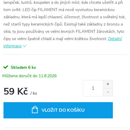
lampiček, lustrů, koupelen a do jiných míst, kde chcete ušetřit a při
tom svítit. LED čip FILAMENT má nově vyvinutou keramickou
základnu, která má lepší chlazení, účinnost, životnost a světelný tok,
než starší typy keramických čipů. Existují také základny z bronzu a
skla, ty jsou používány ve velmi levných FILAMENT žárovkách, tyto
čipy se velmi špatně chladí a mají velmi krátkou životnost.
Detailní
informace
Skladem
6 ks
11.8.2026
59 Kč
/ ks
Měrná
cena:
VLOŽIT DO KOŠÍKU