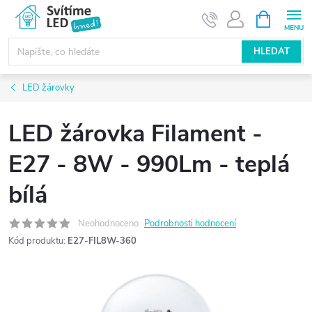
Přejít
NÁKUPNÍ
KOŠÍK
na
obsah
HLEDAT
LED žárovky
LED žárovka Filament -
E27 - 8W - 990Lm - teplá
bílá
Neohodnoceno
Podrobnosti hodnocení
Kód produktu:
E27-FIL8W-360