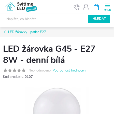
Přejít
NÁKUPNÍ
KOŠÍK
na
obsah
HLEDAT
LED žárovky - patice E27
LED žárovka G45 - E27
8W - denní bílá
Neohodnoceno
Podrobnosti hodnocení
Kód produktu:
0107