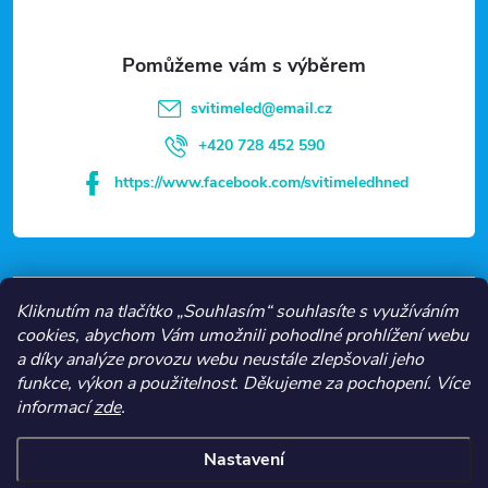
a
t
svitimeled
@
email.cz
í
+420 728 452 590
https://www.facebook.com/svitimeledhned
VŠE O NÁKUPU
Kliknutím na tlačítko „Souhlasím“ souhlasíte s využíváním
cookies, abychom Vám umožnili pohodlné prohlížení webu
a díky analýze provozu webu neustále zlepšovali jeho
NEJČASTĚJŠÍ KATEGORIE
funkce, výkon a použitelnost.
Děkujeme za pochopení.
Více
informací
zde
.
O NÁS
Nastavení