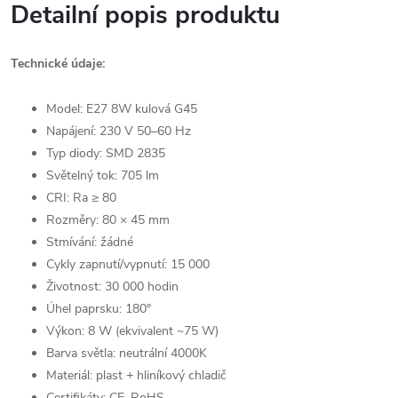
Detailní popis produktu
Technické údaje:
Model: E27 8W kulová G45
Napájení: 230 V 50–60 Hz
Typ diody: SMD 2835
Světelný tok: 705 lm
CRI: Ra ≥ 80
Rozměry: 80 × 45 mm
Stmívání: žádné
Cykly zapnutí/vypnutí: 15 000
Životnost: 30 000 hodin
Úhel paprsku: 180°
Výkon: 8 W (ekvivalent ~75 W)
Barva světla: neutrální 4000K
Materiál: plast + hliníkový chladič
Certifikáty: CE, RoHS