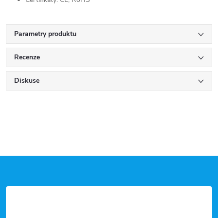
Parametry produktu
Recenze
Diskuse
Z
á
p