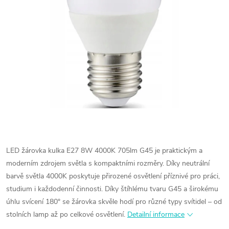
LED žárovka kulka E27 8W 4000K 705lm G45 je praktickým a
moderním zdrojem světla s kompaktními rozměry. Díky neutrální
barvě světla 4000K poskytuje přirozené osvětlení příznivé pro práci,
studium i každodenní činnosti. Díky štíhlému tvaru G45 a širokému
úhlu svícení 180° se žárovka skvěle hodí pro různé typy svítidel – od
stolních lamp až po celkové osvětlení.
Detailní informace