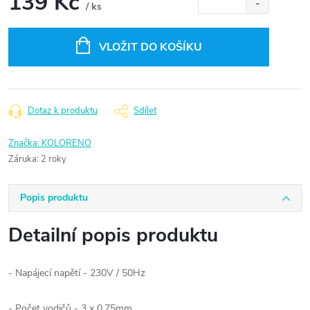
139 Kč
/ ks
Měrná
cena:
VLOŽIT DO KOŠÍKU
Dotaz k produktu
Sdílet
Značka:
KOLORENO
Záruka
:
2 roky
Popis produktu
Detailní popis produktu
- Napájecí napětí - 230V / 50Hz
- Počet vodičů - 3 x 0,75mm