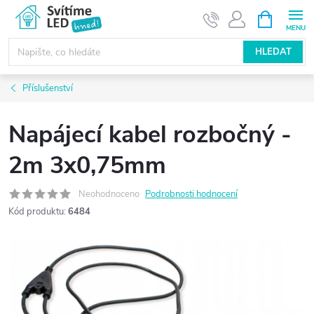
Přejít
NÁKUPNÍ
KOŠÍK
na
obsah
HLEDAT
Příslušenství
Napájecí kabel rozbočný -
2m 3x0,75mm
Neohodnoceno
Podrobnosti hodnocení
Kód produktu:
6484