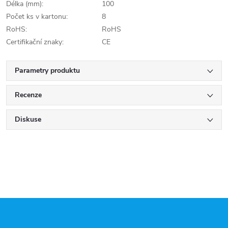
Délka (mm):
100
Počet ks v kartonu:
8
RoHS:
RoHS
Certifikační znaky:
CE
Parametry produktu
Recenze
Diskuse
Z