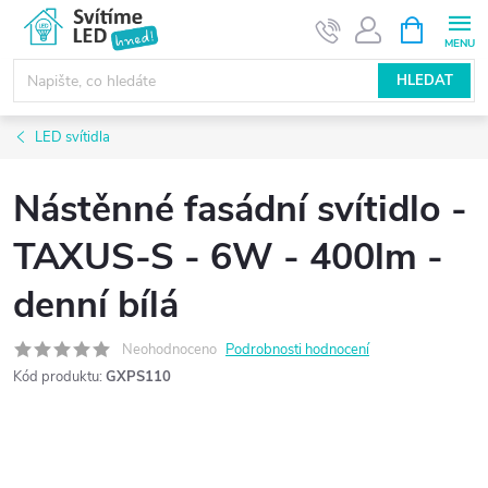
Přejít
NÁKUPNÍ
KOŠÍK
na
obsah
HLEDAT
LED svítidla
Nástěnné fasádní svítidlo -
TAXUS-S - 6W - 400lm -
denní bílá
Neohodnoceno
Podrobnosti hodnocení
Kód produktu:
GXPS110