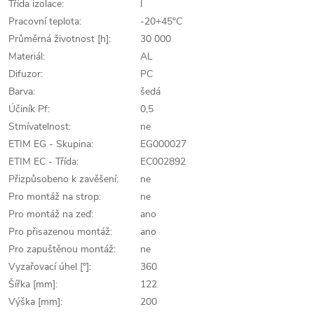
Třída izolace:
I
Pracovní teplota:
-20+45°C
Průměrná životnost [h]:
30 000
Materiál:
AL
Difuzor:
PC
Barva:
šedá
Účiník Pf:
0,5
Stmívatelnost:
ne
ETIM EG - Skupina:
EG000027
ETIM EC - Třída:
EC002892
Přizpůsobeno k zavěšení:
ne
Pro montáž na strop:
ne
Pro montáž na zeď:
ano
Pro přisazenou montáž:
ano
Pro zapuštěnou montáž:
ne
Vyzařovací úhel [°]:
360
Šířka [mm]:
122
Výška [mm]:
200