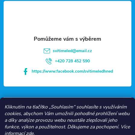
á
p
a
t
svitimeled
@
email.cz
í
+420 728 452 590
https://www.facebook.com/svitimeledhned
VŠE O NÁKUPU
Kliknutím na tlačítko „Souhlasím“ souhlasíte s využíváním
cookies, abychom Vám umožnili pohodlné prohlížení webu
a díky analýze provozu webu neustále zlepšovali jeho
NEJČASTĚJŠÍ KATEGORIE
funkce, výkon a použitelnost.
Děkujeme za pochopení.
Více
informací
zde
.