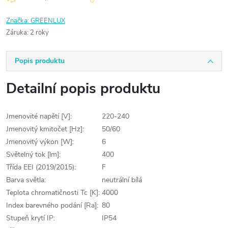
Značka:
GREENLUX
Záruka
:
2 roky
Popis produktu
Detailní popis produktu
Jmenovité napětí [V]:
220-240
Jmenovitý kmitočet [Hz]:
50/60
Jmenovitý výkon [W]:
6
Světelný tok [lm]:
400
Třída EEI (2019/2015):
F
Barva světla:
neutrální bílá
Teplota chromatičnosti Tc [K]:
4000
Index barevného podání [Ra]:
80
Stupeň krytí IP:
IP54