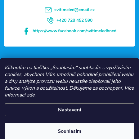
t
svitimeled
@
email.cz
í
+420 728 452 590
https://www.facebook.com/svitimeledhned
VŠE O NÁKUPU
Kliknutím na tlačítko „Souhlasím“ souhlasíte s využíváním
cookies, abychom Vám umožnili pohodlné prohlížení webu
a díky analýze provozu webu neustále zlepšovali jeho
NEJČASTĚJŠÍ KATEGORIE
funkce, výkon a použitelnost.
Děkujeme za pochopení.
Více
informací
zde
.
O NÁS
Nastavení
Copyright 2026
Svítíme LED
. Všechna práva vyhrazena.
Souhlasím
Vytvořil Shoptet