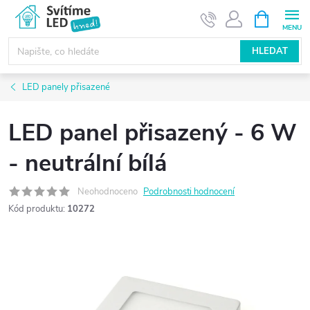
Přejít
NÁKUPNÍ
KOŠÍK
na
obsah
HLEDAT
LED panely přisazené
LED panel přisazený - 6 W
- neutrální bílá
Neohodnoceno
Podrobnosti hodnocení
Kód produktu:
10272