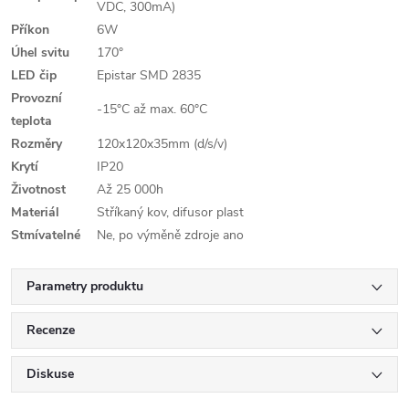
VDC, 300mA)
Příkon
6W
Úhel svitu
170°
LED čip
Epistar SMD 2835
Provozní
-15°C až max. 60°C
teplota
Rozměry
120x120x35mm (d/s/v)
Krytí
IP20
Životnost
Až 25 000h
Materiál
Stříkaný kov, difusor plast
Stmívatelné
Ne, po výměně zdroje ano
Parametry produktu
Recenze
Diskuse