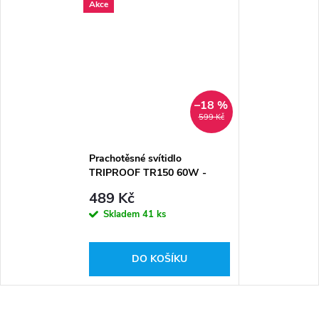
Akce
–18 %
599 Kč
Prachotěsné svítidlo
TRIPROOF TR150 60W -
6600lm IP65 - denní bílá
489 Kč
Skladem
41 ks
DO KOŠÍKU