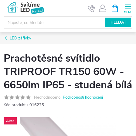
Přejít
NÁKUPNÍ
KOŠÍK
na
obsah
HLEDAT
LED zářivky
Prachotěsné svítidlo
TRIPROOF TR150 60W -
6650lm IP65 - studená bílá
Neohodnoceno
Podrobnosti hodnocení
Kód produktu:
016225
Akce