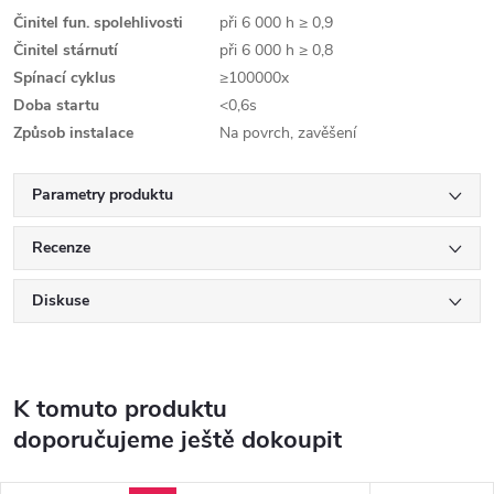
Činitel fun. spolehlivosti
při 6 000 h ≥ 0,9
Činitel stárnutí
při 6 000 h ≥ 0,8
Spínací cyklus
≥100000x
Doba startu
<0,6s
Způsob instalace
Na povrch, zavěšení
Parametry produktu
Recenze
Diskuse
K tomuto produktu
doporučujeme ještě dokoupit