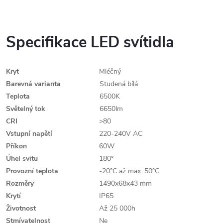
Specifikace LED svítidla
Kryt
Mléčný
Barevná varianta
Studená bílá
Teplota
6500K
Světelný tok
6650lm
CRI
>80
Vstupní napětí
220-240V AC
Příkon
60W
Úhel svitu
180°
Provozní teplota
-20°C až max. 50°C
Rozměry
1490x68x43 mm
Krytí
IP65
Životnost
Až 25 000h
Stmívatelnost
Ne