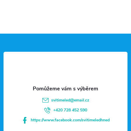
Z
á
p
a
t
svitimeled
@
email.cz
í
+420 728 452 590
https://www.facebook.com/svitimeledhned