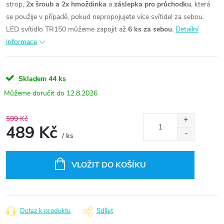
strop,
2x šroub a 2x hmoždinka
a
záslepka pro průchodku
, která
se použije v případě, pokud nepropojujete více svítidel za sebou.
LED svítidlo TR150 můžeme zapojit až
6 ks za sebou
.
Detailní
informace
Skladem
44 ks
12.8.2026
599 Kč
489 Kč
/ ks
Měrná
cena:
VLOŽIT DO KOŠÍKU
Dotaz k produktu
Sdílet