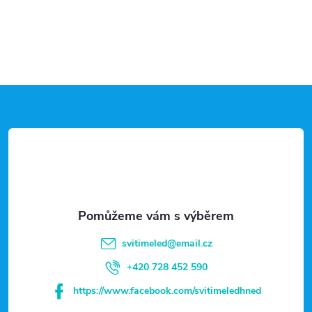
Z
á
p
a
t
svitimeled
@
email.cz
í
+420 728 452 590
https://www.facebook.com/svitimeledhned