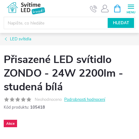
Přejít
NÁKUPNÍ
KOŠÍK
na
obsah
HLEDAT
LED svítidla
Přisazené LED svítidlo
ZONDO - 24W 2200lm -
studená bílá
Neohodnoceno
Podrobnosti hodnocení
Kód produktu:
105418
Akce