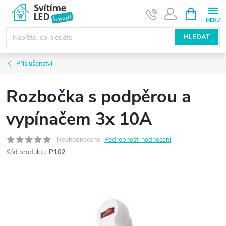
Přejít
NÁKUPNÍ
KOŠÍK
na
obsah
HLEDAT
Příslušenství
Rozbočka s podpěrou a
vypínačem 3x 10A
Neohodnoceno
Podrobnosti hodnocení
Kód produktu:
P102