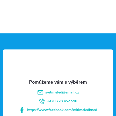
Z
á
p
a
t
svitimeled
@
email.cz
í
+420 728 452 590
https://www.facebook.com/svitimeledhned