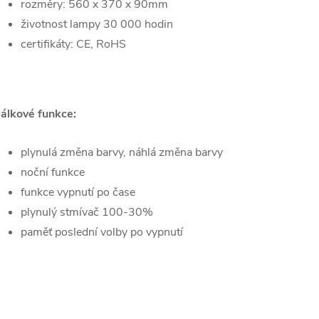
rozměry: 560 x 370 x 90mm
životnost lampy 30 000 hodin
certifikáty: CE, RoHS
álkové funkce:
plynulá změna barvy, náhlá změna barvy
noční funkce
funkce vypnutí po čase
plynulý stmívač 100-30%
paměť poslední volby po vypnutí