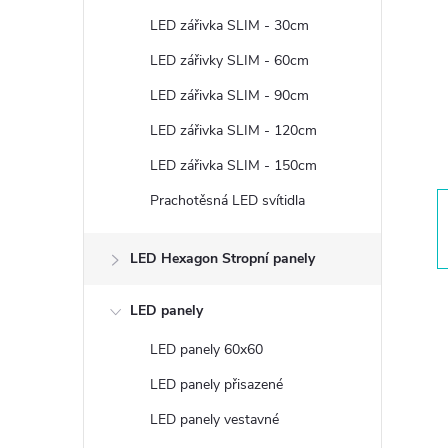
t
LED zářivka SLIM - 30cm
r
LED zářivky SLIM - 60cm
LED zářivka SLIM - 90cm
a
LED zářivka SLIM - 120cm
n
LED zářivka SLIM - 150cm
Prachotěsná LED svítidla
n
í
LED Hexagon Stropní panely
p
LED panely
LED panely 60x60
a
LED panely přisazené
n
LED panely vestavné