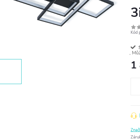
3
Kód 
S
1
Měr
cena
Znač
Záru