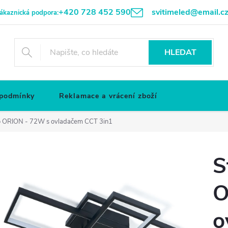
+420 728 452 590
svitimeled@email.c
ákaznická podpora:
HLEDAT
 podmínky
Reklamace a vrácení zboží
dlo ORION - 72W s ovladačem CCT 3in1
S
O
o