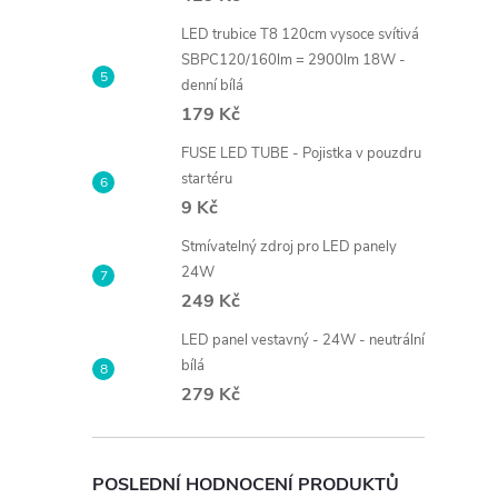
LED trubice T8 120cm vysoce svítivá
SBPC120/160lm = 2900lm 18W -
denní bílá
179 Kč
FUSE LED TUBE - Pojistka v pouzdru
startéru
9 Kč
Stmívatelný zdroj pro LED panely
24W
249 Kč
LED panel vestavný - 24W - neutrální
bílá
279 Kč
POSLEDNÍ HODNOCENÍ PRODUKTŮ