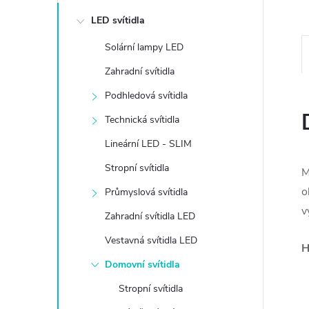
e
LED svítidla
l
Solární lampy LED
Zahradní svítidla
Podhledová svítidla
Technická svítidla
Lineární LED - SLIM
Stropní svítidla
M
o
Průmyslová svítidla
v
Zahradní svítidla LED
Vestavná svítidla LED
H
Domovní svítidla
Stropní svítidla