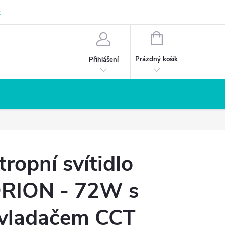
z
NÁKUPNÍ
KOŠÍK
Prázdný košík
Přihlášení
tropní svítidlo
RION - 72W s
vladačem CCT