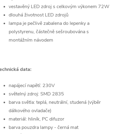
vestavěný LED zdroj s celkovým výkonem 72W
dlouhá životnost LED zdrojů
lampa je pečlivě zabalena do lepenky a
polystyrenu, částečně sešroubována s
montážním návodem
echnická data:
napájecí napětí: 230V
světelný zdroj: SMD 2835
barva světla: teplá, neutrální, studená (výběr
dálkového ovladače)
materiál: hliník, PC difuzor
barva pouzdra lampy - černá mat