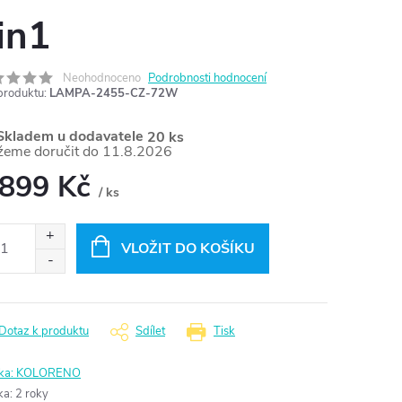
in1
Neohodnoceno
Podrobnosti hodnocení
produktu:
LAMPA-2455-CZ-72W
kladem u dodavatele
20 ks
11.8.2026
 899 Kč
/ ks
ná
:
VLOŽIT DO KOŠÍKU
Dotaz k produktu
Sdílet
Tisk
ka:
KOLORENO
ka
:
2 roky