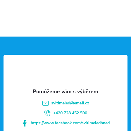
Z
á
p
a
t
svitimeled
@
email.cz
í
+420 728 452 590
https://www.facebook.com/svitimeledhned