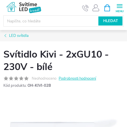
Přejít
NÁKUPNÍ
KOŠÍK
na
obsah
HLEDAT
LED svítidla
Svítidlo Kivi - 2xGU10 -
230V - bílé
Neohodnoceno
Podrobnosti hodnocení
Kód produktu:
OH-KIVI-02B