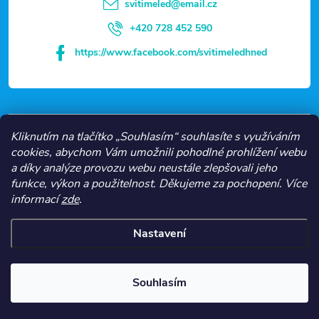
t
svitimeled
@
email.cz
í
+420 728 452 590
https://www.facebook.com/svitimeledhned
VŠE O NÁKUPU
Kliknutím na tlačítko „Souhlasím“ souhlasíte s využíváním
cookies, abychom Vám umožnili pohodlné prohlížení webu
a díky analýze provozu webu neustále zlepšovali jeho
NEJČASTĚJŠÍ KATEGORIE
funkce, výkon a použitelnost.
Děkujeme za pochopení.
Více
informací
zde
.
O NÁS
Nastavení
Copyright 2026
Svítíme LED
. Všechna práva vyhrazena.
Souhlasím
Vytvořil Shoptet