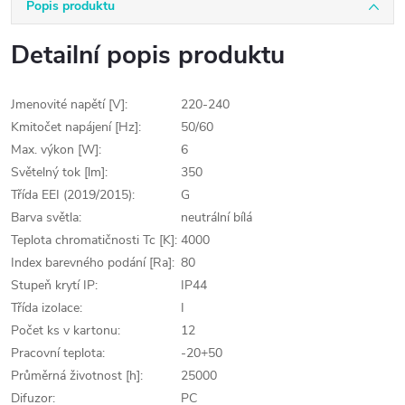
Popis produktu
Detailní popis produktu
Jmenovité napětí [V]:
220-240
Kmitočet napájení [Hz]:
50/60
Max. výkon [W]:
6
Světelný tok [lm]:
350
Třída EEI (2019/2015):
G
Barva světla:
neutrální bílá
Teplota chromatičnosti Tc [K]:
4000
Index barevného podání [Ra]:
80
Stupeň krytí IP:
IP44
Třída izolace:
I
Počet ks v kartonu:
12
Pracovní teplota:
-20+50
Průměrná životnost [h]:
25000
Difuzor:
PC