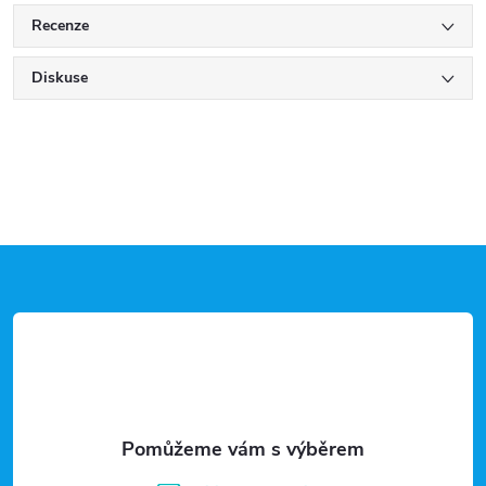
Recenze
Diskuse
Z
á
p
a