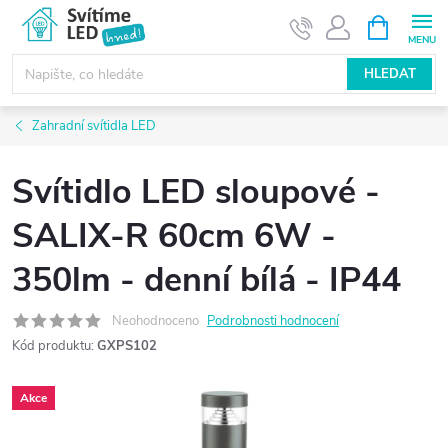
Přejít
NÁKUPNÍ
KOŠÍK
na
obsah
HLEDAT
Zahradní svítidla LED
Svítidlo LED sloupové -
SALIX-R 60cm 6W -
350lm - denní bílá - IP44
Neohodnoceno
Podrobnosti hodnocení
Kód produktu:
GXPS102
Akce