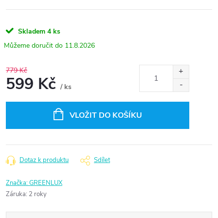
Skladem
4 ks
11.8.2026
779 Kč
599 Kč
/ ks
Měrná
cena:
VLOŽIT DO KOŠÍKU
Dotaz k produktu
Sdílet
Značka:
GREENLUX
Záruka
:
2 roky