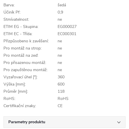
Barva:
šedá
Účiník Pf:
0,9
Stmívatelnost:
ne
ETIM EG - Skupina:
EG000027
ETIM EC - Třída:
EC000301
Přizpůsobeno k zavěšení:
ne
Pro montáž na strop:
ne
Pro montáž na zeď:
ne
Pro přisazenou montáž:
ne
Pro zapuštěnou montáž:
ne
Vyzařovací úhel [°]:
360
Výška [mm]:
600
Průměr [mm]:
118
RoHS:
RoHS
Certifikační znaky:
CE
Parametry produktu