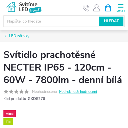
Přejít
NÁKUPNÍ
KOŠÍK
na
obsah
HLEDAT
LED zářivky
Svítidlo prachotěsné
NECTER IP65 - 120cm -
60W - 7800lm - denní bílá
Neohodnoceno
Podrobnosti hodnocení
Kód produktu:
GXDS276
Akce
Tip