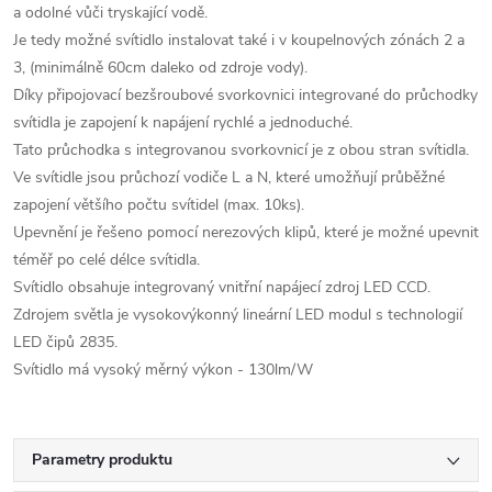
a odolné vůči tryskající vodě.
Je tedy možné svítidlo instalovat také i v koupelnových zónách 2 a
3, (minimálně 60cm daleko od zdroje vody).
Díky připojovací bezšroubové svorkovnici integrované do průchodky
svítidla je zapojení k napájení rychlé a jednoduché.
Tato průchodka s integrovanou svorkovnicí je z obou stran svítidla.
Ve svítidle jsou průchozí vodiče L a N, které umožňují průběžné
zapojení většího počtu svítidel (max. 10ks).
Upevnění je řešeno pomocí nerezových klipů, které je možné upevnit
téměř po celé délce svítidla.
Svítidlo obsahuje integrovaný vnitřní napájecí zdroj LED CCD.
Zdrojem světla je vysokovýkonný lineární LED modul s technologií
LED čipů 2835.
Svítidlo má vysoký měrný výkon - 130lm/W
Parametry produktu