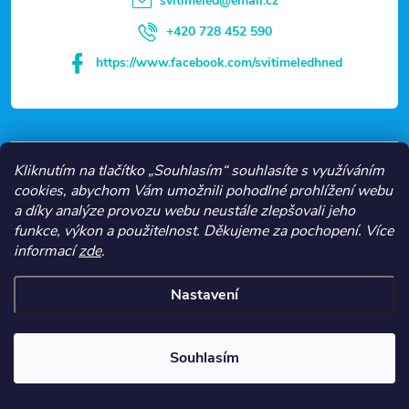
svitimeled
@
email.cz
í
+420 728 452 590
https://www.facebook.com/svitimeledhned
VŠE O NÁKUPU
Kliknutím na tlačítko „Souhlasím“ souhlasíte s využíváním
cookies, abychom Vám umožnili pohodlné prohlížení webu
a díky analýze provozu webu neustále zlepšovali jeho
NEJČASTĚJŠÍ KATEGORIE
funkce, výkon a použitelnost.
Děkujeme za pochopení.
Více
informací
zde
.
O NÁS
Nastavení
Copyright 2026
Svítíme LED
. Všechna práva vyhrazena.
Souhlasím
Vytvořil Shoptet