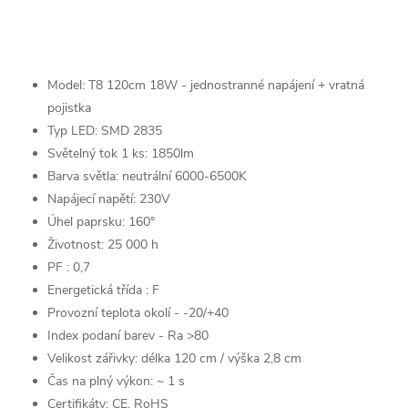
Model: T8 120cm 18W - jednostranné napájení + vratná
pojistka
Typ LED: SMD 2835
Světelný tok 1 ks: 1850lm
Barva světla: neutrální 6000-6500K
Napájecí napětí: 230V
Úhel paprsku: 160°
Životnost: 25 000 h
PF : 0,7
Energetická třída : F
Provozní teplota okolí - -20/+40
Index podaní barev - Ra >80
Velikost zářivky: délka 120 cm / výška 2,8 cm
Čas na plný výkon: ~ 1 s
Certifikáty: CE, RoHS