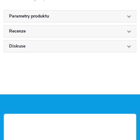
Parametry produktu
Recenze
Diskuse
Z
á
p