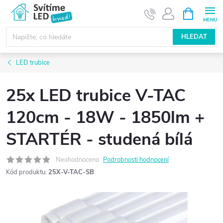
Přejít
NÁKUPNÍ
KOŠÍK
na
obsah
HLEDAT
LED trubice
25x LED trubice V-TAC
120cm - 18W - 1850lm +
STARTÉR - studená bílá
Neohodnoceno
Podrobnosti hodnocení
Kód produktu:
25X-V-TAC-SB