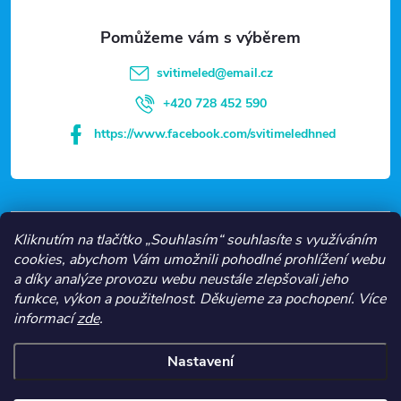
a
t
svitimeled
@
email.cz
í
+420 728 452 590
https://www.facebook.com/svitimeledhned
VŠE O NÁKUPU
Kliknutím na tlačítko „Souhlasím“ souhlasíte s využíváním
cookies, abychom Vám umožnili pohodlné prohlížení webu
a díky analýze provozu webu neustále zlepšovali jeho
NEJČASTĚJŠÍ KATEGORIE
funkce, výkon a použitelnost.
Děkujeme za pochopení.
Více
informací
zde
.
O NÁS
Nastavení