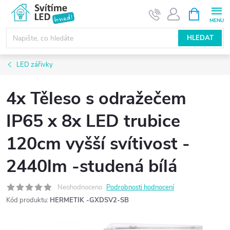
Přejít
NÁKUPNÍ
KOŠÍK
na
obsah
HLEDAT
LED zářivky
4x Těleso s odražečem
IP65 x 8x LED trubice
120cm vyšší svítivost -
2440lm -studená bílá
Neohodnoceno
Podrobnosti hodnocení
Kód produktu:
HERMETIK -GXDSV2-SB