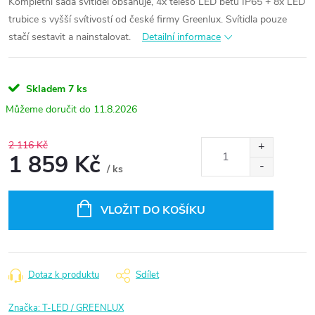
Kompletní sada svítidel obsahuje, 4x těleso LED betu IP65 + 8x LED
trubice s vyšší svítivostí od české firmy Greenlux.
Svítidla pouze
stačí sestavit a nainstalovat.
Detailní informace
Skladem
7 ks
11.8.2026
2 116 Kč
1 859 Kč
/ ks
Měrná
cena:
VLOŽIT DO KOŠÍKU
Dotaz k produktu
Sdílet
Značka:
T-LED / GREENLUX