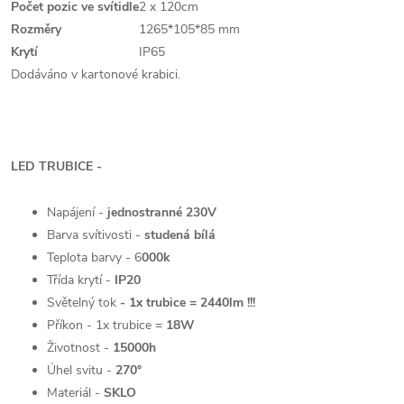
Počet pozic ve svítidle
2 x 120cm
Rozměry
1265*105*85 mm
Krytí
IP65
Dodáváno v kartonové krabici.
LED TRUBICE -
Napájení -
jednostranné 230V
Barva svítivosti -
studená bílá
Teplota barvy - 6
000k
Třída krytí -
IP20
Světelný tok
- 1x trubice = 2440lm !!!
Příkon - 1x trubice =
18W
Životnost -
15000h
Úhel svitu -
270°
Materiál -
SKLO