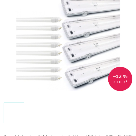
–12 %
2 116 Kč