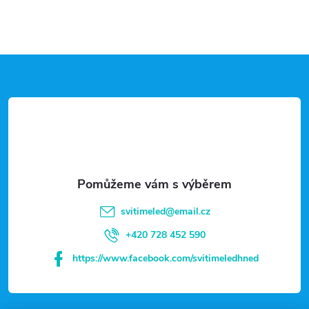
Z
á
p
a
t
svitimeled
@
email.cz
í
+420 728 452 590
https://www.facebook.com/svitimeledhned