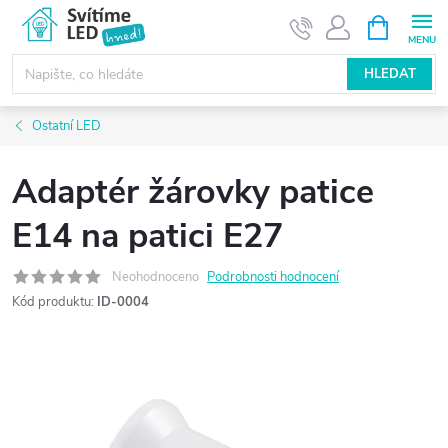
Přejít
NÁKUPNÍ
KOŠÍK
na
obsah
HLEDAT
Ostatní LED
Adaptér žárovky patice
E14 na patici E27
Neohodnoceno
Podrobnosti hodnocení
Kód produktu:
ID-0004