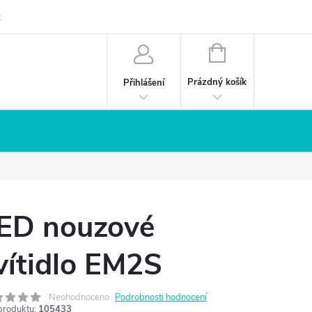
z
NÁKUPNÍ
KOŠÍK
Prázdný košík
Přihlášení
ED nouzové
vítidlo EM2S
Neohodnoceno
Podrobnosti hodnocení
produktu:
105433