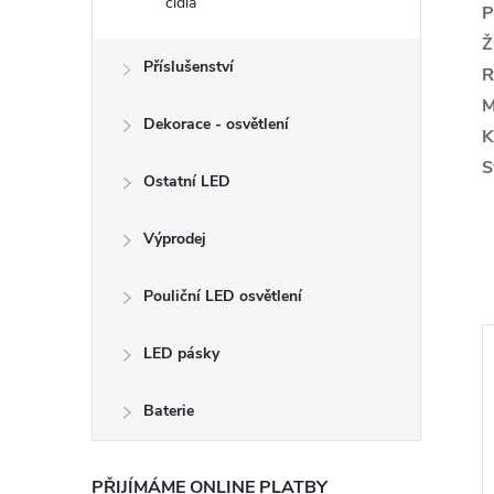
čidla
P
Ž
Příslušenství
R
M
Dekorace - osvětlení
K
S
Ostatní LED
Výprodej
Pouliční LED osvětlení
LED pásky
Baterie
PŘIJÍMÁME ONLINE PLATBY