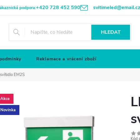
+420 728 452 590
svitimeled@email.c
ákaznická podpora:
HLEDAT
 podmínky
Reklamace a vrácení zboží
svítidlo EM2S
L
Akce
Novinka
s
Kód 