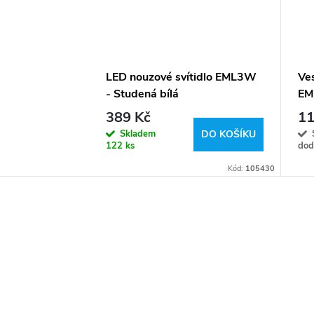
LED nouzové svítidlo EML3W
Ves
- Studená bílá
EM
389 Kč
11
Skladem
DO KOŠÍKU
122 ks
dod
Kód:
105430