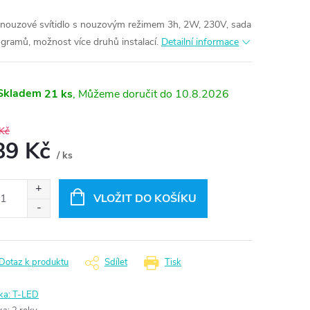
nouzové svítidlo s nouzovým režimem 3h, 2W, 230V, sada
ogramů, možnost více druhů instalací.
Detailní informace
Skladem
21 ks
10.8.2026
Kč
89 Kč
/ ks
ná
:
VLOŽIT DO KOŠÍKU
Dotaz k produktu
Sdílet
Tisk
ka:
T-LED