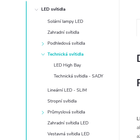
e
LED svítidla
l
Solární lampy LED
Zahradní svítidla
Podhledová svítidla
Technická svítidla
LED High Bay
Technická svítidla - SADY
Lineární LED - SLIM
Stropní svítidla
Průmyslová svítidla
L
Zahradní svítidla LED
a
Vestavná svítidla LED
a