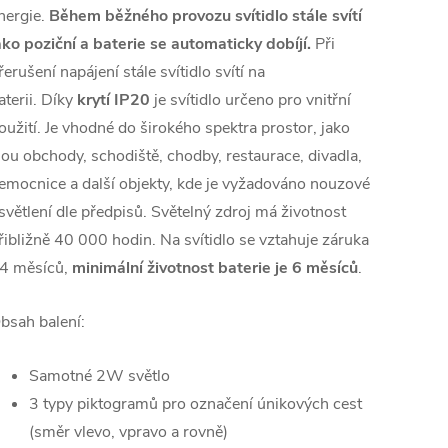
nergie.
Během běžného provozu svítidlo stále svítí
ako poziční a baterie se automaticky dobíjí.
Při
řerušení napájení stále svítidlo svítí na
aterii. Díky
krytí IP20
je svítidlo určeno pro vnitřní
oužití. Je vhodné do širokého spektra prostor, jako
sou obchody, schodiště, chodby, restaurace, divadla,
emocnice a další objekty, kde je vyžadováno nouzové
světlení dle předpisů. Světelný zdroj má životnost
řibližně 40 000 hodin. Na svítidlo se vztahuje záruka
4 měsíců,
minimální životnost baterie je 6 měsíců
.
bsah balení:
Samotné 2W světlo
3 typy piktogramů pro označení únikových cest
(směr vlevo, vpravo a rovně)