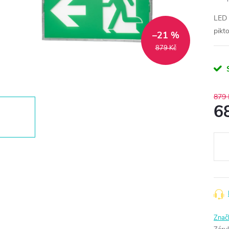
LED 
pikt
–21 %
879 Kč
879 
6
Měr
cena
Znač