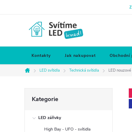
Přejít
Z
na
obsah
Kontakty
Jak nakupovat
Obchodní
LED svítidla
Technická svítidla
LED nouzové 
Domů
P
Přeskočit
Kategorie
kategorie
o
LED zářivky
s
High Bay - UFO - svítidla