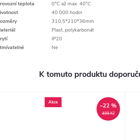
rovozní teplota
0°C až max. 40°C
ivotnost
40 000 hodin
ozměry
310,5*210*36mm
ateriál
Plast, polykarbonát
rytí
IP20
tmívatelné
Ne
K tomuto produktu doporuču
Akce
–22 %
499 Kč