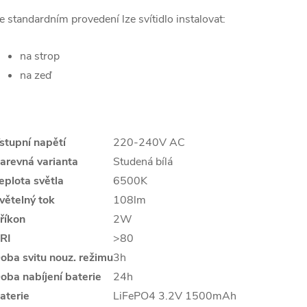
e standardním provedení lze svítidlo instalovat:
na strop
na zeď
stupní napětí
220-240V AC
arevná varianta
Studená bílá
eplota světla
6500K
větelný tok
108lm
říkon
2W
RI
>80
oba svitu nouz. režimu
3h
oba nabíjení baterie
24h
aterie
LiFePO4 3.2V 1500mAh