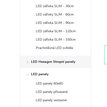
t
LED zářivka SLIM - 30cm
r
LED zářivky SLIM - 60cm
LED zářivka SLIM - 90cm
a
LED zářivka SLIM - 120cm
n
LED zářivka SLIM - 150cm
Prachotěsná LED svítidla
n
í
LED Hexagon Stropní panely
p
LED panely
LED panely 60x60
a
LED panely přisazené
n
LED panely vestavné