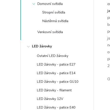
e
Domovní svítidla
j
Stropní svítidla
p
Nástěnná svítidla
b
p
Venkovní svítidla
j
n
LED žárovky
o
Ostatní LED žárovky
p
LED žárovky - patice E27
2
LED žárovky - patice E14
O
LED žárovky - patice GU10
LED žárovky - filament
LED žárovky 12V
LED žárovky - patice E40