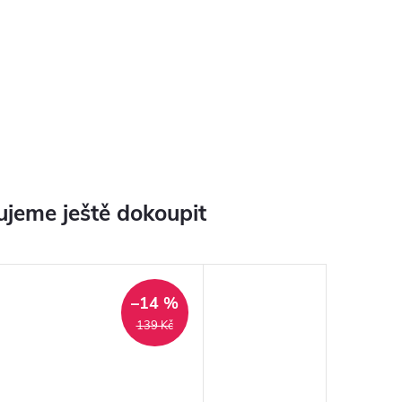
jeme ještě dokoupit
–14 %
139 Kč