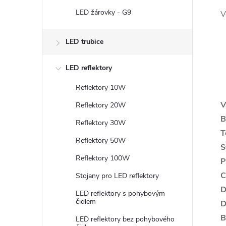
LED žárovky - G9
V
LED trubice
LED reflektory
Reflektory 10W
V
Reflektory 20W
B
Reflektory 30W
T
Reflektory 50W
S
Reflektory 100W
P
C
Stojany pro LED reflektory
D
LED reflektory s pohybovým
čidlem
D
B
LED reflektory bez pohybového