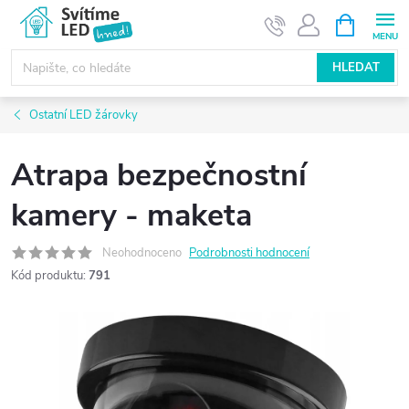
Přejít
NÁKUPNÍ
KOŠÍK
na
obsah
HLEDAT
Ostatní LED žárovky
Atrapa bezpečnostní
kamery - maketa
Neohodnoceno
Podrobnosti hodnocení
Kód produktu:
791