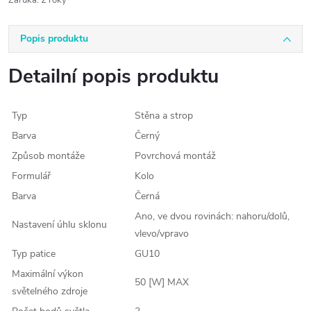
Záruka
:
2 roky
Popis produktu
Detailní popis produktu
Typ
Stěna a strop
Barva
Černý
Způsob montáže
Povrchová montáž
Formulář
Kolo
Barva
Černá
Ano, ve dvou rovinách: nahoru/dolů,
Nastavení úhlu sklonu
vlevo/vpravo
Typ patice
GU10
Maximální výkon
50 [W] MAX
světelného zdroje