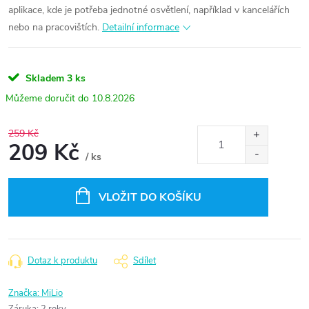
aplikace, kde je potřeba jednotné osvětlení, například v kancelářích
nebo na pracovištích.
Detailní informace
Skladem
3 ks
10.8.2026
259 Kč
209 Kč
/ ks
Měrná
cena:
VLOŽIT DO KOŠÍKU
Dotaz k produktu
Sdílet
Značka:
MiLio