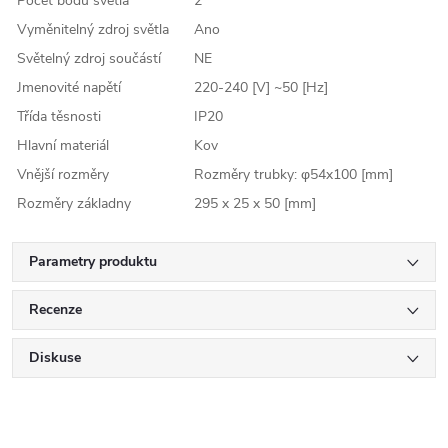
Počet bodů světla
2
Vyměnitelný zdroj světla
Ano
Světelný zdroj součástí
NE
Jmenovité napětí
220-240 [V] ~50 [Hz]
Třída těsnosti
IP20
Hlavní materiál
Kov
Vnější rozměry
Rozměry trubky: φ54x100 [mm]
Rozměry základny
295 x 25 x 50 [mm]
Parametry produktu
Recenze
Diskuse