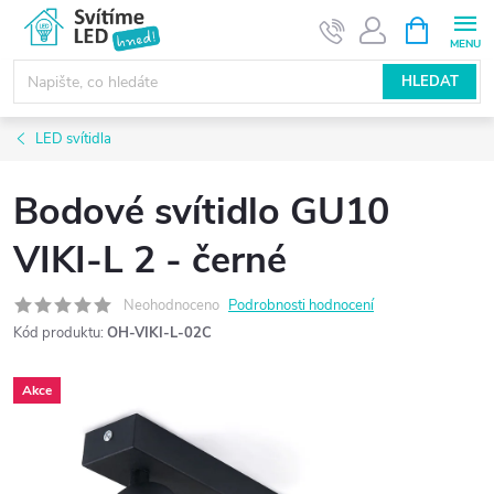
Přejít
NÁKUPNÍ
KOŠÍK
na
obsah
HLEDAT
LED svítidla
Bodové svítidlo GU10
VIKI-L 2 - černé
Neohodnoceno
Podrobnosti hodnocení
Kód produktu:
OH-VIKI-L-02C
Akce