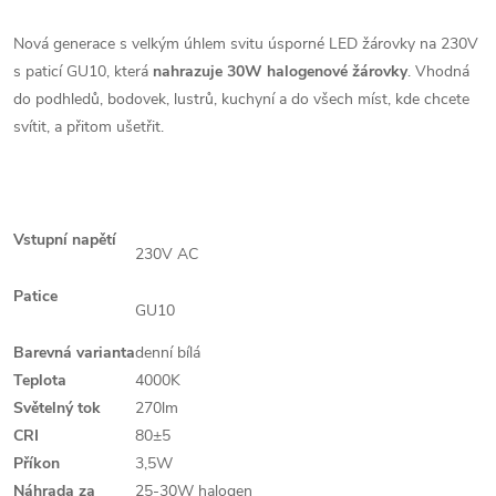
Nová generace s velkým úhlem svitu úsporné LED žárovky na 230V
s paticí GU10, která
nahrazuje 30W halogenové žárovky
. Vhodná
do podhledů, bodovek, lustrů, kuchyní a do všech míst, kde chcete
svítit, a přitom ušetřit.
Vstupní napětí
230V AC
Patice
GU10
Barevná varianta
denní bílá
Teplota
4000K
Světelný tok
270lm
CRI
80±5
Příkon
3,5W
Náhrada za
25-30W halogen