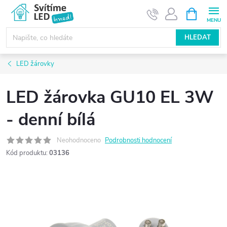
Přejít
NÁKUPNÍ
KOŠÍK
na
obsah
HLEDAT
LED žárovky
LED žárovka GU10 EL 3W
- denní bílá
Neohodnoceno
Podrobnosti hodnocení
Kód produktu:
03136