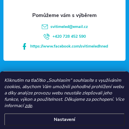
a
t
svitimeled
@
email.cz
í
+420 728 452 590
https://www.facebook.com/svitimeledhned
VŠE O NÁKUPU
Kliknutím na tlačítko „Souhlasím“ souhlasíte s využíváním
cookies, abychom Vám umožnili pohodlné prohlížení webu
a díky analýze provozu webu neustále zlepšovali jeho
NEJČASTĚJŠÍ KATEGORIE
funkce, výkon a použitelnost.
Děkujeme za pochopení.
Více
informací
zde
.
O NÁS
Nastavení