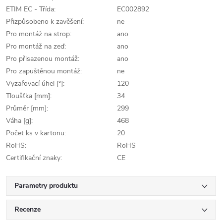
ETIM EC - Třída:
EC002892
Přizpůsobeno k zavěšení:
ne
Pro montáž na strop:
ano
Pro montáž na zeď:
ano
Pro přisazenou montáž:
ano
Pro zapuštěnou montáž:
ne
Vyzařovací úhel [°]:
120
Tloušťka [mm]:
34
Průměr [mm]:
299
Váha [g]:
468
Počet ks v kartonu:
20
RoHS:
RoHS
Certifikační znaky:
CE
Parametry produktu
Recenze