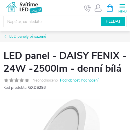
Přejít
NÁKUPNÍ
KOŠÍK
na
obsah
HLEDAT
LED panely přisazené
LED panel - DAISY FENIX -
24W -2500lm - denní bílá
Neohodnoceno
Podrobnosti hodnocení
Kód produktu:
GXDS293