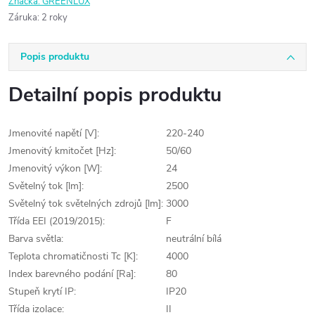
Značka:
GREENLUX
Záruka
:
2 roky
Popis produktu
Detailní popis produktu
Jmenovité napětí [V]:
220-240
Jmenovitý kmitočet [Hz]:
50/60
Jmenovitý výkon [W]:
24
Světelný tok [lm]:
2500
Světelný tok světelných zdrojů [lm]:
3000
Třída EEI (2019/2015):
F
Barva světla:
neutrální bílá
Teplota chromatičnosti Tc [K]:
4000
Index barevného podání [Ra]:
80
Stupeň krytí IP:
IP20
Třída izolace:
II