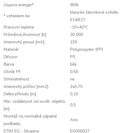
Úspora energie*:
90%
klasické žárovkové svítidlo
* vzhledem ke:
E14/E27
Pracovní teplota:
-10+40°C
Průměrná životnost [h]:
30 000
Jmenovitý proud [mA]:
155
Materiál:
Polypropylen (PP)
Difuzor:
PS
Barva:
bílá
Účiník Pf:
0,50
Stmívatelnost:
ne
Jmenovitý průřez [mm2]:
2x0,75
Délka přívodu [m]:
0,10
Min. vzdálenost od osvět. objektu
0,5
[m]:
Montáž na normálně zápalné
Ano
podklady:
ETIM EG - Skupina:
EG000027