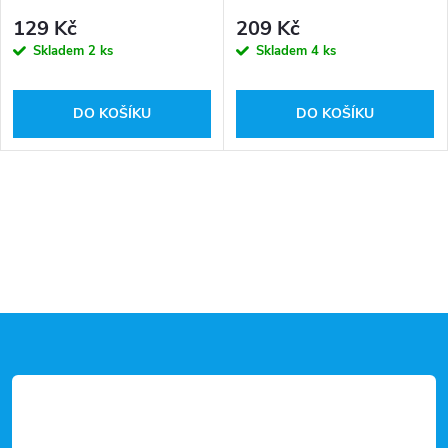
bílá
bílá
129 Kč
209 Kč
Skladem
2 ks
Skladem
4 ks
DO KOŠÍKU
DO KOŠÍKU
Z
á
p